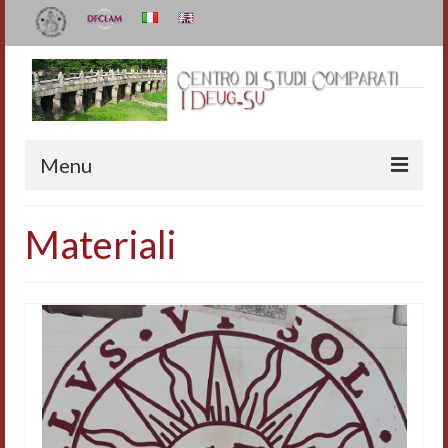
Menu
Il Centro
Materiali
Organizzazione e contatti
Staff
I Deug-Su
Statuto
Relazioni sulle attività