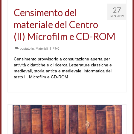
Workshop DH
27
Censimento del
GEN 2019
Summer School DH
materiale del Centro
ERASMUS/DEMM
(II) Microfilm e CD-ROM
Storia e forme della canzone
postato in:
Materiali
|
0
Pubblicazioni
Censimento provvisorio a consultazione aperta per
attività didattiche e di ricerca Letterature classiche e
Hagiographica Coreana
medievali, storia antica e medievale, informatica del
testo II. Microfilm e CD-ROM
Koreanische Literatur und Kultur
Scrittori latini dell’Europa medioevale
Testi Mediolatini
Altri volumi
Atti di convegno