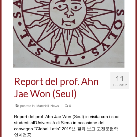
Accordi di cooperazione
Ricerca
Cultura coreana
Koreanische Literatur und Kultur
Hagiographica Coreana
Cultura medioevale
11
Report del prof. Ahn
Scrittori Latini dell’Europa Medievale
FEB 2019
Jae Won (Seul)
Corpus Rhythmorum Musicum
Epistolografia
postato in:
Materiali
,
News
|
0
Report del prof. Ahn Jae Won (Seul) in visita con i suoi
Comparatistica
studenti all’Università di Siena in occasione del
convegno “Global Latin” 2019년 결과 보고 고전문헌학
Semicerchio
연계전공