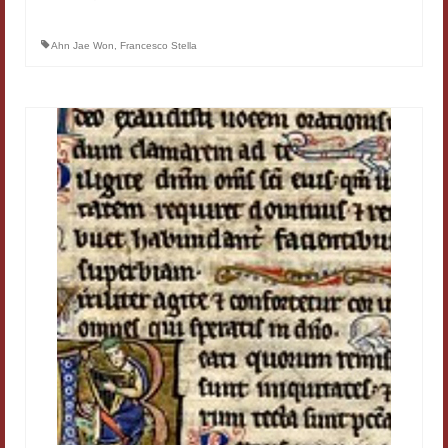
Filologia digitale
Ahn Jae Won
,
Francesco Stella
Lexicon
ALIM
Corpus Rhythmorum Musicum
Lo studium aretino del ‘200
DIGIMED
Eurasian Latin Archive
Rammses
LEAD
Didattica
Master INFOTEXT