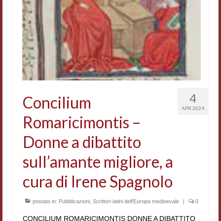
4
Concilium
APR 2024
Romaricimontis –
Donne a dibattito
sull’amante migliore, a
cura di Irene Spagnolo
postato in:
Pubblicazioni
,
Scrittori latini dell'Europa medioevale
|
0
CONCILIUM ROMARICIMONTIS DONNE A DIBATTITO