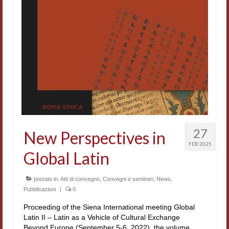
Contatti e indirizzi
Progetti
Biblioteca
News
Tutte le news
News Semicerchio
27
New Perspectives in
Convegni e seminari
FEB 2025
Global Latin
Eventi
postato in:
Atti di convegno
,
Convegni e seminari
,
News
,
Digital Humanities
Pubblicazioni
|
0
Proceeding of the Siena International meeting Global
Latin II – Latin as a Vehicle of Cultural Exchange
Beyond Europe (September 5-6, 2022), the volume