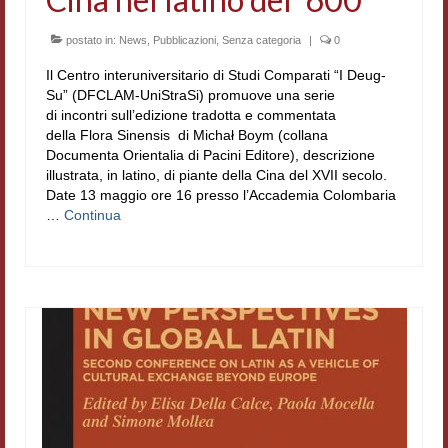
Materiali
postato in:
News
,
Pubblicazioni
,
Senza categoria
|
0
Semicerchio
Il Centro interuniversitario di Studi Comparati “I Deug-
Su” (DFCLAM-UniStraSi) promuove una serie
Presentazione
di incontri sull’edizione tradotta e commentata
della Flora Sinensis di Michał Boym (collana
Numeri
Documenta Orientalia di Pacini Editore), descrizione
illustrata, in latino, di piante della Cina del XVII secolo.
Indice 1986-2008
Date 13 maggio ore 16 presso l’Accademia Colombaria
…
Continua
Sezioni bibliografiche
Saggi e testi online
Poesia inglese postcoloniale
Comitato scientifico
Norme etiche e redazionali
Dépliant e cedola acquisti