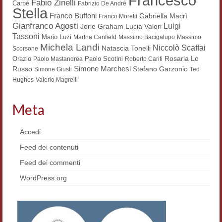
Francesco
Fabio Zinelli
Carbé
Fabrizio De André
Stella
Franco Buffoni
Gabriella Macrì
Franco Moretti
Gianfranco Agosti
Luigi
Lucia Valori
Jorie Graham
Tassoni
Mario Luzi
Martha Canfield
Massimo Bacigalupo
Massimo
Michela Landi
Niccolò Scaffai
Natascia Tonelli
Scorsone
Rosaria Lo
Orazio
Paolo Scotini
Paolo Mastandrea
Roberto Carifi
Simone Marchesi
Russo
Stefano Garzonio
Simone Giusti
Ted
Hughes
Valerio Magrelli
Meta
Accedi
Feed dei contenuti
Feed dei commenti
WordPress.org