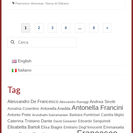
Francesco Veronese
,
Giona di Orléans
Paginazione
1
2
3
4
…
6
»
degli
Cerca:
articoli
English
Italiano
Tag
Alessandro De Francesco
Andrea Sirotti
Alessandro Raveggi
Antonella Francini
Antonella Anedda
Annalisa Cosentino
Antonio Prete
Barbara Pumhösel
Camilla Miglio
Arundhathi Subramaniam
Dante
Caterina Tristano
Edoardo Sanguineti
David Gewanter
Elisabetta Bartoli
Elisa Biagini
Emmanuela
Emiliano Degl’Innocenti