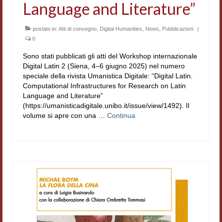
Language and Literature”
Filologia digitale
postato in:
Lexicon
Atti di convegno
,
Digital Humanities
,
News
,
Pubblicazioni
|
0
ALIM
Sono stati pubblicati gli atti del Workshop internazionale
Digital Latin 2 (Siena, 4–6 giugno 2025) nel numero
Corpus Rhythmorum Musicum
speciale della rivista Umanistica Digitale: “Digital Latin.
Computational Infrastructures for Research on Latin
Lo studium aretino del ‘200
Language and Literature”
(https://umanisticadigitale.unibo.it/issue/view/1492). Il
DIGIMED
volume si apre con una …
Continua
Eurasian Latin Archive
Rammses
LEAD
Didattica
Master INFOTEXT