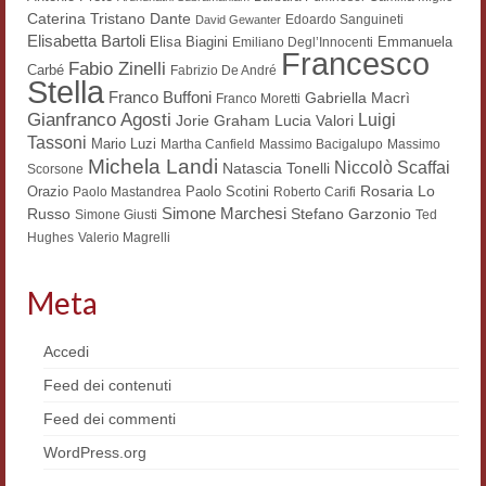
Dante
Caterina Tristano
Edoardo Sanguineti
David Gewanter
Elisabetta Bartoli
Elisa Biagini
Emmanuela
Emiliano Degl’Innocenti
Francesco
Fabio Zinelli
Carbé
Fabrizio De André
Stella
Franco Buffoni
Gabriella Macrì
Franco Moretti
Gianfranco Agosti
Luigi
Lucia Valori
Jorie Graham
Tassoni
Mario Luzi
Martha Canfield
Massimo Bacigalupo
Massimo
Michela Landi
Niccolò Scaffai
Natascia Tonelli
Scorsone
Rosaria Lo
Orazio
Paolo Scotini
Paolo Mastandrea
Roberto Carifi
Simone Marchesi
Russo
Stefano Garzonio
Simone Giusti
Ted
Hughes
Valerio Magrelli
Meta
Accedi
Feed dei contenuti
Feed dei commenti
WordPress.org