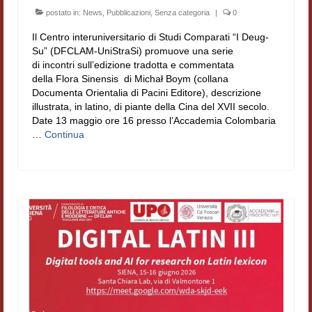
Filologia digitale
postato in:
News
,
Pubblicazioni
,
Senza categoria
|
0
Il Centro interuniversitario di Studi Comparati “I Deug-
Lexicon
Su” (DFCLAM-UniStraSi) promuove una serie
di incontri sull’edizione tradotta e commentata
ALIM
della Flora Sinensis di Michał Boym (collana
Documenta Orientalia di Pacini Editore), descrizione
Corpus Rhythmorum Musicum
illustrata, in latino, di piante della Cina del XVII secolo.
Date 13 maggio ore 16 presso l’Accademia Colombaria
Lo studium aretino del ‘200
…
Continua
DIGIMED
Eurasian Latin Archive
Rammses
LEAD
Didattica
Master INFOTEXT