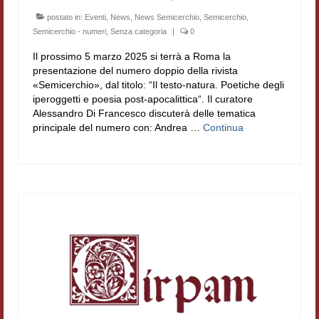
postato in:
Eventi
,
News
,
News Semicerchio
,
Semicerchio
,
Semicerchio - numeri
,
Senza categoria
|
0
Il prossimo 5 marzo 2025 si terrà a Roma la
presentazione del numero doppio della rivista
«Semicerchio», dal titolo: “Il testo-natura. Poetiche degli
iperoggetti e poesia post-apocalittica“. Il curatore
Alessandro Di Francesco discuterà delle tematica
principale del numero con: Andrea …
Continua