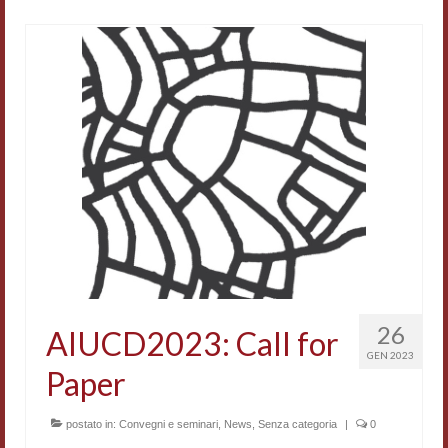
26
AIUCD2023: Call for
GEN 2023
Paper
postato in:
Convegni e seminari
,
News
,
Senza categoria
|
0