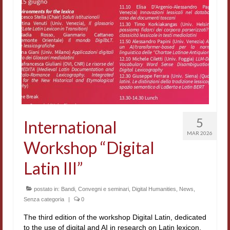
Workshop DH
Summer School DH
ERASMUS/DEMM
Storia e forme della canzone
Pubblicazioni
Hagiographica Coreana
5
International
MAR 2026
Koreanische Literatur und Kultur
Workshop “Digital
Scrittori latini dell’Europa medioevale
Latin III”
Testi Mediolatini
postato in:
Bandi
,
Convegni e seminari
,
Digital Humanities
,
News
,
Senza categoria
|
0
Altri volumi
The third edition of the workshop Digital Latin, dedicated
Atti di convegno
to the use of digital and AI in research on Latin lexicon,