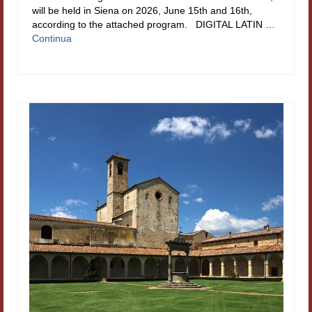
will be held in Siena on 2026, June 15th and 16th,
Materiali
according to the attached program. DIGITAL LATIN …
Continua
Semicerchio
Presentazione
Numeri
Indice 1986-2008
Sezioni bibliografiche
Saggi e testi online
Poesia inglese postcoloniale
Comitato scientifico
Norme etiche e redazionali
Dépliant e cedola acquisti