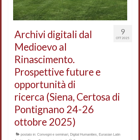
Contatti e indirizzi
Progetti
9
Archivi digitali dal
Biblioteca
OTT 2025
Medioevo al
News
Rinascimento.
Tutte le news
Prospettive future e
News Semicerchio
opportunità di
Convegni e seminari
ricerca (Siena, Certosa di
Eventi
Pontignano 24-26
Digital Humanities
ottobre 2025)
postato in:
Convegni e seminari
,
Digital Humanities
,
Eurasian Latin