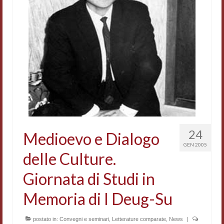
24
Medioevo e Dialogo
GEN 2005
delle Culture.
Giornata di Studi in
Memoria di I Deug-Su
postato in:
Convegni e seminari
,
Letterature comparate
,
News
|