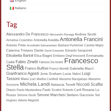
English
Italiano
Tag
Alessandro De Francesco
Andrea Sirotti
Alessandro Raveggi
Antonella Francini
Antonella Anedda
Annalisa Cosentino
Antonio Prete
Barbara Pumhösel
Camilla Miglio
Arundhathi Subramaniam
Dante
Caterina Tristano
Edoardo Sanguineti
David Gewanter
Elisabetta Bartoli
Elisa Biagini
Emmanuela
Emiliano Degl’Innocenti
Francesco
Fabio Zinelli
Carbé
Fabrizio De André
Stella
Franco Buffoni
Gabriella Macrì
Franco Moretti
Gianfranco Agosti
Luigi
Lucia Valori
Jorie Graham
Tassoni
Mario Luzi
Martha Canfield
Massimo Bacigalupo
Massimo
Michela Landi
Niccolò Scaffai
Natascia Tonelli
Scorsone
Rosaria Lo
Orazio
Paolo Scotini
Paolo Mastandrea
Roberto Carifi
Simone Marchesi
Russo
Stefano Garzonio
Simone Giusti
Ted
Hughes
Valerio Magrelli