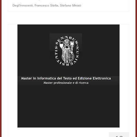
Degl’Innocenti
,
Francesco Stella
,
Stefano Miniati
Materiali
Semicerchio
Presentazione
Numeri
Indice 1986-2008
Sezioni bibliografiche
Saggi e testi online
Poesia inglese postcoloniale
Comitato scientifico
Norme etiche e redazionali
Dépliant e cedola acquisti