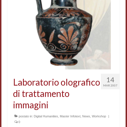
14
Laboratorio olografico
MAR 2007
di trattamento
immagini
postato in:
Digital Humanities
,
Master Infotext
,
News
,
Workshop
|
0