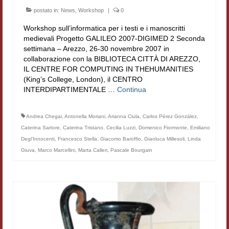
postato in:
News
,
Workshop
|
0
Workshop sull’informatica per i testi e i manoscritti
medievali Progetto GALILEO 2007-DIGIMED 2 Seconda
settimana – Arezzo, 26-30 novembre 2007 in
collaborazione con la BIBLIOTECA CITTÀ DI AREZZO,
IL CENTRE FOR COMPUTING IN THEHUMANITIES
(King’s College, London), il CENTRO
INTERDIPARTIMENTALE …
Continua
Andrea Chegai
,
Antonella Moriani
,
Arianna Ciula
,
Carlos Pérez González
,
Caterina Sartore
,
Caterina Tristano
,
Cecilia Luzzi
,
Domenico Fiormonte
,
Emiliano
Degl’Innocenti
,
Francesco Stella
,
Giacomo Baroffio
,
Gianluca Millesoli
,
Linda
Giuva
,
Marco Marcellini
,
Marta Calleri
,
Pascale Bourgain