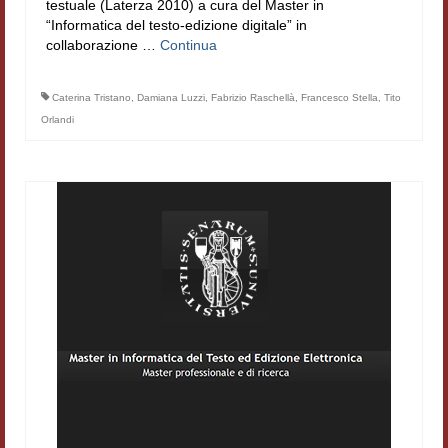
testuale (Laterza 2010) a cura del Master in
Filologia digitale
“Informatica del testo-edizione digitale” in
collaborazione …
Continua
Lexicon
Caterina Tristano
,
Damiana Luzzi
,
Fabrizio Raschellà
,
Francesco Stella
,
Tito
ALIM
Orlandi
Corpus Rhythmorum Musicum
Lo studium aretino del ‘200
DIGIMED
Eurasian Latin Archive
Rammses
LEAD
Didattica
Master INFOTEXT