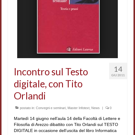
Accordi di cooperazione
Ricerca
Cultura coreana
Koreanische Literatur und Kultur
Hagiographica Coreana
Cultura medioevale
14
Incontro sul Testo
GIU 2011
Scrittori Latini dell’Europa Medievale
digitale, con Tito
Corpus Rhythmorum Musicum
Orlandi
Epistolografia
postato in:
Convegni e seminari
,
Master Infotext
,
News
|
0
Comparatistica
Martedì 14 giugno nell’aula 14 della Facoltà di Lettere e
Filosofia di Arezzo dibattito con Tito Orlandi sul TESTO
Semicerchio
DIGITALE in occasione dell’uscita del libro Informatica