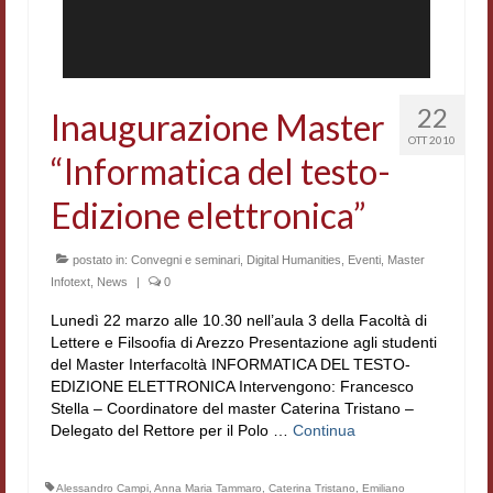
Workshop DH
Summer School DH
22
Inaugurazione Master
ERASMUS/DEMM
OTT 2010
“Informatica del testo-
Storia e forme della canzone
Edizione elettronica”
Pubblicazioni
Hagiographica Coreana
postato in:
Convegni e seminari
,
Digital Humanities
,
Eventi
,
Master
Infotext
,
News
|
0
Koreanische Literatur und Kultur
Lunedì 22 marzo alle 10.30 nell’aula 3 della Facoltà di
Scrittori latini dell’Europa medioevale
Lettere e Filsoofia di Arezzo Presentazione agli studenti
del Master Interfacoltà INFORMATICA DEL TESTO-
Testi Mediolatini
EDIZIONE ELETTRONICA Intervengono: Francesco
Stella – Coordinatore del master Caterina Tristano –
Delegato del Rettore per il Polo …
Altri volumi
Continua
Atti di convegno
Alessandro Campi
,
Anna Maria Tammaro
,
Caterina Tristano
,
Emiliano