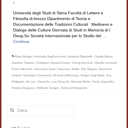
0
Università degli Studi di Siena Facoltà di Lettere e
Filosofia di Arezzo Dipartimento di Teoria e
Documentazione delle Tradizioni Culturali Medioevo e
Dialogo delle Culture Giornata di Studi in Memoria di I
Deug-Su Società Internazionale per lo Studio del …
Continua
Almut Renger
,
Antonella Degl’Innocenti
,
Armando Rigobello
,
Camillo Brezzi
,
Caterina Tristano
,
Christiane Veyrard-Cosme
,
Chung Kyu-Euk
,
Claudio Leonardi
,
Enrico Menestò
,
Francesco Santi
,
Francesco Stella
,
Fritz Wagner
,
Gioachino
Chiarini
,
Giuseppe Cremascoli
,
Gli studi sull‘Europa
,
Gregor Vogt-Spira
,
Guy
Philippart
,
Hiu Lie
,
I Deug-Su
,
Lee Dong-Jin
,
Maurizio Riotto
,
Paolo Cappellini
,
Patrizia Stoppacci
,
Raffaele Savigni
,
Teresa d’Alessandro
Cerca: