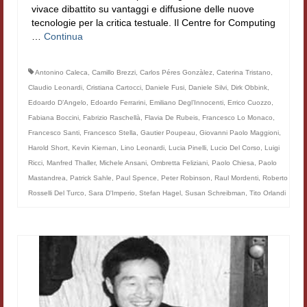
vivace dibattito su vantaggi e diffusione delle nuove
tecnologie per la critica testuale. Il Centre for Computing
…
Continua
Antonino Caleca
,
Camillo Brezzi
,
Carlos Péres Gonzàlez
,
Caterina Tristano
,
Claudio Leonardi
,
Cristiana Cartocci
,
Daniele Fusi
,
Daniele Silvi
,
Dirk Obbink
,
Edoardo D’Angelo
,
Edoardo Ferrarini
,
Emiliano Degl’Innocenti
,
Errico Cuozzo
,
Fabiana Boccini
,
Fabrizio Raschellà
,
Flavia De Rubeis
,
Francesco Lo Monaco
,
Francesco Santi
,
Francesco Stella
,
Gautier Poupeau
,
Giovanni Paolo Maggioni
,
Harold Short
,
Kevin Kiernan
,
Lino Leonardi
,
Lucia Pinelli
,
Lucio Del Corso
,
Luigi
Ricci
,
Manfred Thaller
,
Michele Ansani
,
Ombretta Feliziani
,
Paolo Chiesa
,
Paolo
Mastandrea
,
Patrick Sahle
,
Paul Spence
,
Peter Robinson
,
Raul Mordenti
,
Roberto
Rosselli Del Turco
,
Sara D'Imperio
,
Stefan Hagel
,
Susan Schreibman
,
Tito Orlandi