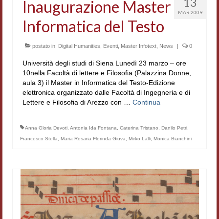
13
Inaugurazione Master
MAR 2009
Contatti e indirizzi
Informatica del Testo
Progetti
postato in:
Digital Humanities
,
Eventi
,
Master Infotext
,
News
|
0
Biblioteca
Università degli studi di Siena Lunedì 23 marzo – ore
10nella Facoltà di lettere e Filosofia (Palazzina Donne,
News
aula 3) il Master in Informatica del Testo-Edizione
elettronica organizzato dalle Facoltà di Ingegneria e di
Tutte le news
Lettere e Filosofia di Arezzo con …
Continua
News Semicerchio
Anna Gloria Devoti
,
Antonia Ida Fontana
,
Caterina Tristano
,
Danilo Petri
,
Convegni e seminari
Francesco Stella
,
Maria Rosaria Florinda Giuva
,
Mirko Lalli
,
Monica Bianchini
Eventi
Digital Humanities