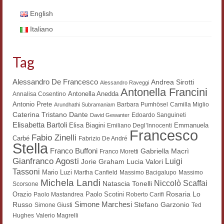
Workshop DH
English
Italiano
Summer School DH
ERASMUS/DEMM
Tag
Storia e forme della canzone
Alessandro De Francesco
Andrea Sirotti
Alessandro Raveggi
Antonella Francini
Pubblicazioni
Antonella Anedda
Annalisa Cosentino
Antonio Prete
Barbara Pumhösel
Camilla Miglio
Arundhathi Subramaniam
Hagiographica Coreana
Dante
Caterina Tristano
Edoardo Sanguineti
David Gewanter
Elisabetta Bartoli
Elisa Biagini
Emmanuela
Emiliano Degl’Innocenti
Francesco
Koreanische Literatur und Kultur
Fabio Zinelli
Carbé
Fabrizio De André
Stella
Franco Buffoni
Gabriella Macrì
Franco Moretti
Scrittori latini dell’Europa medioevale
Gianfranco Agosti
Luigi
Lucia Valori
Jorie Graham
Tassoni
Mario Luzi
Martha Canfield
Massimo Bacigalupo
Massimo
Testi Mediolatini
Michela Landi
Niccolò Scaffai
Natascia Tonelli
Scorsone
Rosaria Lo
Orazio
Paolo Scotini
Paolo Mastandrea
Roberto Carifi
Altri volumi
Simone Marchesi
Russo
Stefano Garzonio
Simone Giusti
Ted
Hughes
Valerio Magrelli
Atti di convegno