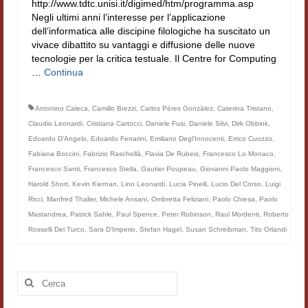
http://www.tdtc.unisi.it/digimed/htm/programma.asp
Filologia digitale
Negli ultimi anni l’interesse per l’applicazione
dell’informatica alle discipine filologiche ha suscitato un
Lexicon
vivace dibattito su vantaggi e diffusione delle nuove
tecnologie per la critica testuale. Il Centre for Computing
ALIM
…
Continua
Corpus Rhythmorum Musicum
Antonino Caleca
,
Camillo Brezzi
,
Carlos Péres Gonzàlez
,
Caterina Tristano
,
Claudio Leonardi
,
Cristiana Cartocci
,
Daniele Fusi
,
Daniele Silvi
,
Dirk Obbink
,
Lo studium aretino del ‘200
Edoardo D’Angelo
,
Edoardo Ferrarini
,
Emiliano Degl’Innocenti
,
Errico Cuozzo
,
DIGIMED
Fabiana Boccini
,
Fabrizio Raschellà
,
Flavia De Rubeis
,
Francesco Lo Monaco
,
Francesco Santi
,
Francesco Stella
,
Gautier Poupeau
,
Giovanni Paolo Maggioni
,
Eurasian Latin Archive
Harold Short
,
Kevin Kiernan
,
Lino Leonardi
,
Lucia Pinelli
,
Lucio Del Corso
,
Luigi
Ricci
,
Manfred Thaller
,
Michele Ansani
,
Ombretta Feliziani
,
Paolo Chiesa
,
Paolo
Rammses
Mastandrea
,
Patrick Sahle
,
Paul Spence
,
Peter Robinson
,
Raul Mordenti
,
Roberto
Rosselli Del Turco
,
Sara D'Imperio
,
Stefan Hagel
,
Susan Schreibman
,
Tito Orlandi
LEAD
Didattica
Cerca:
Master INFOTEXT