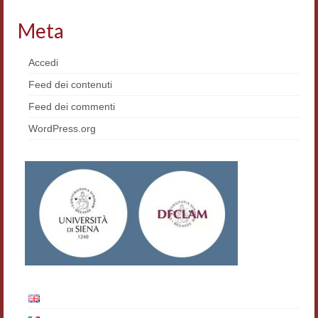
Materiali
Meta
Semicerchio
Accedi
Presentazione
Feed dei contenuti
Numeri
Feed dei commenti
WordPress.org
Indice 1986-2008
Sezioni bibliografiche
Saggi e testi online
Poesia inglese postcoloniale
Comitato scientifico
Norme etiche e redazionali
Dépliant e cedola acquisti