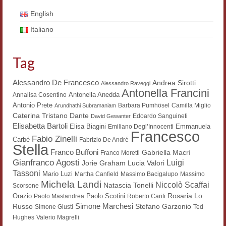
Workshop DH
English
Italiano
Summer School DH
ERASMUS/DEMM
Tag
Storia e forme della canzone
Alessandro De Francesco
Andrea Sirotti
Alessandro Raveggi
Antonella Francini
Pubblicazioni
Antonella Anedda
Annalisa Cosentino
Antonio Prete
Barbara Pumhösel
Camilla Miglio
Arundhathi Subramaniam
Hagiographica Coreana
Dante
Caterina Tristano
Edoardo Sanguineti
David Gewanter
Elisabetta Bartoli
Elisa Biagini
Emmanuela
Emiliano Degl’Innocenti
Francesco
Koreanische Literatur und Kultur
Fabio Zinelli
Carbé
Fabrizio De André
Stella
Franco Buffoni
Gabriella Macrì
Franco Moretti
Scrittori latini dell’Europa medioevale
Gianfranco Agosti
Luigi
Lucia Valori
Jorie Graham
Tassoni
Mario Luzi
Martha Canfield
Massimo Bacigalupo
Massimo
Testi Mediolatini
Michela Landi
Niccolò Scaffai
Natascia Tonelli
Scorsone
Rosaria Lo
Orazio
Paolo Scotini
Paolo Mastandrea
Roberto Carifi
Altri volumi
Simone Marchesi
Russo
Stefano Garzonio
Simone Giusti
Ted
Hughes
Valerio Magrelli
Atti di convegno