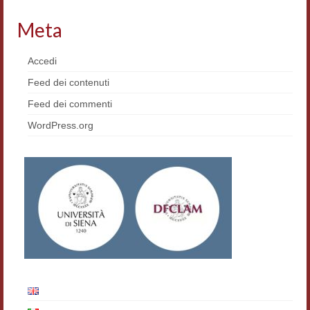
Materiali
Meta
Semicerchio
Accedi
Presentazione
Feed dei contenuti
Numeri
Feed dei commenti
WordPress.org
Indice 1986-2008
Sezioni bibliografiche
Saggi e testi online
Poesia inglese postcoloniale
Comitato scientifico
Norme etiche e redazionali
Dépliant e cedola acquisti