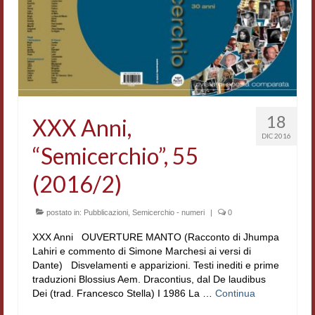
18
XXX Anni,
DIC 2016
“Semicerchio”, 55
(2016/2)
postato in:
Pubblicazioni
,
Semicerchio - numeri
|
0
XXX Anni OUVERTURE MANTO (Racconto di Jhumpa
Lahiri e commento di Simone Marchesi ai versi di
Dante) Disvelamenti e apparizioni. Testi inediti e prime
traduzioni Blossius Aem. Dracontius, dal De laudibus
Dei (trad. Francesco Stella) I 1986 La …
Continua