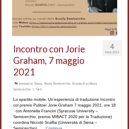
Workshop DH
Summer School DH
ERASMUS/DEMM
Storia e forme della canzone
4
Incontro con Jorie
MAG 2021
Pubblicazioni
Graham, 7 maggio
Hagiographica Coreana
2021
Koreanische Literatur und Kultur
postato in:
News
,
News Semicerchio
,
Scuola di scrittura
Scrittori latini dell’Europa medioevale
Semicerchio
|
0
Lo spartito mobile. Un’esperienza di traduzione Incontro
Testi Mediolatini
col premio Pulitzer Jorie Graham 7 maggio 2021, ore 18
con Antonella Francini (Syracuse University –
Altri volumi
Semicerchio, premio MIBACT 2020 per la Traduzione)
coordina Niccolò Scaffai (Università di Siena –
Atti di convegno
Semicerchio) …
Continua