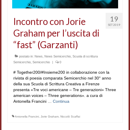
Contatti e indirizzi
19
Incontro con Jorie
Progetti
SET 2019
Graham per l’uscita di
Biblioteca
“fast” (Garzanti)
News
Tutte le news
postato in:
News
,
News Semicerchio
,
Scuola di scrittura
Semicerchio
,
Semicerchio
|
0
News Semicerchio
# Together200/#Insieme200 in collaborazione con la
rivista di poesia comparata Semicerchio nel 30° anno
Convegni e seminari
della sua Scuola di Scrittura Creativa a Firenze
presenta «Tre voci americane – Tre generazioni» Three
Eventi
american voices – Three generations». a cura di
Antonella Francini …
Continua
Digital Humanities
Antonella Francini
,
Jorie Graham
,
Niccolò Scaffai