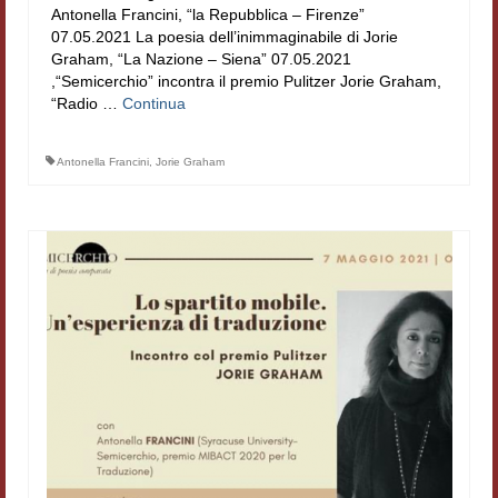
Antonella Francini, “la Repubblica – Firenze”
Filologia digitale
07.05.2021 La poesia dell’inimmaginabile di Jorie
Graham, “La Nazione – Siena” 07.05.2021
Lexicon
,“Semicerchio” incontra il premio Pulitzer Jorie Graham,
“Radio …
Continua
ALIM
Corpus Rhythmorum Musicum
Antonella Francini
,
Jorie Graham
Lo studium aretino del ‘200
DIGIMED
Eurasian Latin Archive
Rammses
LEAD
Didattica
Master INFOTEXT