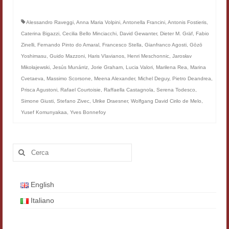
Alessandro Raveggi
,
Anna Maria Volpini
,
Antonella Francini
,
Antonis Fostieris
,
Caterina Bigazzi
,
Cecilia Bello Minciacchi
,
David Gewanter
,
Dieter M. Gräf
,
Fabio
Zinelli
,
Fernando Pinto do Amaral
,
Francesco Stella
,
Gianfranco Agosti
,
Gōzō
Yoshimasu
,
Guido Mazzoni
,
Haris Vlavianos
,
Henri Meschonnic
,
Jarosłav
Mikołajewski
,
Jesús Munárriz
,
Jorie Graham
,
Lucia Valori
,
Marilena Rea
,
Marina
Cvetaeva
,
Massimo Scorsone
,
Meena Alexander
,
Michel Deguy
,
Pietro Deandrea
,
Prisca Agustoni
,
Rafael Courtoisie
,
Raffaella Castagnola
,
Serena Todesco
,
Simone Giusti
,
Stefano Zivec
,
Ulrike Draesner
,
Wolfgang David Cirilo de Melo
,
Yusef Komunyakaa
,
Yves Bonnefoy
Cerca:
English
Italiano