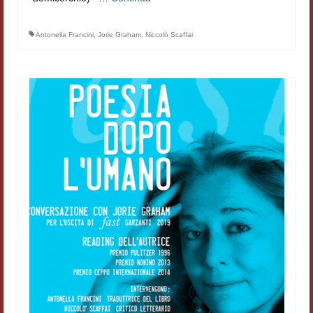
Materiali
Antonella Francini
,
Jorie Graham
,
Niccolò Scaffai
Semicerchio
Presentazione
Numeri
Indice 1986-2008
Sezioni bibliografiche
Saggi e testi online
Poesia inglese postcoloniale
Comitato scientifico
Norme etiche e redazionali
Dépliant e cedola acquisti