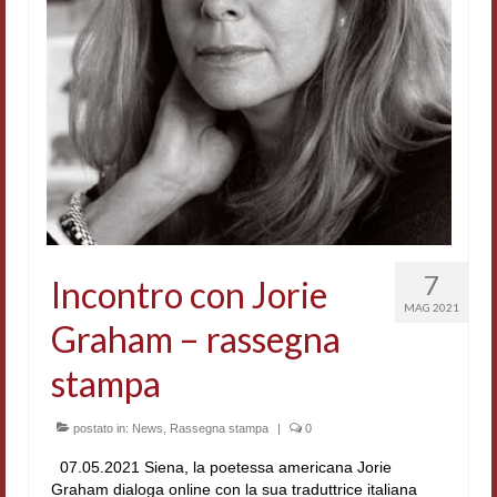
Accordi di cooperazione
Ricerca
Cultura coreana
Koreanische Literatur und Kultur
Hagiographica Coreana
Cultura medioevale
7
Incontro con Jorie
Scrittori Latini dell’Europa Medievale
MAG 2021
Graham – rassegna
Corpus Rhythmorum Musicum
stampa
Epistolografia
Comparatistica
postato in:
News
,
Rassegna stampa
|
0
07.05.2021 Siena, la poetessa americana Jorie
Semicerchio
Graham dialoga online con la sua traduttrice italiana