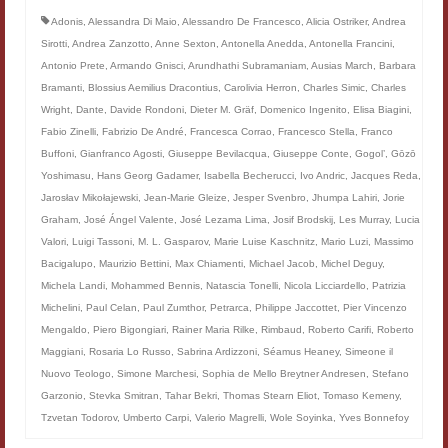
Adonis
,
Alessandra Di Maio
,
Alessandro De Francesco
,
Alicia Ostriker
,
Andrea
Sirotti
,
Andrea Zanzotto
,
Anne Sexton
,
Antonella Anedda
,
Antonella Francini
,
Antonio Prete
,
Armando Gnisci
,
Arundhathi Subramaniam
,
Ausias March
,
Barbara
Bramanti
,
Blossius Aemilius Dracontius
,
Carolivia Herron
,
Charles Simic
,
Charles
Wright
,
Dante
,
Davide Rondoni
,
Dieter M. Gräf
,
Domenico Ingenito
,
Elisa Biagini
,
Fabio Zinelli
,
Fabrizio De André
,
Francesca Corrao
,
Francesco Stella
,
Franco
Buffoni
,
Gianfranco Agosti
,
Giuseppe Bevilacqua
,
Giuseppe Conte
,
Gogol’
,
Gōzō
Yoshimasu
,
Hans Georg Gadamer
,
Isabella Becherucci
,
Ivo Andric
,
Jacques Reda
,
Jarosłav Mikołajewski
,
Jean-Marie Gleize
,
Jesper Svenbro
,
Jhumpa Lahiri
,
Jorie
Graham
,
José Ángel Valente
,
José Lezama Lima
,
Josif Brodskij
,
Les Murray
,
Lucia
Valori
,
Luigi Tassoni
,
M. L. Gasparov
,
Marie Luise Kaschnitz
,
Mario Luzi
,
Massimo
Bacigalupo
,
Maurizio Bettini
,
Max Chiamenti
,
Michael Jacob
,
Michel Deguy
,
Michela Landi
,
Mohammed Bennis
,
Natascia Tonelli
,
Nicola Licciardello
,
Patrizia
Michelini
,
Paul Celan
,
Paul Zumthor
,
Petrarca
,
Philippe Jaccottet
,
Pier Vincenzo
Mengaldo
,
Piero Bigongiari
,
Rainer Maria Rilke
,
Rimbaud
,
Roberto Carifi
,
Roberto
Maggiani
,
Rosaria Lo Russo
,
Sabrina Ardizzoni
,
Séamus Heaney
,
Simeone il
Nuovo Teologo
,
Simone Marchesi
,
Sophia de Mello Breytner Andresen
,
Stefano
Garzonio
,
Stevka Smitran
,
Tahar Bekri
,
Thomas Stearn Eliot
,
Tomaso Kemeny
,
Tzvetan Todorov
,
Umberto Carpi
,
Valerio Magrelli
,
Wole Soyinka
,
Yves Bonnefoy