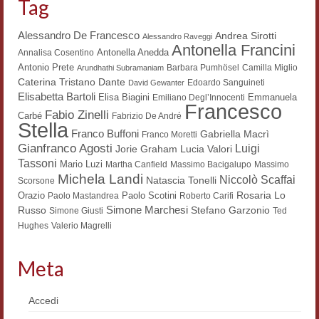
Tag
Alessandro De Francesco
Andrea Sirotti
Alessandro Raveggi
Antonella Francini
Antonella Anedda
Annalisa Cosentino
Antonio Prete
Barbara Pumhösel
Camilla Miglio
Arundhathi Subramaniam
Dante
Caterina Tristano
Edoardo Sanguineti
David Gewanter
Elisabetta Bartoli
Elisa Biagini
Emmanuela
Emiliano Degl’Innocenti
Francesco
Fabio Zinelli
Carbé
Fabrizio De André
Stella
Franco Buffoni
Gabriella Macrì
Franco Moretti
Gianfranco Agosti
Luigi
Lucia Valori
Jorie Graham
Tassoni
Mario Luzi
Martha Canfield
Massimo Bacigalupo
Massimo
Michela Landi
Niccolò Scaffai
Natascia Tonelli
Scorsone
Rosaria Lo
Orazio
Paolo Scotini
Paolo Mastandrea
Roberto Carifi
Simone Marchesi
Russo
Stefano Garzonio
Simone Giusti
Ted
Hughes
Valerio Magrelli
Meta
Accedi