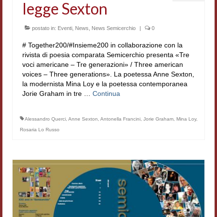
legge Sexton
postato in:
Eventi
,
News
,
News Semicerchio
|
0
# Together200/#Insieme200 in collaborazione con la
rivista di poesia comparata Semicerchio presenta «Tre
voci americane – Tre generazioni» / Three american
voices – Three generations». La poetessa Anne Sexton,
la modernista Mina Loy e la poetessa contemporanea
Jorie Graham in tre …
Continua
Alessandro Querci
,
Anne Sexton
,
Antonella Francini
,
Jorie Graham
,
Mina Loy
,
Rosaria Lo Russo