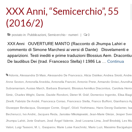
XXX Anni, “Semicerchio”, 55
(2016/2)
postato in:
Pubblicazioni
,
Semicerchio - numeri
|
0
XXX Anni OUVERTURE MANTO (Racconto di Jhumpa Lahiri e
commento di Simone Marchesi ai versi di Dante) Disvelamenti e
apparizioni. Testi inediti e prime traduzioni Blossius Aem. Dracontiu
De laudibus Dei (trad. Francesco Stella) I 1986 La …
Continua
Adonis
,
Alessandra Di Maio
,
Alessandro De Francesco
,
Alicia Ostriker
,
Andrea Sirotti
,
Andre
Anne Sexton
,
Antonella Anedda
,
Antonella Francini
,
Antonio Prete
,
Armando Gnisci
,
Arundha
Subramaniam
,
Ausias March
,
Barbara Bramanti
,
Blossius Aemilius Dracontius
,
Carolivia Herr
Simic
,
Charles Wright
,
Dante
,
Davide Rondoni
,
Dieter M. Gräf
,
Domenico Ingenito
,
Elisa Biagi
Zinelli
,
Fabrizio De André
,
Francesca Corrao
,
Francesco Stella
,
Franco Buffoni
,
Gianfranco Ag
Giuseppe Bevilacqua
,
Giuseppe Conte
,
Gogol’
,
Gōzō Yoshimasu
,
Hans Georg Gadamer
,
Isa
Becherucci
,
Ivo Andric
,
Jacques Reda
,
Jarosłav Mikołajewski
,
Jean-Marie Gleize
,
Jesper Sve
Jhumpa Lahiri
,
Jorie Graham
,
José Ángel Valente
,
José Lezama Lima
,
Josif Brodskij
,
Les Mu
Valori
,
Luigi Tassoni
,
M. L. Gasparov
,
Marie Luise Kaschnitz
,
Mario Luzi
,
Massimo Bacigalupo