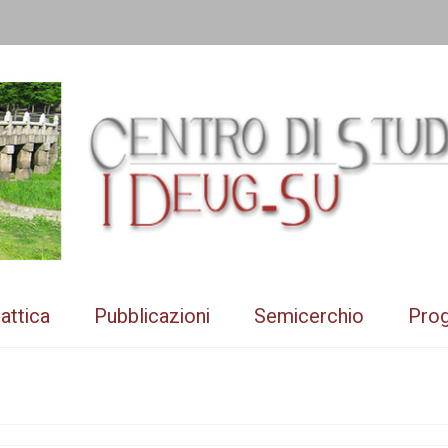
attica
Pubblicazioni
Semicerchio
Prog