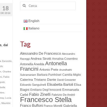
Cerca:
18
DIC 2016
English
Italiano
Tag
s, dal
Alessandro De Francesco
Alessandro
Andrea Sirotti
Annalisa Cosentino
Raveggi
a Zanzotto
,
Antonella
Antonella Anedda
thi
Francini
Antonio Prete
Arundhathi
on
,
Charles
Barbara Pumhösel
Camilla Miglio
Subramaniam
ni
,
Fabio
Dante
Caterina Tristano
David Gewanter
osti
,
Elisabetta Bartoli
Elisa
Edoardo Sanguineti
bella
Biagini
Emmanuela
Emiliano Degl’Innocenti
nbro
,
Fabio Zinelli
Carbé
Fabrizio De André
Francesco Stella
rray
,
Lucia
,
Maurizio
Franco Buffoni
Gabriella
Franco Moretti