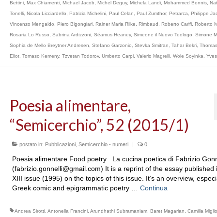
Bettini
,
Max Chiamenti
,
Michael Jacob
,
Michel Deguy
,
Michela Landi
,
Mohammed Bennis
,
Nat
Tonelli
,
Nicola Licciardello
,
Patrizia Michelini
,
Paul Celan
,
Paul Zumthor
,
Petrarca
,
Philippe Ja
Vincenzo Mengaldo
,
Piero Bigongiari
,
Rainer Maria Rilke
,
Rimbaud
,
Roberto Carifi
,
Roberto M
Rosaria Lo Russo
,
Sabrina Ardizzoni
,
Séamus Heaney
,
Simeone il Nuovo Teologo
,
Simone M
Sophia de Mello Breytner Andresen
,
Stefano Garzonio
,
Stevka Smitran
,
Tahar Bekri
,
Thomas
Eliot
,
Tomaso Kemeny
,
Tzvetan Todorov
,
Umberto Carpi
,
Valerio Magrelli
,
Wole Soyinka
,
Yves
Poesia alimentare,
“Semicerchio”, 52 (2015/1)
postato in:
Pubblicazioni
,
Semicerchio - numeri
|
0
Poesia alimentare Food poetry La cucina poetica di Fabrizio Gonn
(fabrizio.gonnelli@gmail.com) It is a reprint of the essay published 
XIII issue (1995) on the topics of this issue. It’s an overview, especi
Greek comic and epigrammatic poetry …
Continua
Andrea Sirotti
,
Antonella Francini
,
Arundhathi Subramaniam
,
Baret Magarian
,
Camilla Migli