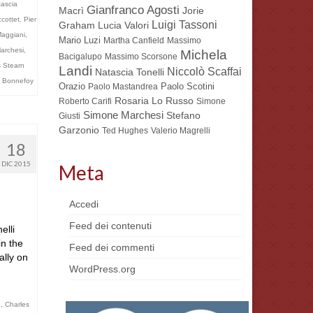
ascia
Gianfranco Agosti
Macrì
Jorie
ccottet
,
Pier
Luigi Tassoni
Lucia Valori
Graham
aggiani
,
Mario Luzi
Martha Canfield
Massimo
archesi
,
Michela
Bacigalupo
Massimo Scorsone
 Stearn
Landi
Niccolò Scaffai
Natascia Tonelli
 Bonnefoy
Orazio
Paolo Scotini
Paolo Mastandrea
Rosaria Lo Russo
Roberto Carifi
Simone
Simone Marchesi
Stefano
Giusti
Garzonio
Ted Hughes
Valerio Magrelli
18
DIC 2015
Meta
Accedi
Feed dei contenuti
elli
in the
Feed dei commenti
ally on
WordPress.org
o
,
Charles