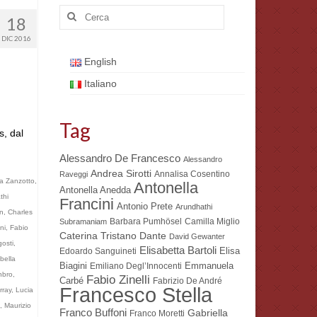
Cerca:
18
DIC 2016
English
Italiano
Tag
s, dal
Alessandro De Francesco
Alessandro
Andrea Sirotti
Annalisa Cosentino
Raveggi
a Zanzotto
,
Antonella
Antonella Anedda
thi
Francini
Antonio Prete
Arundhathi
on
,
Charles
Barbara Pumhösel
Camilla Miglio
Subramaniam
ni
,
Fabio
Dante
Caterina Tristano
David Gewanter
osti
,
Elisabetta Bartoli
Elisa
Edoardo Sanguineti
bella
Biagini
Emmanuela
Emiliano Degl’Innocenti
nbro
,
Fabio Zinelli
Carbé
Fabrizio De André
Francesco Stella
rray
,
Lucia
,
Maurizio
Franco Buffoni
Gabriella
Franco Moretti