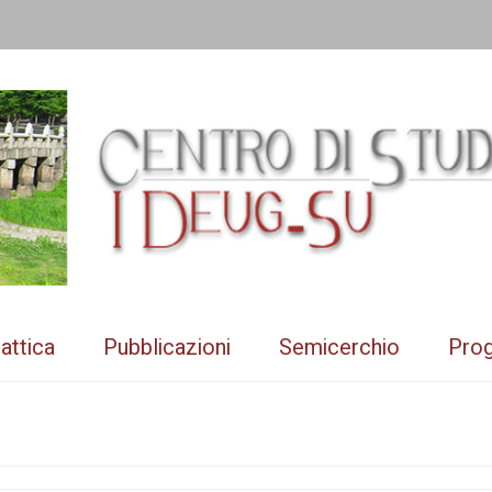
attica
Pubblicazioni
Semicerchio
Prog