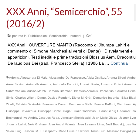
XXX Anni, “Semicerchio”, 55
(2016/2)
postato in:
Pubblicazioni
,
Semicerchio - numeri
|
0
XXX Anni OUVERTURE MANTO (Racconto di Jhumpa Lahiri e
commento di Simone Marchesi ai versi di Dante) Disvelamenti e
apparizioni. Testi inediti e prime traduzioni Blossius Aem. Dracontiu
De laudibus Dei (trad. Francesco Stella) I 1986 La …
Continua
Adonis
,
Alessandra Di Maio
,
Alessandro De Francesco
,
Alicia Ostriker
,
Andrea Sirotti
,
Andre
Anne Sexton
,
Antonella Anedda
,
Antonella Francini
,
Antonio Prete
,
Armando Gnisci
,
Arundha
Subramaniam
,
Ausias March
,
Barbara Bramanti
,
Blossius Aemilius Dracontius
,
Carolivia Herr
Simic
,
Charles Wright
,
Dante
,
Davide Rondoni
,
Dieter M. Gräf
,
Domenico Ingenito
,
Elisa Biagi
Zinelli
,
Fabrizio De André
,
Francesca Corrao
,
Francesco Stella
,
Franco Buffoni
,
Gianfranco Ag
Giuseppe Bevilacqua
,
Giuseppe Conte
,
Gogol’
,
Gōzō Yoshimasu
,
Hans Georg Gadamer
,
Isa
Becherucci
,
Ivo Andric
,
Jacques Reda
,
Jarosłav Mikołajewski
,
Jean-Marie Gleize
,
Jesper Sve
Jhumpa Lahiri
,
Jorie Graham
,
José Ángel Valente
,
José Lezama Lima
,
Josif Brodskij
,
Les Mu
Valori
,
Luigi Tassoni
,
M. L. Gasparov
,
Marie Luise Kaschnitz
,
Mario Luzi
,
Massimo Bacigalupo