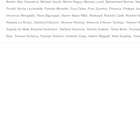
Bettini
,
Max Chiamenti
,
Michael Jacob
,
Michel Deguy
,
Michela Landi
,
Mohammed Bennis
,
Nat
Tonelli
,
Nicola Licciardello
,
Patrizia Michelini
,
Paul Celan
,
Paul Zumthor
,
Petrarca
,
Philippe Ja
Vincenzo Mengaldo
,
Piero Bigongiari
,
Rainer Maria Rilke
,
Rimbaud
,
Roberto Carifi
,
Roberto M
Rosaria Lo Russo
,
Sabrina Ardizzoni
,
Séamus Heaney
,
Simeone il Nuovo Teologo
,
Simone M
Sophia de Mello Breytner Andresen
,
Stefano Garzonio
,
Stevka Smitran
,
Tahar Bekri
,
Thomas
Eliot
,
Tomaso Kemeny
,
Tzvetan Todorov
,
Umberto Carpi
,
Valerio Magrelli
,
Wole Soyinka
,
Yves