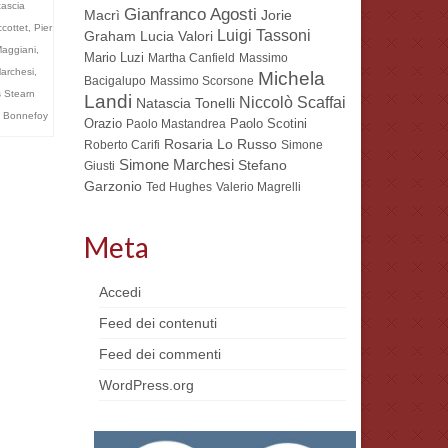
ascia
Gianfranco Agosti
Macrì
Jorie
ccottet
,
Pier
Luigi Tassoni
Lucia Valori
Graham
aggiani
,
Mario Luzi
Martha Canfield
Massimo
archesi
,
Michela
Bacigalupo
Massimo Scorsone
 Stearn
Landi
Niccolò Scaffai
Natascia Tonelli
 Bonnefoy
Orazio
Paolo Scotini
Paolo Mastandrea
Rosaria Lo Russo
Roberto Carifi
Simone
Simone Marchesi
Stefano
Giusti
Garzonio
Ted Hughes
Valerio Magrelli
Meta
Accedi
Feed dei contenuti
Feed dei commenti
WordPress.org