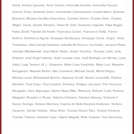
Filologia digitale
Sirotti
,
Andrea Zanzotto
,
Anne Sexton
,
Antonella Anedda
,
Antonella Francini
,
Antonio Prete
,
Armando Gnisci
,
Arundhathi Subramaniam
,
Ausias March
,
Barbara
Lexicon
Bramanti
,
Blossius Aemilius Dracontius
,
Carolivia Herron
,
Charles Simic
,
Charles
Wright
,
Dante
,
Davide Rondoni
,
Dieter M. Gräf
,
Domenico Ingenito
,
Elisa Biagini
,
ALIM
Fabio Zinelli
,
Fabrizio De André
,
Francesca Corrao
,
Francesco Stella
,
Franco
Buffoni
,
Gianfranco Agosti
,
Giuseppe Bevilacqua
,
Giuseppe Conte
,
Gogol’
,
Gōzō
Corpus Rhythmorum Musicum
Yoshimasu
,
Hans Georg Gadamer
,
Isabella Becherucci
,
Ivo Andric
,
Jacques Reda
,
Jarosłav Mikołajewski
,
Jean-Marie Gleize
,
Jesper Svenbro
,
Jhumpa Lahiri
,
Jorie
Lo studium aretino del ‘200
Graham
,
José Ángel Valente
,
José Lezama Lima
,
Josif Brodskij
,
Les Murray
,
Lucia
Valori
,
Luigi Tassoni
,
M. L. Gasparov
,
Marie Luise Kaschnitz
,
Mario Luzi
,
Massimo
DIGIMED
Bacigalupo
,
Maurizio Bettini
,
Max Chiamenti
,
Michael Jacob
,
Michel Deguy
,
Michela Landi
,
Mohammed Bennis
,
Natascia Tonelli
,
Nicola Licciardello
,
Patrizia
Eurasian Latin Archive
Michelini
,
Paul Celan
,
Paul Zumthor
,
Petrarca
,
Philippe Jaccottet
,
Pier Vincenzo
Rammses
Mengaldo
,
Piero Bigongiari
,
Rainer Maria Rilke
,
Rimbaud
,
Roberto Carifi
,
Roberto
Maggiani
,
Rosaria Lo Russo
,
Sabrina Ardizzoni
,
Séamus Heaney
,
Simeone il
LEAD
Nuovo Teologo
,
Simone Marchesi
,
Sophia de Mello Breytner Andresen
,
Stefano
Garzonio
,
Stevka Smitran
,
Tahar Bekri
,
Thomas Stearn Eliot
,
Tomaso Kemeny
,
Didattica
Tzvetan Todorov
,
Umberto Carpi
,
Valerio Magrelli
,
Wole Soyinka
,
Yves Bonnefoy
Master INFOTEXT