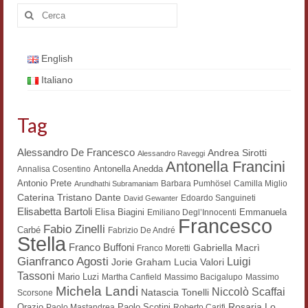
Cerca:
Workshop DH
Summer School DH
English
ERASMUS/DEMM
Italiano
Storia e forme della canzone
Tag
Pubblicazioni
Alessandro De Francesco
Andrea Sirotti
Alessandro Raveggi
Hagiographica Coreana
Antonella Francini
Antonella Anedda
Annalisa Cosentino
Antonio Prete
Koreanische Literatur und Kultur
Barbara Pumhösel
Camilla Miglio
Arundhathi Subramaniam
Dante
Caterina Tristano
Edoardo Sanguineti
David Gewanter
Elisabetta Bartoli
Scrittori latini dell’Europa medioevale
Elisa Biagini
Emmanuela
Emiliano Degl’Innocenti
Francesco
Fabio Zinelli
Carbé
Fabrizio De André
Stella
Testi Mediolatini
Franco Buffoni
Gabriella Macrì
Franco Moretti
Gianfranco Agosti
Luigi
Lucia Valori
Jorie Graham
Altri volumi
Tassoni
Mario Luzi
Martha Canfield
Massimo Bacigalupo
Massimo
Michela Landi
Niccolò Scaffai
Natascia Tonelli
Scorsone
Atti di convegno
Rosaria Lo
Orazio
Paolo Scotini
Paolo Mastandrea
Roberto Carifi