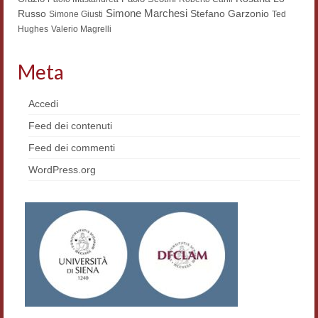
Simone Marchesi
Russo
Stefano Garzonio
Simone Giusti
Ted
Materiali
Hughes
Valerio Magrelli
Semicerchio
Meta
Presentazione
Accedi
Numeri
Feed dei contenuti
Indice 1986-2008
Feed dei commenti
Sezioni bibliografiche
WordPress.org
Saggi e testi online
Poesia inglese postcoloniale
Comitato scientifico
Norme etiche e redazionali
Dépliant e cedola acquisti