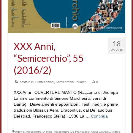
Accordi di cooperazione
Ricerca
Cultura coreana
Koreanische Literatur und Kultur
18
XXX Anni,
DIC 2016
Hagiographica Coreana
“Semicerchio”, 55
Cultura medioevale
(2016/2)
Scrittori Latini dell’Europa Medievale
postato in:
Pubblicazioni
,
Semicerchio - numeri
|
0
Corpus Rhythmorum Musicum
XXX Anni OUVERTURE MANTO (Racconto di Jhumpa
Lahiri e commento di Simone Marchesi ai versi di
Epistolografia
Dante) Disvelamenti e apparizioni. Testi inediti e prime
traduzioni Blossius Aem. Dracontius, dal De laudibus
Comparatistica
Dei (trad. Francesco Stella) I 1986 La …
Continua
Semicerchio
Adonis
,
Alessandra Di Maio
,
Alessandro De Francesco
,
Alicia Ostriker
,
Andrea