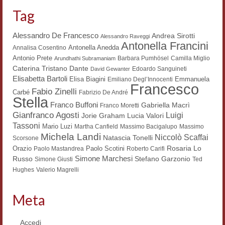
Tag
Alessandro De Francesco
Andrea Sirotti
Alessandro Raveggi
Antonella Francini
Antonella Anedda
Annalisa Cosentino
Antonio Prete
Barbara Pumhösel
Camilla Miglio
Arundhathi Subramaniam
Dante
Caterina Tristano
Edoardo Sanguineti
David Gewanter
Elisabetta Bartoli
Elisa Biagini
Emmanuela
Emiliano Degl’Innocenti
Francesco
Fabio Zinelli
Carbé
Fabrizio De André
Stella
Franco Buffoni
Gabriella Macrì
Franco Moretti
Gianfranco Agosti
Luigi
Lucia Valori
Jorie Graham
Tassoni
Mario Luzi
Martha Canfield
Massimo Bacigalupo
Massimo
Michela Landi
Niccolò Scaffai
Natascia Tonelli
Scorsone
Rosaria Lo
Orazio
Paolo Scotini
Paolo Mastandrea
Roberto Carifi
Simone Marchesi
Russo
Stefano Garzonio
Simone Giusti
Ted
Hughes
Valerio Magrelli
Meta
Accedi