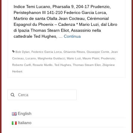
Indice Temi Lucano, Pharsalia 9, 204-17 Prudenzio,
Peristephanon III 141-210 Federico Garcia Lorca,
Martirio de santa Olalla Jean Cocteau, Cérémonial
Espagnol du Phoenix – Cadenza * Mario Luzi, dal Libro
di Ipazia Thomas Stearn Eliot, Assassinio nella
cattedrale Ted Hughes, …
Continua
Bob Dylan
,
Federico Garcia Lorca
,
Ghiannis Ritsos
,
Giuseppe Conte
,
Jean
Cocteau
,
Lucano
,
Margherita Guidacci
,
Mario Luzi
,
Mauro Pisini
,
Prudenzio
,
Roberto Carifi
,
Rosario Murillo
,
Ted Hughes
,
Thomas Stearn Eliot
,
Zbigniew
Herbert
Cerca:
English
Italiano