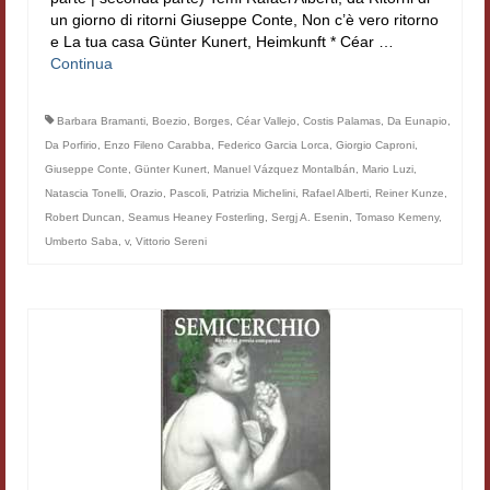
un giorno di ritorni Giuseppe Conte, Non c’è vero ritorno
Materiali
e La tua casa Günter Kunert, Heimkunft * Céar …
Continua
Semicerchio
Presentazione
Barbara Bramanti
,
Boezio
,
Borges
,
Céar Vallejo
,
Costis Palamas
,
Da Eunapio
,
Da Porfirio
,
Enzo Fileno Carabba
,
Federico Garcia Lorca
,
Giorgio Caproni
,
Numeri
Giuseppe Conte
,
Günter Kunert
,
Manuel Vázquez Montalbán
,
Mario Luzi
,
Natascia Tonelli
,
Orazio
,
Pascoli
,
Patrizia Michelini
,
Rafael Alberti
,
Reiner Kunze
,
Indice 1986-2008
Robert Duncan
,
Seamus Heaney Fosterling
,
Sergj A. Esenin
,
Tomaso Kemeny
,
Umberto Saba
,
v
,
Vittorio Sereni
Sezioni bibliografiche
Saggi e testi online
Poesia inglese postcoloniale
Comitato scientifico
Norme etiche e redazionali
Dépliant e cedola acquisti