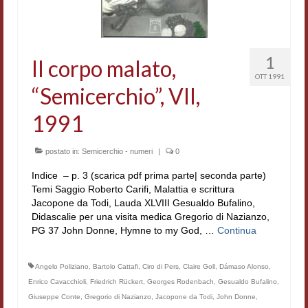
Contatti e indirizzi
Progetti
1
Il corpo malato,
Biblioteca
OTT 1991
“Semicerchio”, VII,
News
1991
Tutte le news
postato in:
Semicerchio - numeri
|
0
News Semicerchio
Indice – p. 3 (scarica pdf prima parte| seconda parte)
Convegni e seminari
Temi Saggio Roberto Carifi, Malattia e scrittura
Jacopone da Todi, Lauda XLVIII Gesualdo Bufalino,
Eventi
Didascalie per una visita medica Gregorio di Nazianzo,
PG 37 John Donne, Hymne to my God, …
Continua
Digital Humanities
Angelo Poliziano
,
Bartolo Cattafi
,
Ciro di Pers
,
Claire Goll
,
Dámaso Alonso
,
Enrico Cavacchioli
,
Friedrich Rückert
,
Georges Rodenbach
,
Gesualdo Bufalino
,
Giuseppe Conte
,
Gregorio di Nazianzo
,
Jacopone da Todi
,
John Donne
,