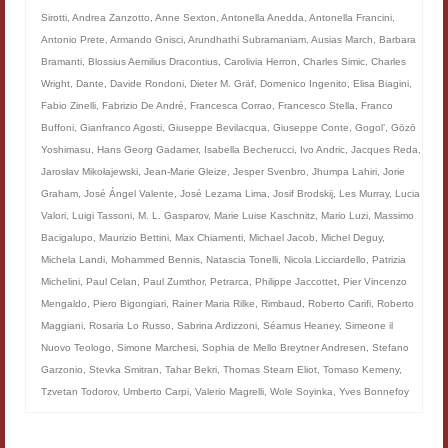
Filologia digitale
Sirotti
,
Andrea Zanzotto
,
Anne Sexton
,
Antonella Anedda
,
Antonella Francini
,
Antonio Prete
,
Armando Gnisci
,
Arundhathi Subramaniam
,
Ausias March
,
Barbara
Lexicon
Bramanti
,
Blossius Aemilius Dracontius
,
Carolivia Herron
,
Charles Simic
,
Charles
Wright
,
Dante
,
Davide Rondoni
,
Dieter M. Gräf
,
Domenico Ingenito
,
Elisa Biagini
,
ALIM
Fabio Zinelli
,
Fabrizio De André
,
Francesca Corrao
,
Francesco Stella
,
Franco
Buffoni
,
Gianfranco Agosti
,
Giuseppe Bevilacqua
,
Giuseppe Conte
,
Gogol’
,
Gōzō
Corpus Rhythmorum Musicum
Yoshimasu
,
Hans Georg Gadamer
,
Isabella Becherucci
,
Ivo Andric
,
Jacques Reda
,
Jarosłav Mikołajewski
,
Jean-Marie Gleize
,
Jesper Svenbro
,
Jhumpa Lahiri
,
Jorie
Lo studium aretino del ‘200
Graham
,
José Ángel Valente
,
José Lezama Lima
,
Josif Brodskij
,
Les Murray
,
Lucia
Valori
,
Luigi Tassoni
,
M. L. Gasparov
,
Marie Luise Kaschnitz
,
Mario Luzi
,
Massimo
DIGIMED
Bacigalupo
,
Maurizio Bettini
,
Max Chiamenti
,
Michael Jacob
,
Michel Deguy
,
Michela Landi
,
Mohammed Bennis
,
Natascia Tonelli
,
Nicola Licciardello
,
Patrizia
Eurasian Latin Archive
Michelini
,
Paul Celan
,
Paul Zumthor
,
Petrarca
,
Philippe Jaccottet
,
Pier Vincenzo
Rammses
Mengaldo
,
Piero Bigongiari
,
Rainer Maria Rilke
,
Rimbaud
,
Roberto Carifi
,
Roberto
Maggiani
,
Rosaria Lo Russo
,
Sabrina Ardizzoni
,
Séamus Heaney
,
Simeone il
LEAD
Nuovo Teologo
,
Simone Marchesi
,
Sophia de Mello Breytner Andresen
,
Stefano
Garzonio
,
Stevka Smitran
,
Tahar Bekri
,
Thomas Stearn Eliot
,
Tomaso Kemeny
,
Didattica
Tzvetan Todorov
,
Umberto Carpi
,
Valerio Magrelli
,
Wole Soyinka
,
Yves Bonnefoy
Master INFOTEXT