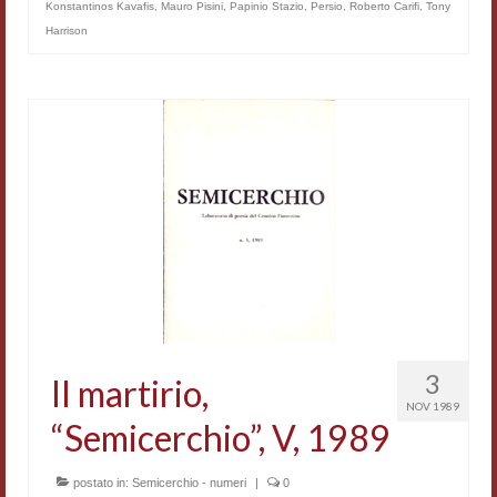
Konstantinos Kavafis
,
Mauro Pisini
,
Papinio Stazio
,
Persio
,
Roberto Carifi
,
Tony
Harrison
3
Il martirio,
NOV 1989
“Semicerchio”, V, 1989
postato in:
Semicerchio - numeri
|
0