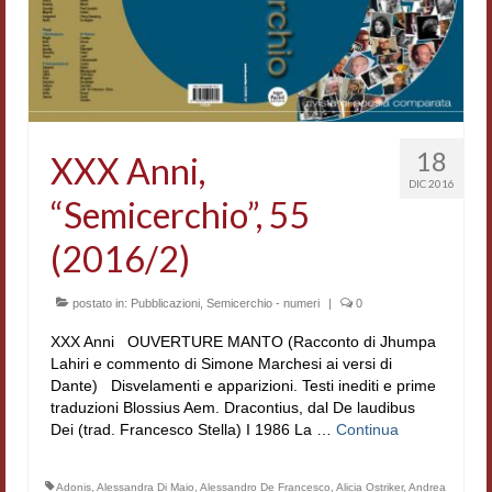
Accordi di cooperazione
Ricerca
Cultura coreana
Koreanische Literatur und Kultur
18
XXX Anni,
DIC 2016
Hagiographica Coreana
“Semicerchio”, 55
Cultura medioevale
(2016/2)
Scrittori Latini dell’Europa Medievale
postato in:
Pubblicazioni
,
Semicerchio - numeri
|
0
Corpus Rhythmorum Musicum
XXX Anni OUVERTURE MANTO (Racconto di Jhumpa
Lahiri e commento di Simone Marchesi ai versi di
Epistolografia
Dante) Disvelamenti e apparizioni. Testi inediti e prime
traduzioni Blossius Aem. Dracontius, dal De laudibus
Comparatistica
Dei (trad. Francesco Stella) I 1986 La …
Continua
Semicerchio
Adonis
,
Alessandra Di Maio
,
Alessandro De Francesco
,
Alicia Ostriker
,
Andrea