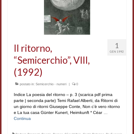
Accordi di cooperazione
Ricerca
Cultura coreana
Koreanische Literatur und Kultur
1
Il ritorno,
GEN 1992
Hagiographica Coreana
“Semicerchio”, VIII,
Cultura medioevale
(1992)
Scrittori Latini dell’Europa Medievale
postato in:
Semicerchio - numeri
|
0
Corpus Rhythmorum Musicum
Indice La poesia del ritorno – p. 3 (scarica pdf prima
parte | seconda parte) Temi Rafael Alberti, da Ritorni di
Epistolografia
un giorno di ritorni Giuseppe Conte, Non c’è vero ritorno
e La tua casa Günter Kunert, Heimkunft * Céar …
Comparatistica
Continua
Semicerchio