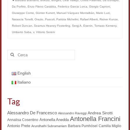
Barbara Bramanti
,
Boezio
,
Borges
,
Céar Vallejo
,
Costis Palamas
,
Da Eunapio
,
Filologia digitale
Da Porfirio
,
Enzo Fileno Carabba
,
Federico Garcia Lorca
,
Giorgio Caproni
,
Giuseppe Conte
,
Günter Kunert
,
Manuel Vázquez Montalbán
,
Mario Luzi
,
Lexicon
Natascia Tonelli
,
Orazio
,
Pascoli
,
Patrizia Michelini
,
Rafael Alberti
,
Reiner Kunze
,
Robert Duncan
,
Seamus Heaney Fosterling
,
Sergj A. Esenin
,
Tomaso Kemeny
,
ALIM
Umberto Saba
,
v
,
Vittorio Sereni
Corpus Rhythmorum Musicum
Cerca:
Lo studium aretino del ‘200
DIGIMED
English
Eurasian Latin Archive
Italiano
Rammses
Tag
LEAD
Alessandro De Francesco
Didattica
Andrea Sirotti
Alessandro Raveggi
Antonella Francini
Antonella Anedda
Annalisa Cosentino
Master INFOTEXT
Antonio Prete
Barbara Pumhösel
Camilla Miglio
Arundhathi Subramaniam