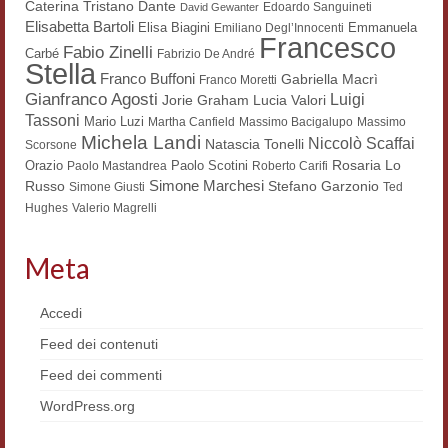
Dante
Caterina Tristano
Edoardo Sanguineti
David Gewanter
Workshop DH
Elisabetta Bartoli
Elisa Biagini
Emmanuela
Emiliano Degl’Innocenti
Francesco
Fabio Zinelli
Carbé
Fabrizio De André
Summer School DH
Stella
Franco Buffoni
Gabriella Macrì
Franco Moretti
Gianfranco Agosti
Luigi
Lucia Valori
Jorie Graham
ERASMUS/DEMM
Tassoni
Mario Luzi
Martha Canfield
Massimo Bacigalupo
Massimo
Michela Landi
Niccolò Scaffai
Natascia Tonelli
Storia e forme della canzone
Scorsone
Rosaria Lo
Orazio
Paolo Scotini
Paolo Mastandrea
Roberto Carifi
Simone Marchesi
Russo
Pubblicazioni
Stefano Garzonio
Simone Giusti
Ted
Hughes
Valerio Magrelli
Hagiographica Coreana
Meta
Koreanische Literatur und Kultur
Scrittori latini dell’Europa medioevale
Accedi
Feed dei contenuti
Testi Mediolatini
Feed dei commenti
Altri volumi
WordPress.org
Atti di convegno