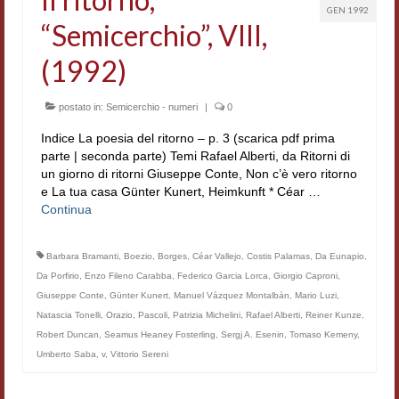
GEN 1992
Workshop DH
“Semicerchio”, VIII,
Summer School DH
(1992)
ERASMUS/DEMM
postato in:
Semicerchio - numeri
|
0
Storia e forme della canzone
Indice La poesia del ritorno – p. 3 (scarica pdf prima
parte | seconda parte) Temi Rafael Alberti, da Ritorni di
Pubblicazioni
un giorno di ritorni Giuseppe Conte, Non c’è vero ritorno
e La tua casa Günter Kunert, Heimkunft * Céar …
Hagiographica Coreana
Continua
Koreanische Literatur und Kultur
Barbara Bramanti
,
Boezio
,
Borges
,
Céar Vallejo
,
Costis Palamas
,
Da Eunapio
,
Scrittori latini dell’Europa medioevale
Da Porfirio
,
Enzo Fileno Carabba
,
Federico Garcia Lorca
,
Giorgio Caproni
,
Giuseppe Conte
,
Günter Kunert
,
Manuel Vázquez Montalbán
,
Mario Luzi
,
Testi Mediolatini
Natascia Tonelli
,
Orazio
,
Pascoli
,
Patrizia Michelini
,
Rafael Alberti
,
Reiner Kunze
,
Robert Duncan
,
Seamus Heaney Fosterling
,
Sergj A. Esenin
,
Tomaso Kemeny
,
Altri volumi
Umberto Saba
,
v
,
Vittorio Sereni
Atti di convegno