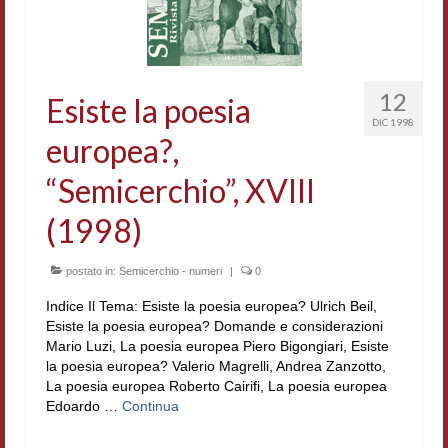
Accordi di cooperazione
Ricerca
12
Cultura coreana
Esiste la poesia
DIC 1998
europea?,
Koreanische Literatur und Kultur
“Semicerchio”, XVIII
Hagiographica Coreana
(1998)
Cultura medioevale
Scrittori Latini dell’Europa Medievale
postato in:
Semicerchio - numeri
|
0
Corpus Rhythmorum Musicum
Indice Il Tema: Esiste la poesia europea? Ulrich Beil,
Esiste la poesia europea? Domande e considerazioni
Epistolografia
Mario Luzi, La poesia europea Piero Bigongiari, Esiste
la poesia europea? Valerio Magrelli, Andrea Zanzotto,
Comparatistica
La poesia europea Roberto Cairifi, La poesia europea
Edoardo …
Continua
Semicerchio