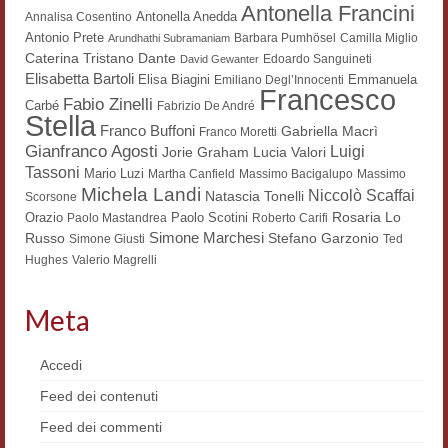
Antonella Francini
Antonella Anedda
Annalisa Cosentino
Antonio Prete
Barbara Pumhösel
Camilla Miglio
Arundhathi Subramaniam
Dante
Caterina Tristano
Edoardo Sanguineti
David Gewanter
Elisabetta Bartoli
Elisa Biagini
Emmanuela
Emiliano Degl’Innocenti
Francesco
Fabio Zinelli
Carbé
Fabrizio De André
Stella
Franco Buffoni
Gabriella Macrì
Franco Moretti
Gianfranco Agosti
Luigi
Lucia Valori
Jorie Graham
Tassoni
Mario Luzi
Martha Canfield
Massimo Bacigalupo
Massimo
Michela Landi
Niccolò Scaffai
Natascia Tonelli
Scorsone
Rosaria Lo
Orazio
Paolo Scotini
Paolo Mastandrea
Roberto Carifi
Simone Marchesi
Russo
Stefano Garzonio
Simone Giusti
Ted
Hughes
Valerio Magrelli
Meta
Accedi
Feed dei contenuti
Feed dei commenti