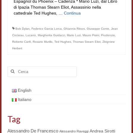
Espagnol du Phoenix – Cadenza * Mario Luzi, dal Libro
di Ipazia Thomas Stearn Eliot, Assassinio nella
Contatti e indirizzi
cattedrale Ted Hughes, …
Continua
Progetti
Bob Dylan
,
Federico Garcia Lorca
,
Ghiannis Ritsos
,
Giuseppe Conte
,
Jean
Biblioteca
Cocteau
,
Lucano
,
Margherita Guidacci
,
Mario Luzi
,
Mauro Pisini
,
Prudenzio
,
Roberto Carifi
,
Rosario Murillo
,
Ted Hughes
,
Thomas Stearn Eliot
,
Zbigniew
News
Herbert
Tutte le news
Cerca:
News Semicerchio
Convegni e seminari
English
Eventi
Italiano
Digital Humanities
Tag
Alessandro De Francesco
Andrea Sirotti
Alessandro Raveggi