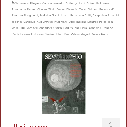
Alessandro Ghignoli
,
Andrea Zanzotto
,
Anthony Hecht
,
Antonella Francini
,
Filologia digitale
Antonio La Penna
,
Charles Simic
,
Dante
,
Dieter M. Graef
,
Dirk von Petersdorff
,
Edoardo Sanguineti
,
Federico Garcia Lorca
,
Francesco Politi
,
Jacqueline Spaccini
,
Lexicon
Joachim Sartorius
,
Kurt Drawert
,
Kurt Marti
,
Luigi Tassoni
,
Manfred Peter Hein
,
Mario Luzi
,
Michael Donhauser
ALIM
,
Orazio
,
Paul Wuehr
,
Piero Bigongiari
,
Roberto
Cairifi
,
Rosaria Lo Russo
,
Sexton
,
Ulrich Beil
,
Valerio Magrelli
,
Vesna Parun
Corpus Rhythmorum Musicum
Lo studium aretino del ‘200
DIGIMED
Eurasian Latin Archive
Rammses
LEAD
Didattica
Master INFOTEXT
1
Il ritorno,