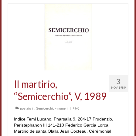
Materiali
Semicerchio
Presentazione
Numeri
Indice 1986-2008
Sezioni bibliografiche
3
Il martirio,
Saggi e testi online
NOV 1989
“Semicerchio”, V, 1989
Poesia inglese postcoloniale
Comitato scientifico
postato in:
Semicerchio - numeri
|
0
Indice Temi Lucano, Pharsalia 9, 204-17 Prudenzio,
Norme etiche e redazionali
Peristephanon III 141-210 Federico Garcia Lorca,
Martirio de santa Olalla Jean Cocteau, Cérémonial
Dépliant e cedola acquisti