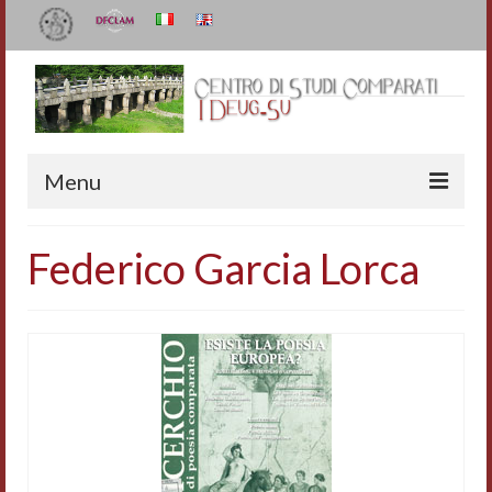
Menu
Il Centro
Federico Garcia Lorca
Organizzazione e contatti
Staff
I Deug-Su
Statuto
Relazioni sulle attività