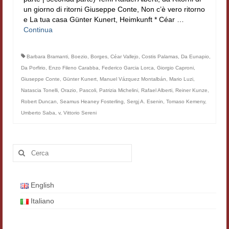
un giorno di ritorni Giuseppe Conte, Non c’è vero ritorno
Materiali
e La tua casa Günter Kunert, Heimkunft * Céar …
Continua
Semicerchio
Presentazione
Barbara Bramanti
,
Boezio
,
Borges
,
Céar Vallejo
,
Costis Palamas
,
Da Eunapio
,
Da Porfirio
,
Enzo Fileno Carabba
,
Federico Garcia Lorca
,
Giorgio Caproni
,
Numeri
Giuseppe Conte
,
Günter Kunert
,
Manuel Vázquez Montalbán
,
Mario Luzi
,
Natascia Tonelli
,
Orazio
,
Pascoli
,
Patrizia Michelini
,
Rafael Alberti
,
Reiner Kunze
,
Indice 1986-2008
Robert Duncan
,
Seamus Heaney Fosterling
,
Sergj A. Esenin
,
Tomaso Kemeny
,
Umberto Saba
,
v
,
Vittorio Sereni
Sezioni bibliografiche
Saggi e testi online
Cerca:
Poesia inglese postcoloniale
Comitato scientifico
English
Italiano
Norme etiche e redazionali
Dépliant e cedola acquisti