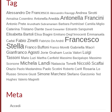
Tag
Contatti e indirizzi
Alessandro De Francesco
Andrea Sirotti
Alessandro Raveggi
Antonella Francini
Progetti
Antonella Anedda
Annalisa Cosentino
Antonio Prete
Barbara Pumhösel
Camilla Miglio
Arundhathi Subramaniam
Biblioteca
Dante
Caterina Tristano
Edoardo Sanguineti
David Gewanter
Elisabetta Bartoli
Elisa Biagini
Emmanuela
Emiliano Degl’Innocenti
Francesco
News
Fabio Zinelli
Carbé
Fabrizio De André
Stella
Franco Buffoni
Gabriella Macrì
Franco Moretti
Tutte le news
Gianfranco Agosti
Luigi
Lucia Valori
Jorie Graham
Tassoni
Mario Luzi
News Semicerchio
Martha Canfield
Massimo Bacigalupo
Massimo
Michela Landi
Niccolò Scaffai
Natascia Tonelli
Scorsone
Convegni e seminari
Rosaria Lo
Orazio
Paolo Scotini
Paolo Mastandrea
Roberto Carifi
Simone Marchesi
Russo
Stefano Garzonio
Simone Giusti
Ted
Eventi
Hughes
Valerio Magrelli
Digital Humanities
Meta
Accedi