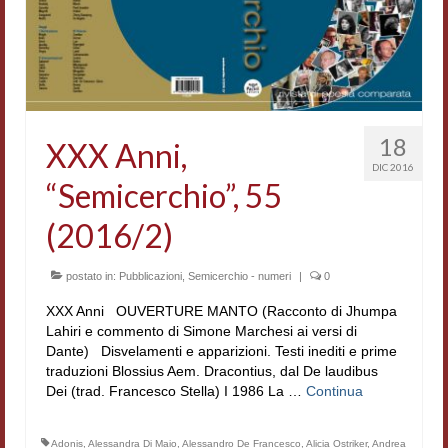
Accordi di cooperazione
Ricerca
Cultura coreana
Koreanische Literatur und Kultur
18
XXX Anni,
DIC 2016
Hagiographica Coreana
“Semicerchio”, 55
Cultura medioevale
(2016/2)
Scrittori Latini dell’Europa Medievale
postato in:
Pubblicazioni
,
Semicerchio - numeri
|
0
Corpus Rhythmorum Musicum
XXX Anni OUVERTURE MANTO (Racconto di Jhumpa
Lahiri e commento di Simone Marchesi ai versi di
Epistolografia
Dante) Disvelamenti e apparizioni. Testi inediti e prime
traduzioni Blossius Aem. Dracontius, dal De laudibus
Comparatistica
Dei (trad. Francesco Stella) I 1986 La …
Continua
Semicerchio
Adonis
,
Alessandra Di Maio
,
Alessandro De Francesco
,
Alicia Ostriker
,
Andrea