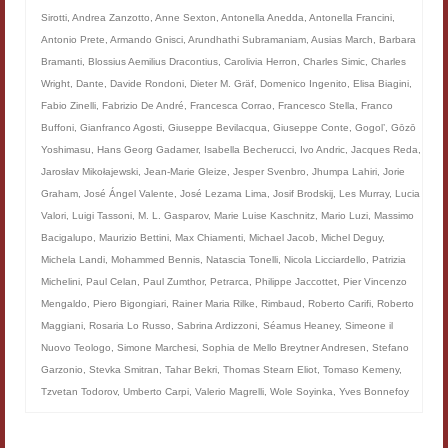
Filologia digitale
Sirotti
,
Andrea Zanzotto
,
Anne Sexton
,
Antonella Anedda
,
Antonella Francini
,
Antonio Prete
,
Armando Gnisci
,
Arundhathi Subramaniam
,
Ausias March
,
Barbara
Lexicon
Bramanti
,
Blossius Aemilius Dracontius
,
Carolivia Herron
,
Charles Simic
,
Charles
Wright
,
Dante
,
Davide Rondoni
,
Dieter M. Gräf
,
Domenico Ingenito
,
Elisa Biagini
,
ALIM
Fabio Zinelli
,
Fabrizio De André
,
Francesca Corrao
,
Francesco Stella
,
Franco
Buffoni
,
Gianfranco Agosti
,
Giuseppe Bevilacqua
,
Giuseppe Conte
,
Gogol’
,
Gōzō
Corpus Rhythmorum Musicum
Yoshimasu
,
Hans Georg Gadamer
,
Isabella Becherucci
,
Ivo Andric
,
Jacques Reda
,
Jarosłav Mikołajewski
,
Jean-Marie Gleize
,
Jesper Svenbro
,
Jhumpa Lahiri
,
Jorie
Lo studium aretino del ‘200
Graham
,
José Ángel Valente
,
José Lezama Lima
,
Josif Brodskij
,
Les Murray
,
Lucia
Valori
,
Luigi Tassoni
,
M. L. Gasparov
,
Marie Luise Kaschnitz
,
Mario Luzi
,
Massimo
DIGIMED
Bacigalupo
,
Maurizio Bettini
,
Max Chiamenti
,
Michael Jacob
,
Michel Deguy
,
Michela Landi
,
Mohammed Bennis
,
Natascia Tonelli
,
Nicola Licciardello
,
Patrizia
Eurasian Latin Archive
Michelini
,
Paul Celan
,
Paul Zumthor
,
Petrarca
,
Philippe Jaccottet
,
Pier Vincenzo
Rammses
Mengaldo
,
Piero Bigongiari
,
Rainer Maria Rilke
,
Rimbaud
,
Roberto Carifi
,
Roberto
Maggiani
,
Rosaria Lo Russo
,
Sabrina Ardizzoni
,
Séamus Heaney
,
Simeone il
LEAD
Nuovo Teologo
,
Simone Marchesi
,
Sophia de Mello Breytner Andresen
,
Stefano
Garzonio
,
Stevka Smitran
,
Tahar Bekri
,
Thomas Stearn Eliot
,
Tomaso Kemeny
,
Didattica
Tzvetan Todorov
,
Umberto Carpi
,
Valerio Magrelli
,
Wole Soyinka
,
Yves Bonnefoy
Master INFOTEXT