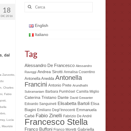
Cerca:
18
DIC 2016
English
Italiano
Tag
s, dal
Alessandro De Francesco
Alessandro
Andrea Sirotti
Annalisa Cosentino
Raveggi
a Zanzotto
,
Antonella
Antonella Anedda
thi
Francini
Antonio Prete
Arundhathi
on
,
Charles
Barbara Pumhösel
Camilla Miglio
Subramaniam
ni
,
Fabio
Dante
Caterina Tristano
David Gewanter
osti
,
Elisabetta Bartoli
Elisa
Edoardo Sanguineti
bella
Biagini
Emmanuela
Emiliano Degl’Innocenti
nbro
,
Fabio Zinelli
Carbé
Fabrizio De André
Francesco Stella
rray
,
Lucia
,
Maurizio
Franco Buffoni
Gabriella
Franco Moretti