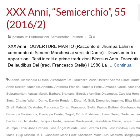
XXX Anni, “Semicerchio”, 55
(2016/2)
postato in:
Pubblicazioni
,
Semicerchio - numeri
|
0
XXX Anni OUVERTURE MANTO (Racconto di Jhumpa Lahiri e
commento di Simone Marchesi ai versi di Dante) Disvelamenti e
apparizioni. Testi inediti e prime traduzioni Blossius Aem. Dracontiu
De laudibus Dei (trad. Francesco Stella) I 1986 La …
Continua
Adonis
,
Alessandra Di Maio
,
Alessandro De Francesco
,
Alicia Ostriker
,
Andrea Sirotti
,
Andre
Anne Sexton
,
Antonella Anedda
,
Antonella Francini
,
Antonio Prete
,
Armando Gnisci
,
Arundha
Subramaniam
,
Ausias March
,
Barbara Bramanti
,
Blossius Aemilius Dracontius
,
Carolivia Herr
Simic
,
Charles Wright
,
Dante
,
Davide Rondoni
,
Dieter M. Gräf
,
Domenico Ingenito
,
Elisa Biagi
Zinelli
,
Fabrizio De André
,
Francesca Corrao
,
Francesco Stella
,
Franco Buffoni
,
Gianfranco Ag
Giuseppe Bevilacqua
,
Giuseppe Conte
,
Gogol’
,
Gōzō Yoshimasu
,
Hans Georg Gadamer
,
Isa
Becherucci
,
Ivo Andric
,
Jacques Reda
,
Jarosłav Mikołajewski
,
Jean-Marie Gleize
,
Jesper Sve
Jhumpa Lahiri
,
Jorie Graham
,
José Ángel Valente
,
José Lezama Lima
,
Josif Brodskij
,
Les Mu
Valori
,
Luigi Tassoni
,
M. L. Gasparov
,
Marie Luise Kaschnitz
,
Mario Luzi
,
Massimo Bacigalupo