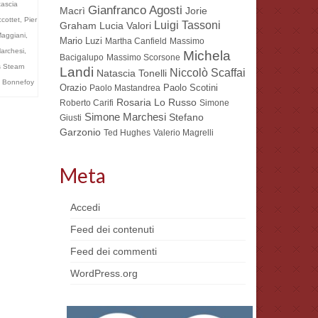
ascia
Gianfranco Agosti
Macrì
Jorie
ccottet
,
Pier
Luigi Tassoni
Lucia Valori
Graham
aggiani
,
Mario Luzi
Martha Canfield
Massimo
archesi
,
Michela
Bacigalupo
Massimo Scorsone
 Stearn
Landi
Niccolò Scaffai
Natascia Tonelli
 Bonnefoy
Orazio
Paolo Scotini
Paolo Mastandrea
Rosaria Lo Russo
Roberto Carifi
Simone
Simone Marchesi
Stefano
Giusti
Garzonio
Ted Hughes
Valerio Magrelli
Meta
Accedi
Feed dei contenuti
Feed dei commenti
WordPress.org