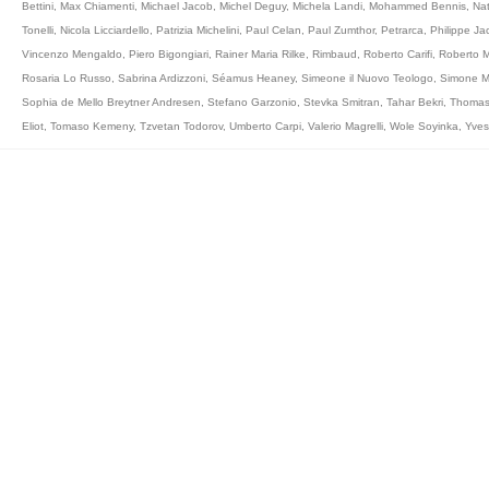
Bettini
,
Max Chiamenti
,
Michael Jacob
,
Michel Deguy
,
Michela Landi
,
Mohammed Bennis
,
Nat
Tonelli
,
Nicola Licciardello
,
Patrizia Michelini
,
Paul Celan
,
Paul Zumthor
,
Petrarca
,
Philippe Ja
Vincenzo Mengaldo
,
Piero Bigongiari
,
Rainer Maria Rilke
,
Rimbaud
,
Roberto Carifi
,
Roberto M
Rosaria Lo Russo
,
Sabrina Ardizzoni
,
Séamus Heaney
,
Simeone il Nuovo Teologo
,
Simone M
Sophia de Mello Breytner Andresen
,
Stefano Garzonio
,
Stevka Smitran
,
Tahar Bekri
,
Thomas
Eliot
,
Tomaso Kemeny
,
Tzvetan Todorov
,
Umberto Carpi
,
Valerio Magrelli
,
Wole Soyinka
,
Yves