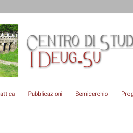
attica
Pubblicazioni
Semicerchio
Prog