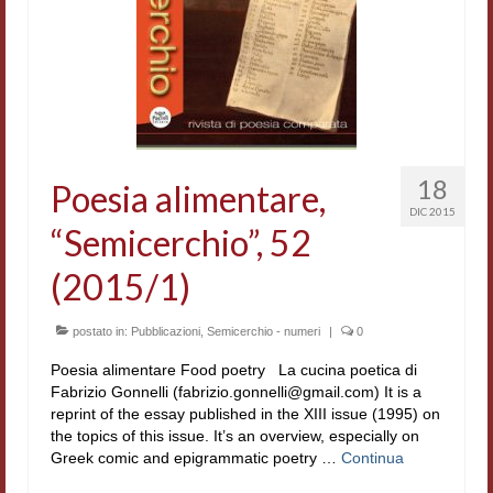
Accordi di cooperazione
Ricerca
Cultura coreana
Koreanische Literatur und Kultur
18
Poesia alimentare,
Hagiographica Coreana
DIC 2015
“Semicerchio”, 52
Cultura medioevale
(2015/1)
Scrittori Latini dell’Europa Medievale
postato in:
Corpus Rhythmorum Musicum
Pubblicazioni
,
Semicerchio - numeri
|
0
Poesia alimentare Food poetry La cucina poetica di
Epistolografia
Fabrizio Gonnelli (fabrizio.gonnelli@gmail.com) It is a
reprint of the essay published in the XIII issue (1995) on
Comparatistica
the topics of this issue. It’s an overview, especially on
Greek comic and epigrammatic poetry …
Continua
Semicerchio