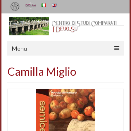
Menu
Il Centro
Camilla Miglio
Organizzazione e contatti
Staff
I Deug-Su
Statuto
Relazioni sulle attività