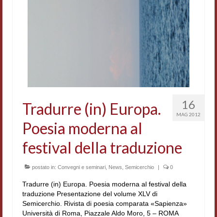
Contatti e indirizzi
Progetti
Biblioteca
News
Tutte le news
16
Tradurre (in) Europa.
News Semicerchio
MAG 2012
Poesia moderna al
Convegni e seminari
festival della traduzione
Eventi
postato in:
Convegni e seminari
,
News
,
Semicerchio
|
0
Digital Humanities
Tradurre (in) Europa. Poesia moderna al festival della
traduzione Presentazione del volume XLV di
Semicerchio. Rivista di poesia comparata «Sapienza»
Università di Roma, Piazzale Aldo Moro, 5 – ROMA