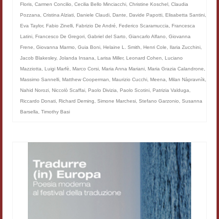
Floris
,
Carmen Concilio
,
Cecilia Bello Minciacchi
,
Christine Koschel
,
Claudia
Materiali
Pozzana
,
Cristina Alziati
,
Daniele Claudi
,
Dante
,
Davide Papotti
,
Elisabetta Santini
,
Eva Taylor
,
Fabio Zinelli
,
Fabrizio De André
,
Federico Scaramuccia
,
Francesca
Semicerchio
Latini
,
Francesco De Gregori
,
Gabriel del Sarto
,
Giancarlo Alfano
,
Giovanna
Frene
,
Giovanna Marmo
,
Guia Boni
,
Helaine L. Smith
,
Henri Cole
,
Ilaria Zucchini
,
Presentazione
Jacob Blakesley
,
Jolanda Insana
,
Larisa Miller
,
Leonard Cohen
,
Luciano
Mazziotta
,
Luigi Marfè
,
Marco Corsi
,
Maria Anna Mariani
,
Maria Grazia Calandrone
,
Numeri
Massimo Sannelli
,
Matthew Cooperman
,
Maurizio Cucchi
,
Meena
,
Milan Nàpravnìk
,
Nahid Norozi
,
Niccolò Scaffai
,
Paolo Divizia
,
Paolo Scotini
,
Patrizia Valduga
,
Indice 1986-2008
Riccardo Donati
,
Richard Deming
,
Simone Marchesi
,
Stefano Garzonio
,
Susanna
Sezioni bibliografiche
Barsella
,
Timothy Basi
Saggi e testi online
Poesia inglese postcoloniale
Comitato scientifico
Norme etiche e redazionali
Dépliant e cedola acquisti