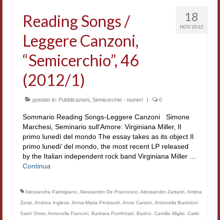
Workshop DH
18
Reading Songs /
NOV 2012
Summer School DH
Leggere Canzoni,
ERASMUS/DEMM
“Semicerchio”, 46
Storia e forme della canzone
(2012/1)
Pubblicazioni
postato in:
Pubblicazioni
,
Semicerchio - numeri
|
0
Hagiographica Coreana
Sommario Reading Songs-Leggere Canzoni Simone
Marchesi, Seminario sull’Amore: Virginiana Miller, Il
Koreanische Literatur und Kultur
primo lunedì del mondo The essay takes as its object Il
primo lunedi’ del mondo, the most recent LP released
Scrittori latini dell’Europa medioevale
by the Italian independent rock band Virginiana Miller …
Continua
Testi Mediolatini
Altri volumi
Alessandra Palmigiano
,
Alessandro De Francesco
,
Alessandro Zattarin
,
Ambra
Zorat
,
Andrea Inglese
,
Anna-Maria Perissutti
,
Anne Carson
,
Antonella Bartoloni
Atti di convegno
Saint Omer
,
Antonella Francini
,
Barbara Pumhösel
,
Basho
,
Camilla Miglio
,
Carlo