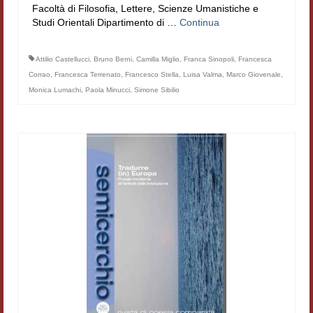
Facoltà di Filosofia, Lettere, Scienze Umanistiche e
Studi Orientali Dipartimento di …
Continua
Attilio Castellucci
,
Bruno Berni
,
Camilla Miglio
,
Franca Sinopoli
,
Francesca
Corrao
,
Francesca Terrenato
,
Francesco Stella
,
Luisa Valma
,
Marco Giovenale
,
Monica Lumachi
,
Paola Minucci
,
Simone Sibilio