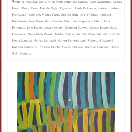
Adonis
,
Ana Blandiana
,
Antjie Krog
,
Antonella Cassia
,
Attilio Castellucci
,
Ausias
March
,
Bruno Berni
,
Camilla Miglio
,
Cigerxwîn
,
Emily Dickinson
,
Federico Italiano
,
Francesca Terrenato
,
Franco Paris
,
George Guţu
,
Grete Tartler
,
Ingeborg
Bachmann
,
José María Micó
,
Kirmen Uribe
,
Laia Noguera i Clofent
,
Lara
Fortunato
,
Lino Braxe
,
Luisa Valmarin
,
Mahmud Darwish
,
Marcel Beyer
,
Marco
Giovenale
,
Maria Rosa Piranio
,
Márton Kalász
,
Michalis Pierìs
,
Michele Sovente
,
Mirela Ivanova
,
Monica Lumachi
,
Morten Søndergaard
,
Roberto Galavermi
,
Roberto Galaverni
,
Ronelda Kamfer
,
Şêxmûs Hesen
,
Theresia Prammer
,
Ursicin
G.G. Derungs