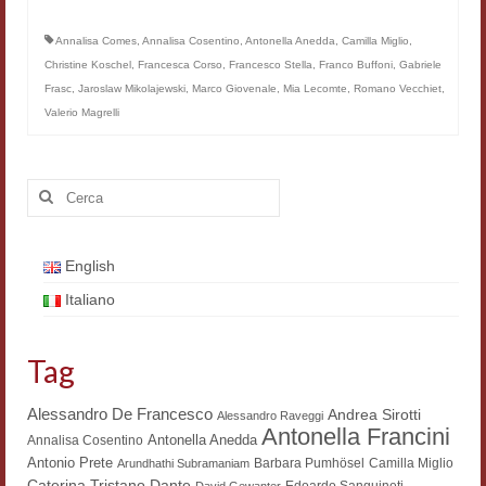
Annalisa Comes
,
Annalisa Cosentino
,
Antonella Anedda
,
Camilla Miglio
,
Christine Koschel
,
Francesca Corso
,
Francesco Stella
,
Franco Buffoni
,
Gabriele
Frasc
,
Jaroslaw Mikolajewski
,
Marco Giovenale
,
Mia Lecomte
,
Romano Vecchiet
,
Valerio Magrelli
Cerca:
English
Italiano
Tag
Alessandro De Francesco
Andrea Sirotti
Alessandro Raveggi
Antonella Francini
Antonella Anedda
Annalisa Cosentino
Antonio Prete
Barbara Pumhösel
Camilla Miglio
Arundhathi Subramaniam
Dante
Caterina Tristano
Edoardo Sanguineti
David Gewanter