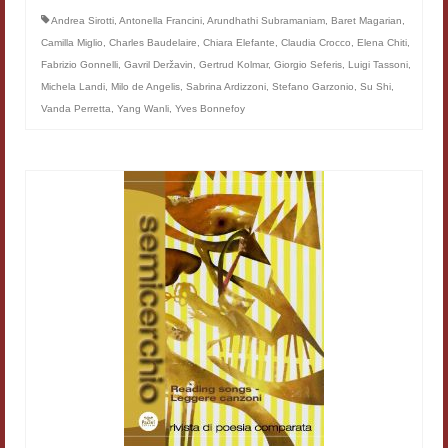
Filologia digitale
Andrea Sirotti
,
Antonella Francini
,
Arundhathi Subramaniam
,
Baret Magarian
,
Camilla Miglio
,
Charles Baudelaire
,
Chiara Elefante
,
Claudia Crocco
,
Elena Chiti
,
Lexicon
Fabrizio Gonnelli
,
Gavril Deržavin
,
Gertrud Kolmar
,
Giorgio Seferis
,
Luigi Tassoni
,
Michela Landi
,
Milo de Angelis
,
Sabrina Ardizzoni
,
Stefano Garzonio
,
Su Shi
,
ALIM
Vanda Perretta
,
Yang Wanli
,
Yves Bonnefoy
Corpus Rhythmorum Musicum
Lo studium aretino del ‘200
DIGIMED
Eurasian Latin Archive
Rammses
LEAD
Didattica
Master INFOTEXT