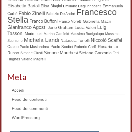
Elisabetta Bartoli
Elisa Biagini
Emmanuela
Emiliano Degl’Innocenti
Francesco
Fabio Zinelli
Carbé
Fabrizio De André
Stella
Franco Buffoni
Gabriella Macrì
Franco Moretti
Gianfranco Agosti
Luigi
Lucia Valori
Jorie Graham
Tassoni
Mario Luzi
Martha Canfield
Massimo Bacigalupo
Massimo
Michela Landi
Niccolò Scaffai
Natascia Tonelli
Scorsone
Rosaria Lo
Orazio
Paolo Scotini
Paolo Mastandrea
Roberto Carifi
Simone Marchesi
Russo
Stefano Garzonio
Simone Giusti
Ted
Hughes
Valerio Magrelli
Meta
Accedi
Feed dei contenuti
Feed dei commenti
WordPress.org