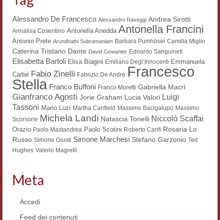
Contatti e indirizzi
Alessandro De Francesco
Andrea Sirotti
Alessandro Raveggi
Antonella Francini
Antonella Anedda
Annalisa Cosentino
Progetti
Antonio Prete
Barbara Pumhösel
Camilla Miglio
Arundhathi Subramaniam
Dante
Caterina Tristano
Edoardo Sanguineti
David Gewanter
Biblioteca
Elisabetta Bartoli
Elisa Biagini
Emmanuela
Emiliano Degl’Innocenti
Francesco
Fabio Zinelli
News
Carbé
Fabrizio De André
Stella
Franco Buffoni
Gabriella Macrì
Franco Moretti
Tutte le news
Gianfranco Agosti
Luigi
Lucia Valori
Jorie Graham
Tassoni
Mario Luzi
Martha Canfield
Massimo Bacigalupo
Massimo
News Semicerchio
Michela Landi
Niccolò Scaffai
Natascia Tonelli
Scorsone
Rosaria Lo
Orazio
Paolo Scotini
Paolo Mastandrea
Roberto Carifi
Convegni e seminari
Simone Marchesi
Russo
Stefano Garzonio
Simone Giusti
Ted
Hughes
Valerio Magrelli
Eventi
Digital Humanities
Meta
Accedi
Feed dei contenuti