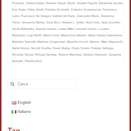
Pozzana
,
Cristina Alziati
,
Daniele Claudi
,
Dante
,
Davide Papotti
,
Elisabetta Santini
,
Materiali
Eva Taylor
,
Fabio Zinelli
,
Fabrizio De André
,
Federico Scaramuccia
,
Francesca
Latini
,
Francesco De Gregori
,
Gabriel del Sarto
,
Giancarlo Alfano
,
Giovanna
Semicerchio
Frene
,
Giovanna Marmo
,
Guia Boni
,
Helaine L. Smith
,
Henri Cole
,
Ilaria Zucchini
,
Jacob Blakesley
,
Jolanda Insana
,
Larisa Miller
,
Leonard Cohen
,
Luciano
Presentazione
Mazziotta
,
Luigi Marfè
,
Marco Corsi
,
Maria Anna Mariani
,
Maria Grazia Calandrone
,
Massimo Sannelli
,
Matthew Cooperman
,
Maurizio Cucchi
,
Meena
,
Milan Nàpravnìk
,
Numeri
Nahid Norozi
,
Niccolò Scaffai
,
Paolo Divizia
,
Paolo Scotini
,
Patrizia Valduga
,
Indice 1986-2008
Riccardo Donati
,
Richard Deming
,
Simone Marchesi
,
Stefano Garzonio
,
Susanna
Barsella
,
Timothy Basi
Sezioni bibliografiche
Saggi e testi online
Cerca:
Poesia inglese postcoloniale
English
Comitato scientifico
Italiano
Norme etiche e redazionali
Dépliant e cedola acquisti
Tag