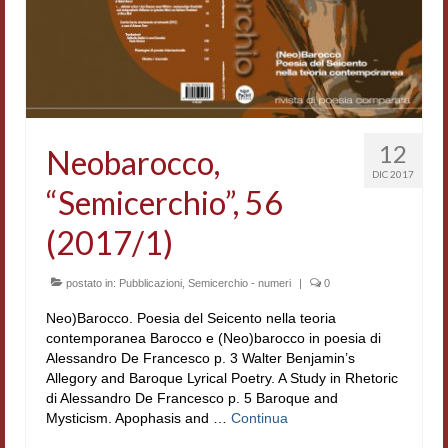
Accordi di cooperazione
Ricerca
Cultura coreana
Koreanische Literatur und Kultur
12
Neobarocco,
DIC 2017
Hagiographica Coreana
“Semicerchio”, 56
Cultura medioevale
(2017/1)
Scrittori Latini dell’Europa Medievale
postato in:
Pubblicazioni
,
Semicerchio - numeri
|
0
Corpus Rhythmorum Musicum
Neo)Barocco. Poesia del Seicento nella teoria
contemporanea Barocco e (Neo)barocco in poesia di
Epistolografia
Alessandro De Francesco p. 3 Walter Benjamin’s
Allegory and Baroque Lyrical Poetry. A Study in Rhetoric
Comparatistica
di Alessandro De Francesco p. 5 Baroque and
Mysticism. Apophasis and …
Continua
Semicerchio