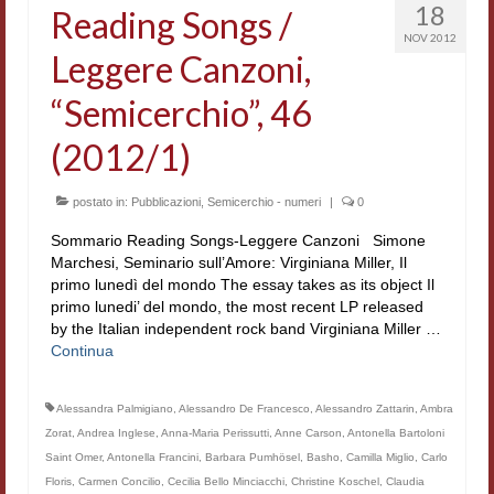
18
Reading Songs /
Workshop DH
NOV 2012
Leggere Canzoni,
Summer School DH
“Semicerchio”, 46
ERASMUS/DEMM
(2012/1)
Storia e forme della canzone
postato in:
Pubblicazioni
,
Semicerchio - numeri
|
0
Pubblicazioni
Sommario Reading Songs-Leggere Canzoni Simone
Hagiographica Coreana
Marchesi, Seminario sull’Amore: Virginiana Miller, Il
primo lunedì del mondo The essay takes as its object Il
Koreanische Literatur und Kultur
primo lunedi’ del mondo, the most recent LP released
by the Italian independent rock band Virginiana Miller …
Scrittori latini dell’Europa medioevale
Continua
Testi Mediolatini
Alessandra Palmigiano
,
Alessandro De Francesco
,
Alessandro Zattarin
,
Ambra
Altri volumi
Zorat
,
Andrea Inglese
,
Anna-Maria Perissutti
,
Anne Carson
,
Antonella Bartoloni
Saint Omer
,
Antonella Francini
,
Barbara Pumhösel
,
Basho
,
Camilla Miglio
,
Carlo
Atti di convegno
Floris
,
Carmen Concilio
,
Cecilia Bello Minciacchi
,
Christine Koschel
,
Claudia