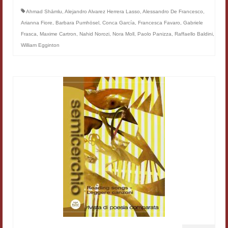
Filologia digitale
Ahmad Shāmlu
,
Alejandro Alvarez Herrera Lasso
,
Alessandro De Francesco
,
Arianna Fiore
,
Barbara Pumhösel
,
Conca García
,
Francesca Favaro
,
Gabriele
Lexicon
Frasca
,
Maxime Cartron
,
Nahid Norozi
,
Nora Moll
,
Paolo Panizza
,
Raffaello Baldini
,
William Egginton
ALIM
Corpus Rhythmorum Musicum
Lo studium aretino del ‘200
DIGIMED
Eurasian Latin Archive
Rammses
LEAD
Didattica
Master INFOTEXT