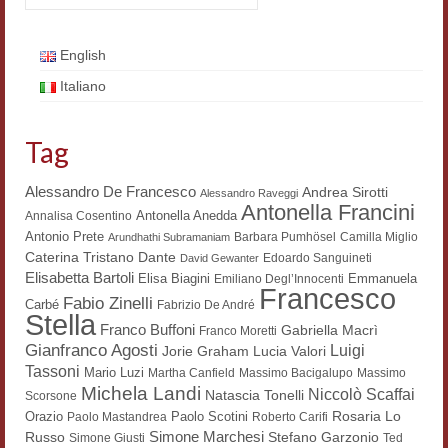
Workshop DH
English
Summer School DH
Italiano
ERASMUS/DEMM
Tag
Storia e forme della canzone
Pubblicazioni
Alessandro De Francesco
Andrea Sirotti
Alessandro Raveggi
Antonella Francini
Antonella Anedda
Annalisa Cosentino
Hagiographica Coreana
Antonio Prete
Barbara Pumhösel
Camilla Miglio
Arundhathi Subramaniam
Dante
Caterina Tristano
Edoardo Sanguineti
David Gewanter
Koreanische Literatur und Kultur
Elisabetta Bartoli
Elisa Biagini
Emmanuela
Emiliano Degl’Innocenti
Francesco
Fabio Zinelli
Carbé
Fabrizio De André
Scrittori latini dell’Europa medioevale
Stella
Franco Buffoni
Gabriella Macrì
Franco Moretti
Gianfranco Agosti
Testi Mediolatini
Luigi
Lucia Valori
Jorie Graham
Tassoni
Mario Luzi
Martha Canfield
Massimo Bacigalupo
Massimo
Michela Landi
Altri volumi
Niccolò Scaffai
Natascia Tonelli
Scorsone
Rosaria Lo
Orazio
Paolo Scotini
Paolo Mastandrea
Roberto Carifi
Atti di convegno
Simone Marchesi
Russo
Stefano Garzonio
Simone Giusti
Ted