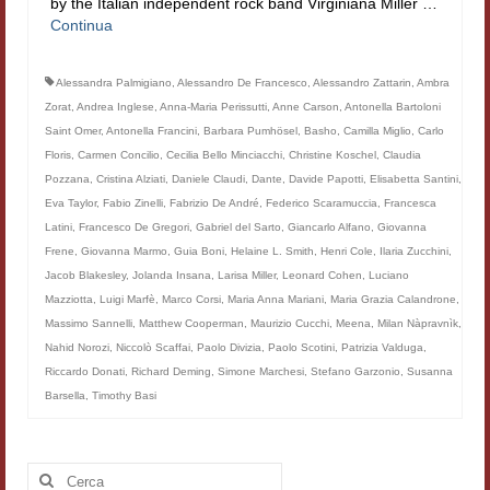
by the Italian independent rock band Virginiana Miller …
Filologia digitale
Continua
Lexicon
Alessandra Palmigiano
,
Alessandro De Francesco
,
Alessandro Zattarin
,
Ambra
Zorat
,
Andrea Inglese
,
Anna-Maria Perissutti
,
Anne Carson
,
Antonella Bartoloni
ALIM
Saint Omer
,
Antonella Francini
,
Barbara Pumhösel
,
Basho
,
Camilla Miglio
,
Carlo
Corpus Rhythmorum Musicum
Floris
,
Carmen Concilio
,
Cecilia Bello Minciacchi
,
Christine Koschel
,
Claudia
Pozzana
,
Cristina Alziati
,
Daniele Claudi
,
Dante
,
Davide Papotti
,
Elisabetta Santini
,
Lo studium aretino del ‘200
Eva Taylor
,
Fabio Zinelli
,
Fabrizio De André
,
Federico Scaramuccia
,
Francesca
Latini
,
Francesco De Gregori
,
Gabriel del Sarto
,
Giancarlo Alfano
,
Giovanna
DIGIMED
Frene
,
Giovanna Marmo
,
Guia Boni
,
Helaine L. Smith
,
Henri Cole
,
Ilaria Zucchini
,
Jacob Blakesley
,
Jolanda Insana
,
Larisa Miller
,
Leonard Cohen
,
Luciano
Eurasian Latin Archive
Mazziotta
,
Luigi Marfè
,
Marco Corsi
,
Maria Anna Mariani
,
Maria Grazia Calandrone
,
Massimo Sannelli
,
Matthew Cooperman
,
Maurizio Cucchi
,
Meena
,
Milan Nàpravnìk
,
Rammses
Nahid Norozi
,
Niccolò Scaffai
,
Paolo Divizia
,
Paolo Scotini
,
Patrizia Valduga
,
Riccardo Donati
,
Richard Deming
,
Simone Marchesi
,
Stefano Garzonio
,
Susanna
LEAD
Barsella
,
Timothy Basi
Didattica
Master INFOTEXT
Cerca: