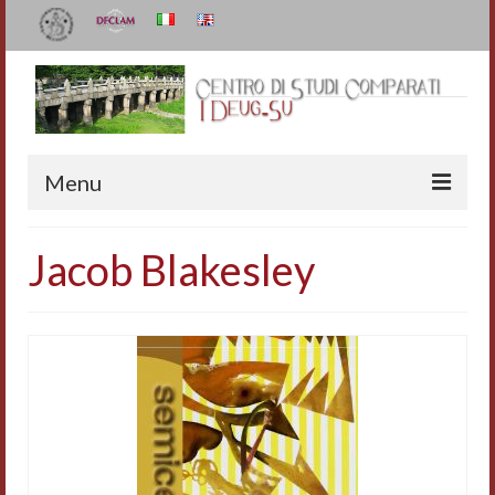
Menu
Il Centro
Jacob Blakesley
Organizzazione e contatti
Staff
I Deug-Su
Statuto
Relazioni sulle attività