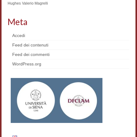
Hughes
Valerio Magrelli
Materiali
Meta
Semicerchio
Presentazione
Accedi
Feed dei contenuti
Numeri
Feed dei commenti
Indice 1986-2008
WordPress.org
Sezioni bibliografiche
Saggi e testi online
Poesia inglese postcoloniale
Comitato scientifico
Norme etiche e redazionali
Dépliant e cedola acquisti