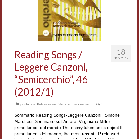
Accordi di cooperazione
Ricerca
Cultura coreana
Koreanische Literatur und Kultur
18
Reading Songs /
Hagiographica Coreana
NOV 2012
Leggere Canzoni,
Cultura medioevale
“Semicerchio”, 46
Scrittori Latini dell’Europa Medievale
(2012/1)
Corpus Rhythmorum Musicum
postato in:
Pubblicazioni
,
Semicerchio - numeri
|
0
Epistolografia
Sommario Reading Songs-Leggere Canzoni Simone
Comparatistica
Marchesi, Seminario sull’Amore: Virginiana Miller, Il
primo lunedì del mondo The essay takes as its object Il
Semicerchio
primo lunedi’ del mondo, the most recent LP released