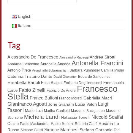
Workshop DH
English
Summer School DH
Italiano
ERASMUS/DEMM
Tag
Storia e forme della canzone
Pubblicazioni
Alessandro De Francesco
Andrea Sirotti
Alessandro Raveggi
Antonella Francini
Antonella Anedda
Annalisa Cosentino
Hagiographica Coreana
Antonio Prete
Barbara Pumhösel
Camilla Miglio
Arundhathi Subramaniam
Dante
Caterina Tristano
Edoardo Sanguineti
David Gewanter
Koreanische Literatur und Kultur
Elisabetta Bartoli
Elisa Biagini
Emmanuela
Emiliano Degl’Innocenti
Francesco
Fabio Zinelli
Carbé
Fabrizio De André
Scrittori latini dell’Europa medioevale
Stella
Franco Buffoni
Gabriella Macrì
Franco Moretti
Gianfranco Agosti
Testi Mediolatini
Luigi
Lucia Valori
Jorie Graham
Tassoni
Mario Luzi
Martha Canfield
Massimo Bacigalupo
Massimo
Michela Landi
Altri volumi
Niccolò Scaffai
Natascia Tonelli
Scorsone
Rosaria Lo
Orazio
Paolo Scotini
Paolo Mastandrea
Roberto Carifi
Atti di convegno
Simone Marchesi
Russo
Stefano Garzonio
Simone Giusti
Ted