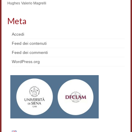
Hughes
Valerio Magrelli
Materiali
Meta
Semicerchio
Presentazione
Accedi
Feed dei contenuti
Numeri
Feed dei commenti
Indice 1986-2008
WordPress.org
Sezioni bibliografiche
Saggi e testi online
Poesia inglese postcoloniale
Comitato scientifico
Norme etiche e redazionali
Dépliant e cedola acquisti