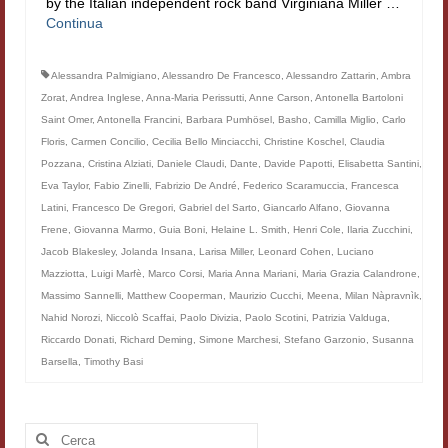
by the Italian independent rock band Virginiana Miller …
Filologia digitale
Continua
Lexicon
Alessandra Palmigiano
,
Alessandro De Francesco
,
Alessandro Zattarin
,
Ambra
Zorat
,
Andrea Inglese
,
Anna-Maria Perissutti
,
Anne Carson
,
Antonella Bartoloni
ALIM
Saint Omer
,
Antonella Francini
,
Barbara Pumhösel
,
Basho
,
Camilla Miglio
,
Carlo
Corpus Rhythmorum Musicum
Floris
,
Carmen Concilio
,
Cecilia Bello Minciacchi
,
Christine Koschel
,
Claudia
Pozzana
,
Cristina Alziati
,
Daniele Claudi
,
Dante
,
Davide Papotti
,
Elisabetta Santini
,
Lo studium aretino del ‘200
Eva Taylor
,
Fabio Zinelli
,
Fabrizio De André
,
Federico Scaramuccia
,
Francesca
Latini
,
Francesco De Gregori
,
Gabriel del Sarto
,
Giancarlo Alfano
,
Giovanna
DIGIMED
Frene
,
Giovanna Marmo
,
Guia Boni
,
Helaine L. Smith
,
Henri Cole
,
Ilaria Zucchini
,
Jacob Blakesley
,
Jolanda Insana
,
Larisa Miller
,
Leonard Cohen
,
Luciano
Eurasian Latin Archive
Mazziotta
,
Luigi Marfè
,
Marco Corsi
,
Maria Anna Mariani
,
Maria Grazia Calandrone
,
Massimo Sannelli
,
Matthew Cooperman
,
Maurizio Cucchi
,
Meena
,
Milan Nàpravnìk
,
Rammses
Nahid Norozi
,
Niccolò Scaffai
,
Paolo Divizia
,
Paolo Scotini
,
Patrizia Valduga
,
Riccardo Donati
,
Richard Deming
,
Simone Marchesi
,
Stefano Garzonio
,
Susanna
LEAD
Barsella
,
Timothy Basi
Didattica
Master INFOTEXT
Cerca: