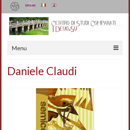
Menu
Il Centro
Daniele Claudi
Organizzazione e contatti
Staff
I Deug-Su
Statuto
Relazioni sulle attività