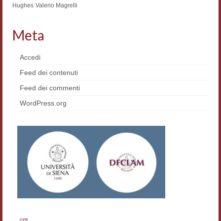
Hughes
Valerio Magrelli
Materiali
Meta
Semicerchio
Presentazione
Accedi
Feed dei contenuti
Numeri
Feed dei commenti
Indice 1986-2008
WordPress.org
Sezioni bibliografiche
Saggi e testi online
Poesia inglese postcoloniale
Comitato scientifico
Norme etiche e redazionali
Dépliant e cedola acquisti