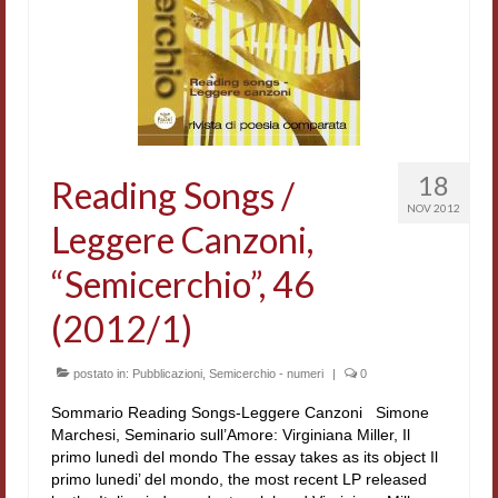
Accordi di cooperazione
Ricerca
Cultura coreana
Koreanische Literatur und Kultur
18
Reading Songs /
Hagiographica Coreana
NOV 2012
Leggere Canzoni,
Cultura medioevale
“Semicerchio”, 46
Scrittori Latini dell’Europa Medievale
(2012/1)
Corpus Rhythmorum Musicum
postato in:
Pubblicazioni
,
Semicerchio - numeri
|
0
Epistolografia
Sommario Reading Songs-Leggere Canzoni Simone
Comparatistica
Marchesi, Seminario sull’Amore: Virginiana Miller, Il
primo lunedì del mondo The essay takes as its object Il
Semicerchio
primo lunedi’ del mondo, the most recent LP released