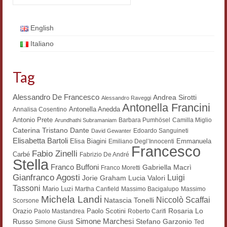
Workshop DH
English
Summer School DH
Italiano
ERASMUS/DEMM
Tag
Storia e forme della canzone
Pubblicazioni
Alessandro De Francesco
Andrea Sirotti
Alessandro Raveggi
Antonella Francini
Antonella Anedda
Annalisa Cosentino
Hagiographica Coreana
Antonio Prete
Barbara Pumhösel
Camilla Miglio
Arundhathi Subramaniam
Dante
Caterina Tristano
Edoardo Sanguineti
David Gewanter
Koreanische Literatur und Kultur
Elisabetta Bartoli
Elisa Biagini
Emmanuela
Emiliano Degl’Innocenti
Francesco
Fabio Zinelli
Carbé
Fabrizio De André
Scrittori latini dell’Europa medioevale
Stella
Franco Buffoni
Gabriella Macrì
Franco Moretti
Gianfranco Agosti
Testi Mediolatini
Luigi
Lucia Valori
Jorie Graham
Tassoni
Mario Luzi
Martha Canfield
Massimo Bacigalupo
Massimo
Michela Landi
Altri volumi
Niccolò Scaffai
Natascia Tonelli
Scorsone
Rosaria Lo
Orazio
Paolo Scotini
Paolo Mastandrea
Roberto Carifi
Atti di convegno
Simone Marchesi
Russo
Stefano Garzonio
Simone Giusti
Ted