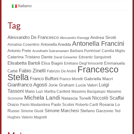
Italiano
Workshop DH
Summer School DH
Tag
ERASMUS/DEMM
Alessandro De Francesco
Andrea Sirotti
Alessandro Raveggi
Antonella Francini
Storia e forme della canzone
Antonella Anedda
Annalisa Cosentino
Antonio Prete
Barbara Pumhösel
Camilla Miglio
Arundhathi Subramaniam
Pubblicazioni
Dante
Caterina Tristano
Edoardo Sanguineti
David Gewanter
Elisabetta Bartoli
Elisa Biagini
Emmanuela
Emiliano Degl’Innocenti
Francesco
Hagiographica Coreana
Fabio Zinelli
Carbé
Fabrizio De André
Stella
Franco Buffoni
Gabriella Macrì
Franco Moretti
Koreanische Literatur und Kultur
Gianfranco Agosti
Luigi
Lucia Valori
Jorie Graham
Tassoni
Mario Luzi
Martha Canfield
Massimo Bacigalupo
Massimo
Scrittori latini dell’Europa medioevale
Michela Landi
Niccolò Scaffai
Natascia Tonelli
Scorsone
Rosaria Lo
Orazio
Testi Mediolatini
Paolo Scotini
Paolo Mastandrea
Roberto Carifi
Simone Marchesi
Russo
Stefano Garzonio
Simone Giusti
Ted
Altri volumi
Hughes
Valerio Magrelli
Atti di convegno