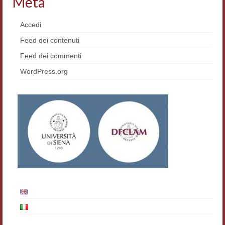
Meta
Materiali
Accedi
Semicerchio
Feed dei contenuti
Presentazione
Feed dei commenti
WordPress.org
Numeri
Indice 1986-2008
Sezioni bibliografiche
Saggi e testi online
Poesia inglese postcoloniale
Comitato scientifico
Norme etiche e redazionali
Dépliant e cedola acquisti