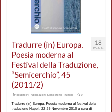
Accordi di cooperazione
Ricerca
Cultura coreana
Koreanische Literatur und Kultur
18
Tradurre (in) Europa.
Hagiographica Coreana
DIC 2011
Poesia moderna al
Cultura medioevale
Festival della Traduzione,
Scrittori Latini dell’Europa Medievale
“Semicerchio”, 45
Corpus Rhythmorum Musicum
(2011/2)
Epistolografia
postato in:
Pubblicazioni
,
Semicerchio - numeri
|
0
Comparatistica
Tradurre (in) Europa. Poesia moderna al festival della
Semicerchio
traduzione Napoli, 22-29 Novembre 2010 a cura di