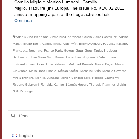
Camilla Miglio e Monica Lumachi Camilla
Filologia digitale
Miglio, Tradurre (in) Europa The Issue No. XLV, 02/2011
aims at mapping a part of the huge activities held …
Lexicon
Continua
ALIM
Adonis
,
Ana Blandiana
,
Antjie Krog
,
Antonella Cassia
,
Attilio Castellucci
,
Ausias
Corpus Rhythmorum Musicum
March
,
Bruno Berni
,
Camilla Miglio
,
Cigerxwîn
,
Emily Dickinson
,
Federico Italiano
,
Francesca Terrenato
,
Franco Paris
,
George Guţu
,
Grete Tartler
,
Ingeborg
Lo studium aretino del ‘200
Bachmann
,
José María Micó
,
Kirmen Uribe
,
Laia Noguera i Clofent
,
Lara
Fortunato
,
Lino Braxe
,
Luisa Valmarin
,
Mahmud Darwish
,
Marcel Beyer
,
Marco
DIGIMED
Giovenale
,
Maria Rosa Piranio
,
Márton Kalász
,
Michalis Pierìs
,
Michele Sovente
,
Mirela Ivanova
,
Monica Lumachi
,
Morten Søndergaard
,
Roberto Galavermi
,
Eurasian Latin Archive
Roberto Galaverni
,
Ronelda Kamfer
,
Şêxmûs Hesen
,
Theresia Prammer
,
Ursicin
G.G. Derungs
Rammses
LEAD
Cerca:
Didattica
Master INFOTEXT
English