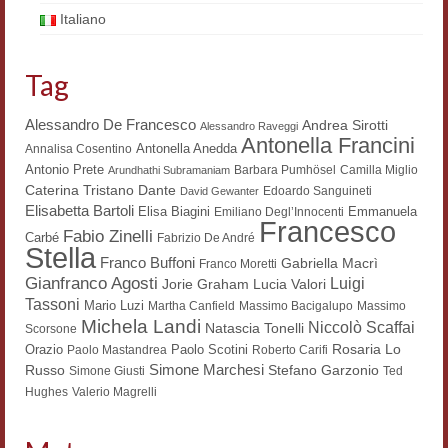
Italiano
Workshop DH
Summer School DH
Tag
ERASMUS/DEMM
Alessandro De Francesco
Andrea Sirotti
Alessandro Raveggi
Antonella Francini
Storia e forme della canzone
Antonella Anedda
Annalisa Cosentino
Antonio Prete
Barbara Pumhösel
Camilla Miglio
Arundhathi Subramaniam
Pubblicazioni
Dante
Caterina Tristano
Edoardo Sanguineti
David Gewanter
Elisabetta Bartoli
Elisa Biagini
Emmanuela
Emiliano Degl’Innocenti
Francesco
Hagiographica Coreana
Fabio Zinelli
Carbé
Fabrizio De André
Stella
Franco Buffoni
Gabriella Macrì
Franco Moretti
Koreanische Literatur und Kultur
Gianfranco Agosti
Luigi
Lucia Valori
Jorie Graham
Tassoni
Mario Luzi
Martha Canfield
Massimo Bacigalupo
Massimo
Scrittori latini dell’Europa medioevale
Michela Landi
Niccolò Scaffai
Natascia Tonelli
Scorsone
Rosaria Lo
Orazio
Testi Mediolatini
Paolo Scotini
Paolo Mastandrea
Roberto Carifi
Simone Marchesi
Russo
Stefano Garzonio
Simone Giusti
Ted
Altri volumi
Hughes
Valerio Magrelli
Atti di convegno