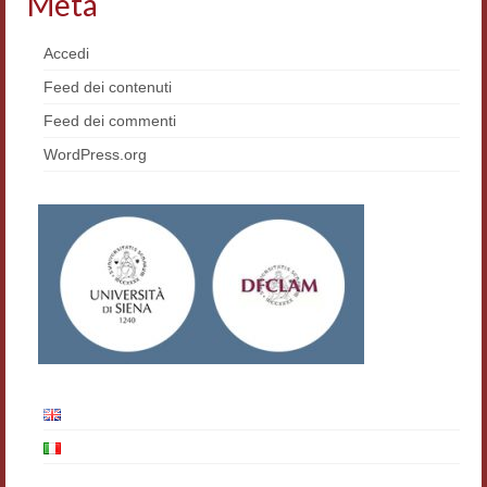
Meta
Materiali
Accedi
Semicerchio
Feed dei contenuti
Presentazione
Feed dei commenti
WordPress.org
Numeri
Indice 1986-2008
Sezioni bibliografiche
Saggi e testi online
Poesia inglese postcoloniale
Comitato scientifico
Norme etiche e redazionali
Dépliant e cedola acquisti