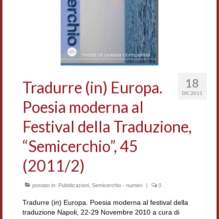
Accordi di cooperazione
Ricerca
Cultura coreana
Koreanische Literatur und Kultur
18
Tradurre (in) Europa.
Hagiographica Coreana
DIC 2011
Poesia moderna al
Cultura medioevale
Festival della Traduzione,
Scrittori Latini dell’Europa Medievale
“Semicerchio”, 45
Corpus Rhythmorum Musicum
(2011/2)
Epistolografia
postato in:
Pubblicazioni
,
Semicerchio - numeri
|
0
Comparatistica
Tradurre (in) Europa. Poesia moderna al festival della
Semicerchio
traduzione Napoli, 22-29 Novembre 2010 a cura di