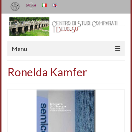
Menu
Il Centro
Ronelda Kamfer
Organizzazione e contatti
Staff
I Deug-Su
Statuto
Relazioni sulle attività