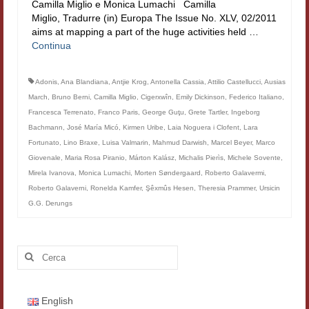
Camilla Miglio e Monica Lumachi Camilla
Filologia digitale
Miglio, Tradurre (in) Europa The Issue No. XLV, 02/2011
aims at mapping a part of the huge activities held …
Lexicon
Continua
ALIM
Adonis
,
Ana Blandiana
,
Antjie Krog
,
Antonella Cassia
,
Attilio Castellucci
,
Ausias
Corpus Rhythmorum Musicum
March
,
Bruno Berni
,
Camilla Miglio
,
Cigerxwîn
,
Emily Dickinson
,
Federico Italiano
,
Francesca Terrenato
,
Franco Paris
,
George Guţu
,
Grete Tartler
,
Ingeborg
Lo studium aretino del ‘200
Bachmann
,
José María Micó
,
Kirmen Uribe
,
Laia Noguera i Clofent
,
Lara
Fortunato
,
Lino Braxe
,
Luisa Valmarin
,
Mahmud Darwish
,
Marcel Beyer
,
Marco
DIGIMED
Giovenale
,
Maria Rosa Piranio
,
Márton Kalász
,
Michalis Pierìs
,
Michele Sovente
,
Mirela Ivanova
,
Monica Lumachi
,
Morten Søndergaard
,
Roberto Galavermi
,
Eurasian Latin Archive
Roberto Galaverni
,
Ronelda Kamfer
,
Şêxmûs Hesen
,
Theresia Prammer
,
Ursicin
G.G. Derungs
Rammses
LEAD
Cerca:
Didattica
Master INFOTEXT
English