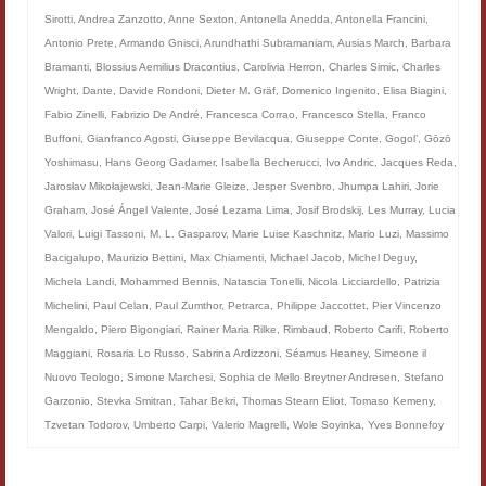
Filologia digitale
Sirotti
,
Andrea Zanzotto
,
Anne Sexton
,
Antonella Anedda
,
Antonella Francini
,
Antonio Prete
,
Armando Gnisci
,
Arundhathi Subramaniam
,
Ausias March
,
Barbara
Lexicon
Bramanti
,
Blossius Aemilius Dracontius
,
Carolivia Herron
,
Charles Simic
,
Charles
Wright
,
Dante
,
Davide Rondoni
,
Dieter M. Gräf
,
Domenico Ingenito
,
Elisa Biagini
,
ALIM
Fabio Zinelli
,
Fabrizio De André
,
Francesca Corrao
,
Francesco Stella
,
Franco
Buffoni
,
Gianfranco Agosti
,
Giuseppe Bevilacqua
,
Giuseppe Conte
,
Gogol’
,
Gōzō
Corpus Rhythmorum Musicum
Yoshimasu
,
Hans Georg Gadamer
,
Isabella Becherucci
,
Ivo Andric
,
Jacques Reda
,
Jarosłav Mikołajewski
,
Jean-Marie Gleize
,
Jesper Svenbro
,
Jhumpa Lahiri
,
Jorie
Lo studium aretino del ‘200
Graham
,
José Ángel Valente
,
José Lezama Lima
,
Josif Brodskij
,
Les Murray
,
Lucia
Valori
,
Luigi Tassoni
,
M. L. Gasparov
,
Marie Luise Kaschnitz
,
Mario Luzi
,
Massimo
DIGIMED
Bacigalupo
,
Maurizio Bettini
,
Max Chiamenti
,
Michael Jacob
,
Michel Deguy
,
Michela Landi
,
Mohammed Bennis
,
Natascia Tonelli
,
Nicola Licciardello
,
Patrizia
Eurasian Latin Archive
Michelini
,
Paul Celan
,
Paul Zumthor
,
Petrarca
,
Philippe Jaccottet
,
Pier Vincenzo
Rammses
Mengaldo
,
Piero Bigongiari
,
Rainer Maria Rilke
,
Rimbaud
,
Roberto Carifi
,
Roberto
Maggiani
,
Rosaria Lo Russo
,
Sabrina Ardizzoni
,
Séamus Heaney
,
Simeone il
LEAD
Nuovo Teologo
,
Simone Marchesi
,
Sophia de Mello Breytner Andresen
,
Stefano
Garzonio
,
Stevka Smitran
,
Tahar Bekri
,
Thomas Stearn Eliot
,
Tomaso Kemeny
,
Didattica
Tzvetan Todorov
,
Umberto Carpi
,
Valerio Magrelli
,
Wole Soyinka
,
Yves Bonnefoy
Master INFOTEXT