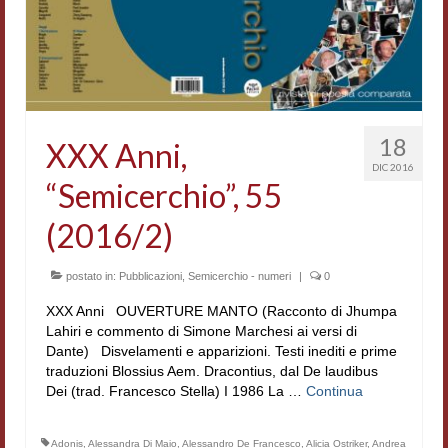
Accordi di cooperazione
Ricerca
Cultura coreana
Koreanische Literatur und Kultur
18
XXX Anni,
DIC 2016
Hagiographica Coreana
“Semicerchio”, 55
Cultura medioevale
(2016/2)
Scrittori Latini dell’Europa Medievale
postato in:
Pubblicazioni
,
Semicerchio - numeri
|
0
Corpus Rhythmorum Musicum
XXX Anni OUVERTURE MANTO (Racconto di Jhumpa
Lahiri e commento di Simone Marchesi ai versi di
Epistolografia
Dante) Disvelamenti e apparizioni. Testi inediti e prime
traduzioni Blossius Aem. Dracontius, dal De laudibus
Comparatistica
Dei (trad. Francesco Stella) I 1986 La …
Continua
Semicerchio
Adonis
,
Alessandra Di Maio
,
Alessandro De Francesco
,
Alicia Ostriker
,
Andrea