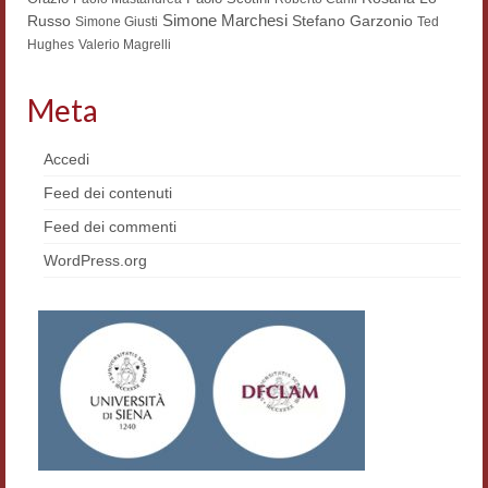
Simone Marchesi
Russo
Stefano Garzonio
Simone Giusti
Ted
Materiali
Hughes
Valerio Magrelli
Semicerchio
Meta
Presentazione
Accedi
Numeri
Feed dei contenuti
Indice 1986-2008
Feed dei commenti
Sezioni bibliografiche
WordPress.org
Saggi e testi online
Poesia inglese postcoloniale
Comitato scientifico
Norme etiche e redazionali
Dépliant e cedola acquisti