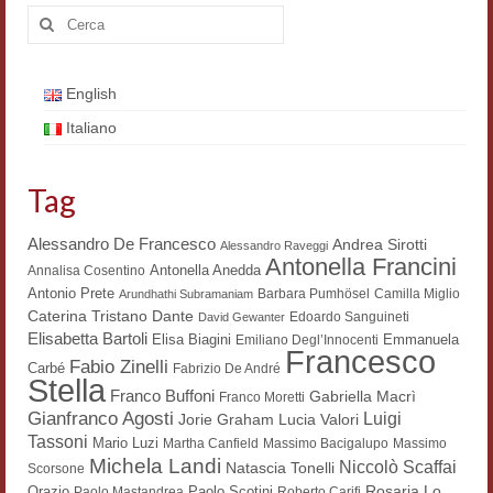
Cerca:
Workshop DH
Summer School DH
English
ERASMUS/DEMM
Italiano
Storia e forme della canzone
Tag
Pubblicazioni
Alessandro De Francesco
Andrea Sirotti
Alessandro Raveggi
Hagiographica Coreana
Antonella Francini
Antonella Anedda
Annalisa Cosentino
Antonio Prete
Koreanische Literatur und Kultur
Barbara Pumhösel
Camilla Miglio
Arundhathi Subramaniam
Dante
Caterina Tristano
Edoardo Sanguineti
David Gewanter
Elisabetta Bartoli
Scrittori latini dell’Europa medioevale
Elisa Biagini
Emmanuela
Emiliano Degl’Innocenti
Francesco
Fabio Zinelli
Carbé
Fabrizio De André
Stella
Testi Mediolatini
Franco Buffoni
Gabriella Macrì
Franco Moretti
Gianfranco Agosti
Luigi
Lucia Valori
Jorie Graham
Altri volumi
Tassoni
Mario Luzi
Martha Canfield
Massimo Bacigalupo
Massimo
Michela Landi
Niccolò Scaffai
Natascia Tonelli
Scorsone
Atti di convegno
Rosaria Lo
Orazio
Paolo Scotini
Paolo Mastandrea
Roberto Carifi