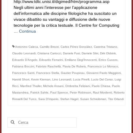
http://www.tdtc.unisi.it/digimed/htm/programma.asp
Filologia digitale
Negli ultimi anni l’interesse per l’applicazione
dell’informatica alle discipine filologiche ha suscitato un
Lexicon
vivace dibattito su vantaggi e diffusione delle nuove
tecnologie per la critica testuale. Il Centre for Computing
ALIM
…
Continua
Corpus Rhythmorum Musicum
Antonino Caleca
,
Camillo Brezzi
,
Carlos Péres Gonzàlez
,
Caterina Tristano
,
Claudio Leonardi
,
Cristiana Cartocci
,
Daniele Fusi
,
Daniele Silvi
,
Dirk Obbink
,
Lo studium aretino del ‘200
Edoardo D’Angelo
,
Edoardo Ferrarini
,
Emiliano Degl’Innocenti
,
Errico Cuozzo
,
DIGIMED
Fabiana Boccini
,
Fabrizio Raschellà
,
Flavia De Rubeis
,
Francesco Lo Monaco
,
Francesco Santi
,
Francesco Stella
,
Gautier Poupeau
,
Giovanni Paolo Maggioni
,
Eurasian Latin Archive
Harold Short
,
Kevin Kiernan
,
Lino Leonardi
,
Lucia Pinelli
,
Lucio Del Corso
,
Luigi
Ricci
,
Manfred Thaller
,
Michele Ansani
,
Ombretta Feliziani
,
Paolo Chiesa
,
Paolo
Rammses
Mastandrea
,
Patrick Sahle
,
Paul Spence
,
Peter Robinson
,
Raul Mordenti
,
Roberto
Rosselli Del Turco
,
Sara D'Imperio
,
Stefan Hagel
,
Susan Schreibman
,
Tito Orlandi
LEAD
Didattica
Cerca:
Master INFOTEXT