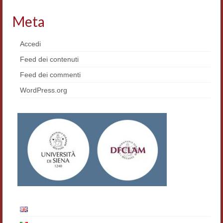
Materiali
Meta
Semicerchio
Accedi
Presentazione
Feed dei contenuti
Numeri
Feed dei commenti
WordPress.org
Indice 1986-2008
Sezioni bibliografiche
Saggi e testi online
Poesia inglese postcoloniale
Comitato scientifico
Norme etiche e redazionali
Dépliant e cedola acquisti