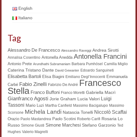
Workshop DH
English
Italiano
Summer School DH
ERASMUS/DEMM
Tag
Storia e forme della canzone
Alessandro De Francesco
Andrea Sirotti
Alessandro Raveggi
Antonella Francini
Pubblicazioni
Antonella Anedda
Annalisa Cosentino
Antonio Prete
Barbara Pumhösel
Camilla Miglio
Arundhathi Subramaniam
Hagiographica Coreana
Dante
Caterina Tristano
Edoardo Sanguineti
David Gewanter
Elisabetta Bartoli
Elisa Biagini
Emmanuela
Emiliano Degl’Innocenti
Francesco
Koreanische Literatur und Kultur
Fabio Zinelli
Carbé
Fabrizio De André
Stella
Franco Buffoni
Gabriella Macrì
Franco Moretti
Scrittori latini dell’Europa medioevale
Gianfranco Agosti
Luigi
Lucia Valori
Jorie Graham
Tassoni
Mario Luzi
Martha Canfield
Massimo Bacigalupo
Massimo
Testi Mediolatini
Michela Landi
Niccolò Scaffai
Natascia Tonelli
Scorsone
Rosaria Lo
Orazio
Paolo Scotini
Paolo Mastandrea
Roberto Carifi
Altri volumi
Simone Marchesi
Russo
Stefano Garzonio
Simone Giusti
Ted
Hughes
Valerio Magrelli
Atti di convegno