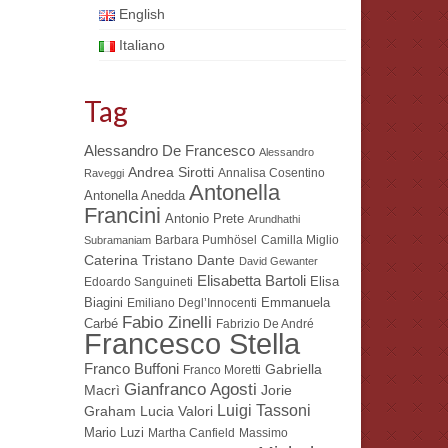
English
Italiano
Tag
Alessandro De Francesco
Alessandro
Andrea Sirotti
Annalisa Cosentino
Raveggi
Antonella
Antonella Anedda
Francini
Antonio Prete
Arundhathi
Barbara Pumhösel
Camilla Miglio
Subramaniam
Dante
Caterina Tristano
David Gewanter
Elisabetta Bartoli
Elisa
Edoardo Sanguineti
Biagini
Emmanuela
Emiliano Degl’Innocenti
Fabio Zinelli
Carbé
Fabrizio De André
Francesco Stella
Franco Buffoni
Gabriella
Franco Moretti
Gianfranco Agosti
Macrì
Jorie
Luigi Tassoni
Lucia Valori
Graham
Mario Luzi
Martha Canfield
Massimo