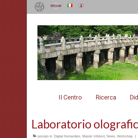
Il Centro
Ricerca
Did
Laboratorio olografi
postato in:
Digital Humanities
,
Master Infotext
,
News
,
Workshop
|