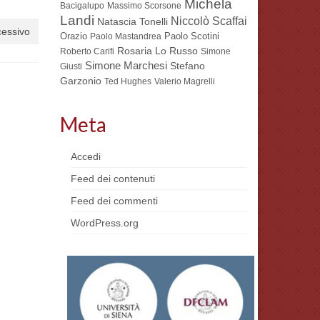
Michela
Bacigalupo
Massimo Scorsone
Landi
Niccolò Scaffai
Natascia Tonelli
cessivo
Orazio
Paolo Scotini
Paolo Mastandrea
Rosaria Lo Russo
Roberto Carifi
Simone
Simone Marchesi
Stefano
Giusti
Garzonio
Ted Hughes
Valerio Magrelli
Meta
Accedi
Feed dei contenuti
Feed dei commenti
WordPress.org