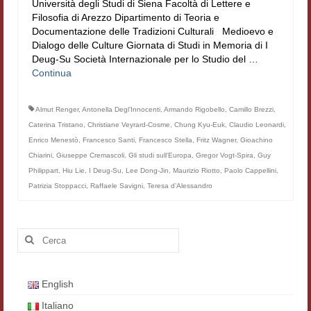
Università degli Studi di Siena Facoltà di Lettere e
Filologia digitale
Filosofia di Arezzo Dipartimento di Teoria e
Documentazione delle Tradizioni Culturali Medioevo e
Lexicon
Dialogo delle Culture Giornata di Studi in Memoria di I
Deug-Su Società Internazionale per lo Studio del …
ALIM
Continua
Corpus Rhythmorum Musicum
Almut Renger
,
Antonella Degl’Innocenti
,
Armando Rigobello
,
Camillo Brezzi
,
Caterina Tristano
,
Christiane Veyrard-Cosme
,
Chung Kyu-Euk
,
Claudio Leonardi
,
Lo studium aretino del ‘200
Enrico Menestò
,
Francesco Santi
,
Francesco Stella
,
Fritz Wagner
,
Gioachino
DIGIMED
Chiarini
,
Giuseppe Cremascoli
,
Gli studi sull‘Europa
,
Gregor Vogt-Spira
,
Guy
Philippart
,
Hiu Lie
,
I Deug-Su
,
Lee Dong-Jin
,
Maurizio Riotto
,
Paolo Cappellini
,
Eurasian Latin Archive
Patrizia Stoppacci
,
Raffaele Savigni
,
Teresa d’Alessandro
Rammses
Cerca:
LEAD
Didattica
English
Master INFOTEXT
Italiano