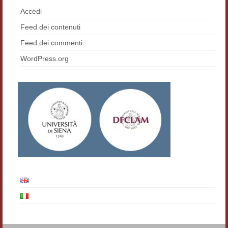
Accedi
Materiali
Feed dei contenuti
Semicerchio
Feed dei commenti
Presentazione
WordPress.org
Numeri
Indice 1986-2008
Sezioni bibliografiche
Saggi e testi online
Poesia inglese postcoloniale
Comitato scientifico
Norme etiche e redazionali
Dépliant e cedola acquisti