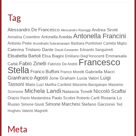
Workshop DH
Tag
Summer School DH
Alessandro De Francesco
Andrea Sirotti
Alessandro Raveggi
ERASMUS/DEMM
Antonella Francini
Antonella Anedda
Annalisa Cosentino
Antonio Prete
Barbara Pumhösel
Camilla Miglio
Storia e forme della canzone
Arundhathi Subramaniam
Dante
Caterina Tristano
Edoardo Sanguineti
David Gewanter
Elisabetta Bartoli
Elisa Biagini
Emmanuela
Pubblicazioni
Emiliano Degl’Innocenti
Francesco
Fabio Zinelli
Carbé
Fabrizio De André
Stella
Hagiographica Coreana
Franco Buffoni
Gabriella Macrì
Franco Moretti
Gianfranco Agosti
Luigi
Lucia Valori
Jorie Graham
Koreanische Literatur und Kultur
Tassoni
Mario Luzi
Martha Canfield
Massimo Bacigalupo
Massimo
Michela Landi
Niccolò Scaffai
Natascia Tonelli
Scorsone
Scrittori latini dell’Europa medioevale
Rosaria Lo
Orazio
Paolo Scotini
Paolo Mastandrea
Roberto Carifi
Simone Marchesi
Russo
Stefano Garzonio
Simone Giusti
Ted
Testi Mediolatini
Hughes
Valerio Magrelli
Altri volumi
Meta
Atti di convegno