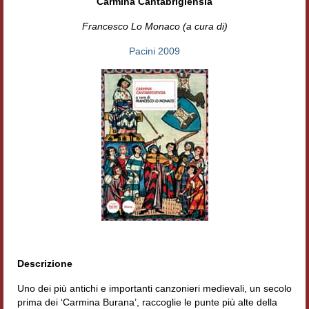
Carmina Cantabrigiensia
Accordi di cooperazione
Francesco Lo Monaco (a cura di)
Ricerca
Pacini 2009
Cultura coreana
Koreanische Literatur und Kultur
Hagiographica Coreana
Cultura medioevale
Scrittori Latini dell’Europa Medievale
Corpus Rhythmorum Musicum
Epistolografia
Descrizione
Comparatistica
Uno dei più antichi e importanti canzonieri medievali, un secolo
Semicerchio
prima dei ‘Carmina Burana’, raccoglie le punte più alte della