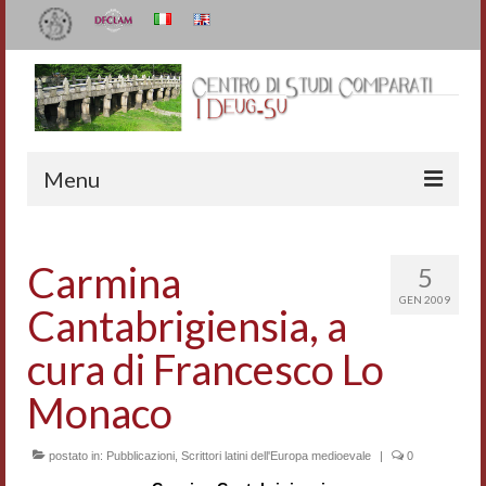
Menu
Il Centro
Carmina
5
Organizzazione e contatti
GEN 2009
Cantabrigiensia, a
Staff
cura di Francesco Lo
I Deug-Su
Monaco
Statuto
postato in:
Pubblicazioni
,
Scrittori latini dell'Europa medioevale
|
0
Relazioni sulle attività