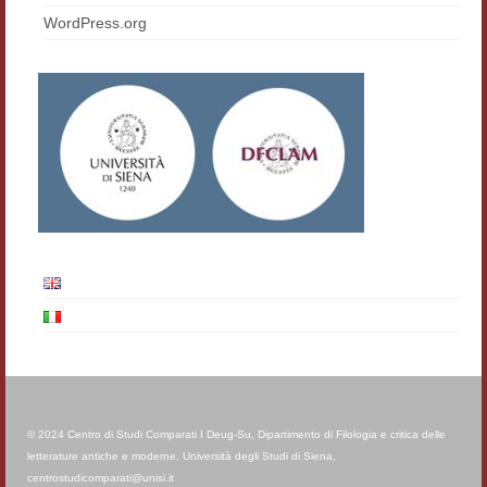
WordPress.org
Materiali
Semicerchio
Presentazione
Numeri
Indice 1986-2008
Sezioni bibliografiche
Saggi e testi online
Poesia inglese postcoloniale
Comitato scientifico
Norme etiche e redazionali
© 2024 Centro di Studi Comparati I Deug-Su, Dipartimento di Filologia e critica delle
letterature antiche e moderne, Università degli Studi di Siena,
Dépliant e cedola acquisti
centrostudicomparati@unisi.it