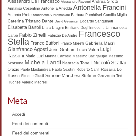
Alessandro De Francesco
Andrea Sirotti
Alessandro Raveggi
Antonella Francini
Workshop DH
Antonella Anedda
Annalisa Cosentino
Antonio Prete
Barbara Pumhösel
Camilla Miglio
Arundhathi Subramaniam
Summer School DH
Dante
Caterina Tristano
Edoardo Sanguineti
David Gewanter
Elisabetta Bartoli
Elisa Biagini
Emmanuela
Emiliano Degl’Innocenti
Francesco
ERASMUS/DEMM
Fabio Zinelli
Carbé
Fabrizio De André
Stella
Franco Buffoni
Gabriella Macrì
Franco Moretti
Storia e forme della canzone
Gianfranco Agosti
Luigi
Lucia Valori
Jorie Graham
Tassoni
Mario Luzi
Pubblicazioni
Martha Canfield
Massimo Bacigalupo
Massimo
Michela Landi
Niccolò Scaffai
Natascia Tonelli
Scorsone
Hagiographica Coreana
Rosaria Lo
Orazio
Paolo Scotini
Paolo Mastandrea
Roberto Carifi
Simone Marchesi
Russo
Stefano Garzonio
Simone Giusti
Ted
Koreanische Literatur und Kultur
Hughes
Valerio Magrelli
Scrittori latini dell’Europa medioevale
Meta
Testi Mediolatini
Accedi
Altri volumi
Feed dei contenuti
Atti di convegno
Feed dei commenti