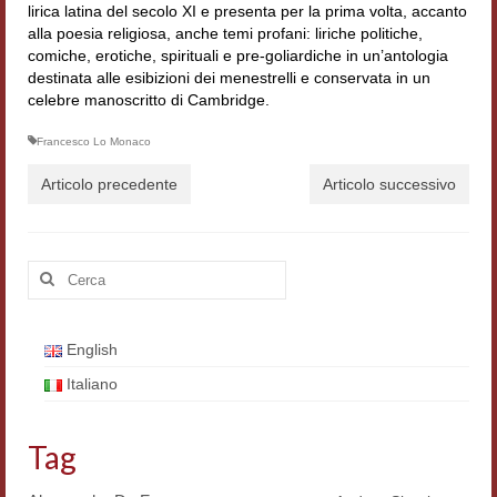
lirica latina del secolo XI e presenta per la prima volta, accanto
Filologia digitale
alla poesia religiosa, anche temi profani: liriche politiche,
comiche, erotiche, spirituali e pre-goliardiche in un’antologia
Lexicon
destinata alle esibizioni dei menestrelli e conservata in un
celebre manoscritto di Cambridge.
ALIM
Francesco Lo Monaco
Corpus Rhythmorum Musicum
Articolo precedente
Articolo successivo
Lo studium aretino del ‘200
DIGIMED
Cerca:
Eurasian Latin Archive
Rammses
English
Italiano
LEAD
Didattica
Tag
Master INFOTEXT