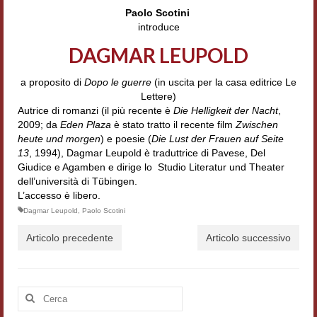
Accordi di cooperazione
Paolo Scotini
introduce
Ricerca
DAGMAR LEUPOLD
Cultura coreana
a proposito di
Dopo le guerre
(in uscita per la casa editrice Le
Lettere)
Koreanische Literatur und Kultur
Autrice di romanzi (il più recente è
Die Helligkeit der Nacht
,
2009; da
Eden Plaza
è stato tratto il recente film
Zwischen
Hagiographica Coreana
heute und morgen
) e poesie (
Die Lust der Frauen auf Seite
13
, 1994), Dagmar Leupold è traduttrice di Pavese, Del
Cultura medioevale
Giudice e Agamben e dirige lo Studio Literatur und Theater
dell’università di Tübingen.
Scrittori Latini dell’Europa Medievale
L’accesso è libero.
Dagmar Leupold
,
Paolo Scotini
Corpus Rhythmorum Musicum
Articolo precedente
Articolo successivo
Epistolografia
Comparatistica
Cerca:
Semicerchio