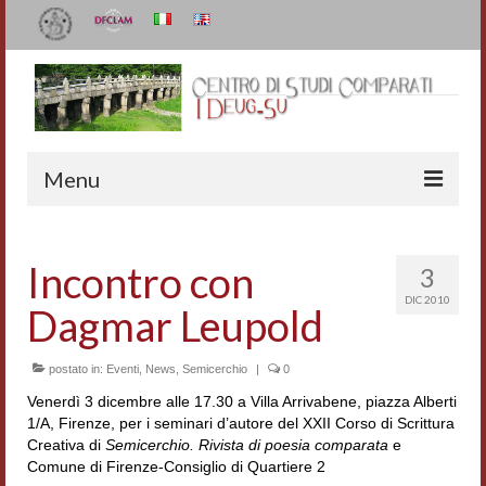
Menu
Il Centro
Incontro con
3
Organizzazione e contatti
DIC 2010
Dagmar Leupold
Staff
I Deug-Su
postato in:
Eventi
,
News
,
Semicerchio
|
0
Venerdì 3 dicembre alle 17.30 a Villa Arrivabene, piazza Alberti
Statuto
1/A, Firenze, per i seminari d’autore del XXII Corso di Scrittura
Creativa di
Semicerchio. Rivista di poesia comparata
e
Relazioni sulle attività
Comune di Firenze-Consiglio di Quartiere 2