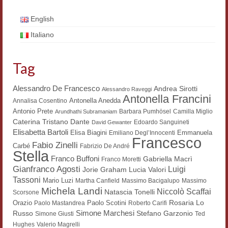
Filologia digitale
English
Lexicon
Italiano
ALIM
Tag
Corpus Rhythmorum Musicum
Alessandro De Francesco
Andrea Sirotti
Alessandro Raveggi
Lo studium aretino del ‘200
Antonella Francini
Antonella Anedda
Annalisa Cosentino
Antonio Prete
Barbara Pumhösel
Camilla Miglio
Arundhathi Subramaniam
DIGIMED
Dante
Caterina Tristano
Edoardo Sanguineti
David Gewanter
Elisabetta Bartoli
Elisa Biagini
Emmanuela
Emiliano Degl’Innocenti
Eurasian Latin Archive
Francesco
Fabio Zinelli
Carbé
Fabrizio De André
Stella
Rammses
Franco Buffoni
Gabriella Macrì
Franco Moretti
Gianfranco Agosti
Luigi
Lucia Valori
Jorie Graham
LEAD
Tassoni
Mario Luzi
Martha Canfield
Massimo Bacigalupo
Massimo
Michela Landi
Niccolò Scaffai
Natascia Tonelli
Scorsone
Didattica
Rosaria Lo
Orazio
Paolo Scotini
Paolo Mastandrea
Roberto Carifi
Simone Marchesi
Russo
Stefano Garzonio
Simone Giusti
Ted
Master INFOTEXT
Hughes
Valerio Magrelli