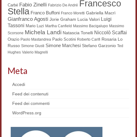
Francesco
Fabio Zinelli
Carbé
Fabrizio De André
Filologia digitale
Stella
Franco Buffoni
Gabriella Macrì
Franco Moretti
Lexicon
Gianfranco Agosti
Luigi
Lucia Valori
Jorie Graham
Tassoni
Mario Luzi
Martha Canfield
Massimo Bacigalupo
Massimo
ALIM
Michela Landi
Niccolò Scaffai
Natascia Tonelli
Scorsone
Rosaria Lo
Orazio
Paolo Scotini
Paolo Mastandrea
Roberto Carifi
Corpus Rhythmorum Musicum
Simone Marchesi
Russo
Stefano Garzonio
Simone Giusti
Ted
Hughes
Valerio Magrelli
Lo studium aretino del ‘200
Meta
DIGIMED
Eurasian Latin Archive
Accedi
Rammses
Feed dei contenuti
Feed dei commenti
LEAD
WordPress.org
Didattica
Master INFOTEXT