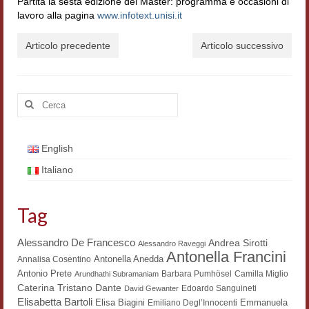
Partita la sesta edizione del Master: programma e occasioni di
Accordi di cooperazione
lavoro alla pagina
www.infotext.unisi.it
Ricerca
Articolo precedente
Articolo successivo
Cultura coreana
Koreanische Literatur und Kultur
Cerca:
Hagiographica Coreana
English
Cultura medioevale
Italiano
Scrittori Latini dell’Europa Medievale
Tag
Corpus Rhythmorum Musicum
Epistolografia
Alessandro De Francesco
Andrea Sirotti
Alessandro Raveggi
Antonella Francini
Antonella Anedda
Annalisa Cosentino
Comparatistica
Antonio Prete
Barbara Pumhösel
Camilla Miglio
Arundhathi Subramaniam
Dante
Caterina Tristano
Edoardo Sanguineti
David Gewanter
Semicerchio
Elisabetta Bartoli
Elisa Biagini
Emmanuela
Emiliano Degl’Innocenti