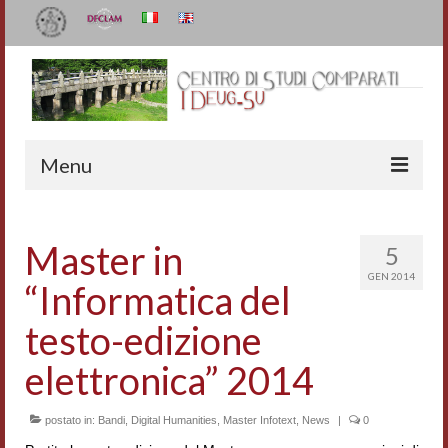
Menu
Il Centro
Master in
5
Organizzazione e contatti
GEN 2014
“Informatica del
Staff
testo-edizione
I Deug-Su
elettronica” 2014
Statuto
postato in:
Bandi
,
Digital Humanities
,
Master Infotext
,
News
|
0
Relazioni sulle attività