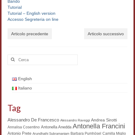
Bando
Filologia digitale
Tutorial
Tutorial – English version
Lexicon
Accesso Segreteria on line
ALIM
Articolo precedente
Articolo successivo
Corpus Rhythmorum Musicum
Lo studium aretino del ‘200
Cerca:
DIGIMED
English
Eurasian Latin Archive
Italiano
Rammses
LEAD
Tag
Didattica
Alessandro De Francesco
Andrea Sirotti
Alessandro Raveggi
Antonella Francini
Antonella Anedda
Annalisa Cosentino
Master INFOTEXT
Antonio Prete
Barbara Pumhösel
Camilla Miglio
Arundhathi Subramaniam