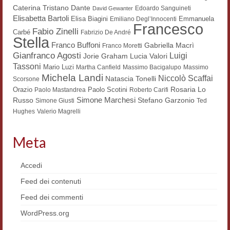
Dante
Caterina Tristano
Edoardo Sanguineti
David Gewanter
Workshop DH
Elisabetta Bartoli
Elisa Biagini
Emmanuela
Emiliano Degl’Innocenti
Francesco
Fabio Zinelli
Carbé
Summer School DH
Fabrizio De André
Stella
Franco Buffoni
Gabriella Macrì
Franco Moretti
ERASMUS/DEMM
Gianfranco Agosti
Luigi
Lucia Valori
Jorie Graham
Tassoni
Mario Luzi
Martha Canfield
Massimo Bacigalupo
Massimo
Storia e forme della canzone
Michela Landi
Niccolò Scaffai
Natascia Tonelli
Scorsone
Rosaria Lo
Orazio
Paolo Scotini
Paolo Mastandrea
Roberto Carifi
Pubblicazioni
Simone Marchesi
Russo
Stefano Garzonio
Simone Giusti
Ted
Hughes
Valerio Magrelli
Hagiographica Coreana
Meta
Koreanische Literatur und Kultur
Scrittori latini dell’Europa medioevale
Accedi
Testi Mediolatini
Feed dei contenuti
Feed dei commenti
Altri volumi
WordPress.org
Atti di convegno