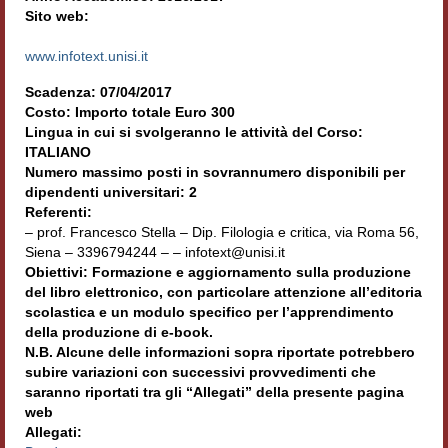
Sito web:
Accordi di cooperazione
www.infotext.unisi.it
Ricerca
Scadenza: 07/04/2017
Cultura coreana
Costo: Importo totale Euro 300
Lingua in cui si svolgeranno le attività del Corso:
Koreanische Literatur und Kultur
ITALIANO
Numero massimo posti in sovrannumero disponibili per
Hagiographica Coreana
dipendenti universitari: 2
Referenti:
Cultura medioevale
– prof. Francesco Stella – Dip. Filologia e critica, via Roma 56,
Siena – 3396794244 – – infotext@unisi.it
Scrittori Latini dell’Europa Medievale
Obiettivi: Formazione e aggiornamento sulla produzione
del libro elettronico, con particolare attenzione all’editoria
Corpus Rhythmorum Musicum
scolastica e un modulo specifico per l’apprendimento
della produzione di e-book.
Epistolografia
N.B. Alcune delle informazioni sopra riportate potrebbero
subire variazioni con successivi provvedimenti che
Comparatistica
saranno riportati tra gli “Allegati” della presente pagina
web
Semicerchio
Allegati: