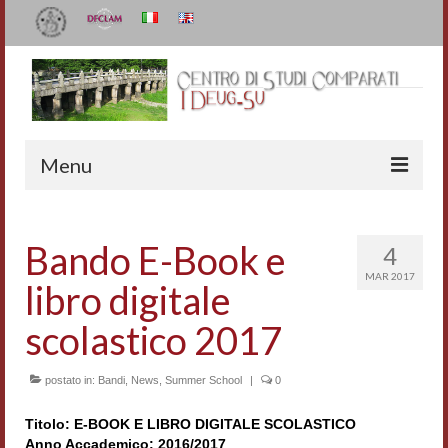
Menu
Il Centro
Bando E-Book e
4
Organizzazione e contatti
MAR 2017
libro digitale
Staff
scolastico 2017
I Deug-Su
postato in:
Statuto
Bandi
,
News
,
Summer School
|
0
Relazioni sulle attività
Titolo: E-BOOK E LIBRO DIGITALE SCOLASTICO
Anno Accademico: 2016/2017