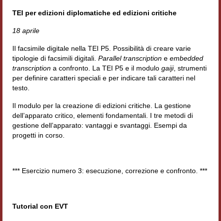
Workshop DH
TEI per edizioni diplomatiche ed edizioni critiche
18 aprile
Summer School DH
Il facsimile digitale nella TEI P5. Possibilità di creare varie
ERASMUS/DEMM
tipologie di facsimili digitali.
Parallel transcription
e
embedded
transcription
a confronto. La TEI P5 e il modulo
gaiji
, strumenti
Storia e forme della canzone
per definire caratteri speciali e per indicare tali caratteri nel
testo.
Pubblicazioni
Il modulo per la creazione di edizioni critiche. La gestione
Hagiographica Coreana
dell’apparato critico, elementi fondamentali. I tre metodi di
gestione dell’apparato: vantaggi e svantaggi. Esempi da
Koreanische Literatur und Kultur
progetti in corso.
Scrittori latini dell’Europa medioevale
*** Esercizio numero 3: esecuzione, correzione e confronto. ***
Testi Mediolatini
Altri volumi
Tutorial con EVT
Atti di convegno