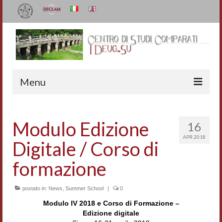
Menu
Il Centro
Modulo Edizione
16
Organizzazione e contatti
APR 2018
Digitale / Corso di
Staff
formazione
I Deug-Su
postato in:
Statuto
News
,
Summer School
|
0
Modulo IV 2018 e Corso di Formazione –
Relazioni sulle attività
Edizione digitale