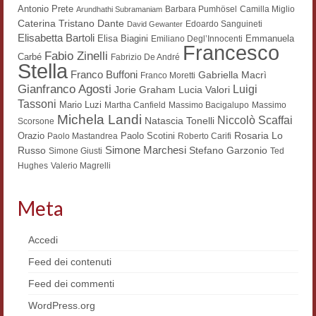
Antonio Prete
Barbara Pumhösel
Camilla Miglio
Arundhathi Subramaniam
Dante
Caterina Tristano
Edoardo Sanguineti
David Gewanter
Elisabetta Bartoli
Elisa Biagini
Emmanuela
Emiliano Degl’Innocenti
Francesco
Fabio Zinelli
Carbé
Fabrizio De André
Stella
Franco Buffoni
Gabriella Macrì
Franco Moretti
Gianfranco Agosti
Luigi
Lucia Valori
Jorie Graham
Tassoni
Mario Luzi
Martha Canfield
Massimo Bacigalupo
Massimo
Michela Landi
Niccolò Scaffai
Natascia Tonelli
Scorsone
Rosaria Lo
Orazio
Paolo Scotini
Paolo Mastandrea
Roberto Carifi
Simone Marchesi
Russo
Stefano Garzonio
Simone Giusti
Ted
Hughes
Valerio Magrelli
Meta
Accedi
Feed dei contenuti
Feed dei commenti
WordPress.org