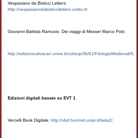
Vespasiano da Bisticci Letters:
http://vespasianodabisticciletters.unibo.it/
.
Giovanni Battista Ramusio. Dei viaggi di Messer Marco Polo:
http://edizionicafoscari.unive.it/col/exp/36/61/FilologieMedievali/5
.
Edizioni digitali basate su EVT 1
Vercelli Book Digitale:
http://vbd.humnet.unipi.it/beta
2
/
.