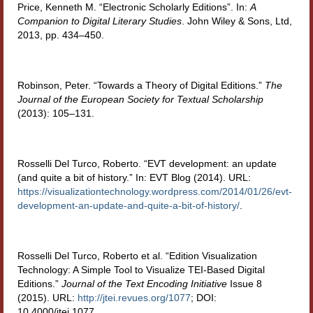
Price, Kenneth M. “Electronic Scholarly Editions”.
In:
A
Companion to Digital Literary Studies
.
John Wiley & Sons, Ltd,
2013, pp. 434–450.
Robinson, Peter. “Towards a Theory of Digital Editions.”
The
Journal of the European Society for Textual Scholarship
(2013): 105–131.
Rosselli Del Turco, Roberto. “EVT development: an update
(and quite a bit of history.” In: EVT Blog (2014). URL:
https://visualizationtechnology.wordpress.com/2014/01/26/evt-
development-an-update-and-quite-a-bit-of-history/
.
Rosselli Del Turco, Roberto et al.
“Edition Visualization
Technology: A Simple Tool to Visualize TEI-Based Digital
Editions.”
Journal of the Text Encoding Initiative
Issue 8
(2015). URL:
http://jtei.revues.org/1077
; DOI:
10.4000/jtei.1077.