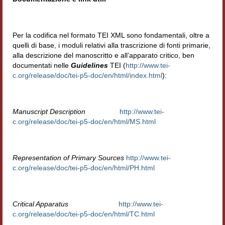
Per la codifica nel formato TEI XML sono fondamentali, oltre a
quelli di base, i moduli relativi alla trascrizione di fonti primarie,
alla descrizione del manoscritto e all’apparato critico, ben
documentati nelle
Guidelines
TEI (
http://www.tei-
c.org/release/doc/tei-p5-doc/en/html/index.html
):
Manuscript Description
http://www.tei-
c.org/release/doc/tei-p5-doc/en/html/MS.html
Representation of Primary Sources
http://www.tei-
c.org/release/doc/tei-p5-doc/en/html/PH.html
Critical Apparatus
http://www.tei-
c.org/release/doc/tei-p5-doc/en/html/TC.html