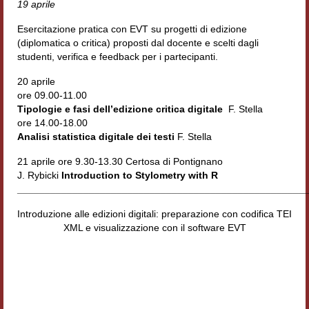
19 aprile
Materiali
Esercitazione pratica con EVT su progetti di edizione
(diplomatica o critica) proposti dal docente e scelti dagli
Semicerchio
studenti, verifica e feedback per i partecipanti.
Presentazione
20 aprile
ore 09.00-11.00
Numeri
Tipologie e fasi dell’edizione critica digitale
F. Stella
ore 14.00-18.00
Indice 1986-2008
Analisi statistica digitale dei testi
F. Stella
Sezioni bibliografiche
21 aprile ore 9.30-13.30 Certosa di Pontignano
J. Rybicki
Introduction to Stylometry with R
Saggi e testi online
____________________________________________________
Introduzione alle edizioni digitali: preparazione con codifica TEI
Poesia inglese postcoloniale
XML e visualizzazione con il software EVT
Comitato scientifico
Norme etiche e redazionali
Dépliant e cedola acquisti