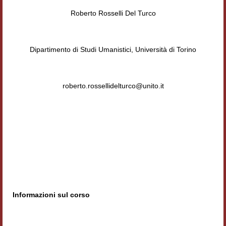
Roberto Rosselli Del Turco
Contatti e indirizzi
Progetti
Dipartimento di Studi Umanistici, Università di Torino
Biblioteca
News
roberto.rossellidelturco@unito.it
Tutte le news
News Semicerchio
Convegni e seminari
Eventi
Digital Humanities
Informazioni sul corso