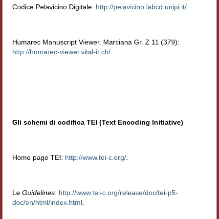
Codice Pelavicino Digitale:
http://pelavicino.labcd.unipi.it/
.
Humarec Manuscript Viewer. Marciana Gr. Z 11 (379):
http://humarec-viewer.vital-it.ch/
.
Gli schemi di codifica TEI (Text Encoding Initiative)
Home page TEI:
http://www.tei-c.org/
.
Le
Guidelines
:
http://www.tei-c.org/release/doc/tei-p5-
doc/en/html/index.html
.