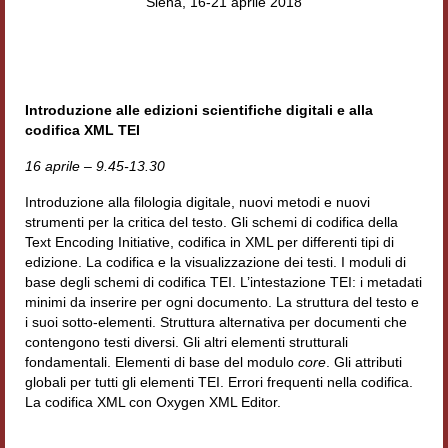
Siena, 16-21 aprile 2018
Accordi di cooperazione
Ricerca
Cultura coreana
Introduzione alle edizioni scientifiche digitali e alla
codifica XML TEI
Koreanische Literatur und Kultur
16 aprile – 9.45-13.30
Hagiographica Coreana
Introduzione alla filologia digitale, nuovi metodi e nuovi
Cultura medioevale
strumenti per la critica del testo. Gli schemi di codifica della
Text Encoding Initiative, codifica in XML per differenti tipi di
edizione. La codifica e la visualizzazione dei testi. I moduli di
Scrittori Latini dell’Europa Medievale
base degli schemi di codifica TEI. L’intestazione TEI: i metadati
minimi da inserire per ogni documento. La struttura del testo e
Corpus Rhythmorum Musicum
i suoi sotto-elementi. Struttura alternativa per documenti che
contengono testi diversi. Gli altri elementi strutturali
Epistolografia
fondamentali. Elementi di base del modulo
core
. Gli attributi
globali per tutti gli elementi TEI. Errori frequenti nella codifica.
Comparatistica
La codifica XML con Oxygen XML Editor.
Semicerchio