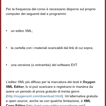
Per la frequenza del corso è necessario disporre sul proprio
computer dei seguenti dati e programmi:
• un editor XML;
• la cartella con i materiali scaricabili dal link di cui sopra;
• una versione (o entrambe) del software EVT.
L’editor XML più diffuso per la marcatura dei testi è
Oxygen
XML Editor
, lo si può scaricare e registrarsi in maniera da
avere un periodo di prova gratuito di trenta giorni
(
http://oxygenxml.com/download.html
). Un’alternativa gratuita
e
open source
, anche se con qualche limitazione, è
XML
Copy Editor
(
http://xml-copy-editor.sourceforge.net/
).