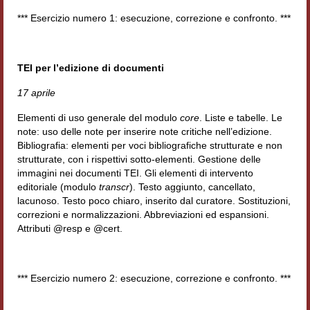
Filologia digitale
*** Esercizio numero 1: esecuzione, correzione e confronto. ***
Lexicon
TEI per l’edizione di documenti
ALIM
17 aprile
Corpus Rhythmorum Musicum
Elementi di uso generale del modulo
core
. Liste e tabelle. Le
Lo studium aretino del ‘200
note: uso delle note per inserire note critiche nell’edizione.
Bibliografia: elementi per voci bibliografiche strutturate e non
DIGIMED
strutturate, con i rispettivi sotto-elementi. Gestione delle
immagini nei documenti TEI. Gli elementi di intervento
Eurasian Latin Archive
editoriale (modulo
transcr
). Testo aggiunto, cancellato,
lacunoso. Testo poco chiaro, inserito dal curatore. Sostituzioni,
Rammses
correzioni e normalizzazioni. Abbreviazioni ed espansioni.
Attributi @resp e @cert.
LEAD
Didattica
*** Esercizio numero 2: esecuzione, correzione e confronto. ***
Master INFOTEXT