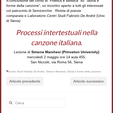
A conclusione del corso di “Poetica e stilistica” su “Storia e
Accordi di cooperazione
forme della canzone”, un incontro aperto a tutti gli interessati
col patrocinio di
Semicerchio. Rivista di poesia
Ricerca
comparata
e
Laboratorio Centri Studi Fabrizio De André
(Univ.
di Siena)
Cultura coreana
Processi intertestuali nella
Koreanische Literatur und Kultur
canzone italiana
.
Hagiographica Coreana
Lezione di
Simone Marchesi (Princeton University)
Cultura medioevale
mercoledì 2 maggio ore 14 aula 455,
San Niccolò, via Roma 56, Siena
Scrittori Latini dell’Europa Medievale
Centro Studi Fabrizio De André
,
Simone Marchesi
,
Storia e forme della canzone
Corpus Rhythmorum Musicum
Articolo precedente
Articolo successivo
Epistolografia
Comparatistica
Cerca:
Semicerchio