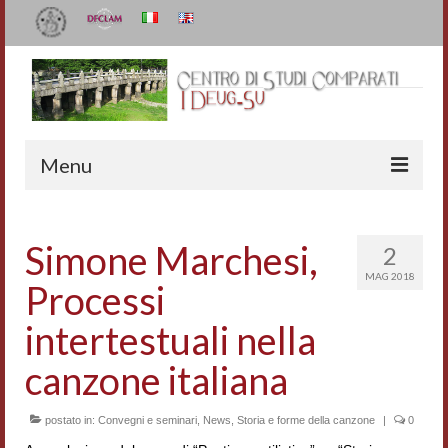
Menu
Il Centro
Simone Marchesi,
2
Organizzazione e contatti
MAG 2018
Processi
Staff
intertestuali nella
I Deug-Su
canzone italiana
Statuto
postato in:
Convegni e seminari
,
News
,
Storia e forme della canzone
|
0
Relazioni sulle attività