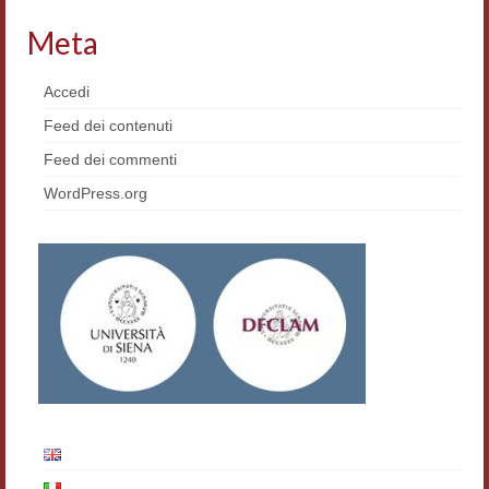
Workshop DH
Meta
Summer School DH
Accedi
ERASMUS/DEMM
Feed dei contenuti
Storia e forme della canzone
Feed dei commenti
WordPress.org
Pubblicazioni
Hagiographica Coreana
Koreanische Literatur und Kultur
Scrittori latini dell’Europa medioevale
Testi Mediolatini
Altri volumi
Atti di convegno