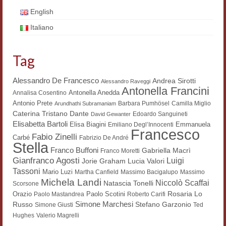
Filologia digitale
English
Italiano
Lexicon
ALIM
Tag
Corpus Rhythmorum Musicum
Alessandro De Francesco
Andrea Sirotti
Alessandro Raveggi
Antonella Francini
Lo studium aretino del ‘200
Antonella Anedda
Annalisa Cosentino
Antonio Prete
Barbara Pumhösel
Camilla Miglio
Arundhathi Subramaniam
DIGIMED
Dante
Caterina Tristano
Edoardo Sanguineti
David Gewanter
Elisabetta Bartoli
Elisa Biagini
Emmanuela
Emiliano Degl’Innocenti
Francesco
Eurasian Latin Archive
Fabio Zinelli
Carbé
Fabrizio De André
Stella
Franco Buffoni
Gabriella Macrì
Franco Moretti
Rammses
Gianfranco Agosti
Luigi
Lucia Valori
Jorie Graham
Tassoni
Mario Luzi
Martha Canfield
Massimo Bacigalupo
Massimo
LEAD
Michela Landi
Niccolò Scaffai
Natascia Tonelli
Scorsone
Rosaria Lo
Orazio
Paolo Scotini
Paolo Mastandrea
Roberto Carifi
Didattica
Simone Marchesi
Russo
Stefano Garzonio
Simone Giusti
Ted
Hughes
Valerio Magrelli
Master INFOTEXT