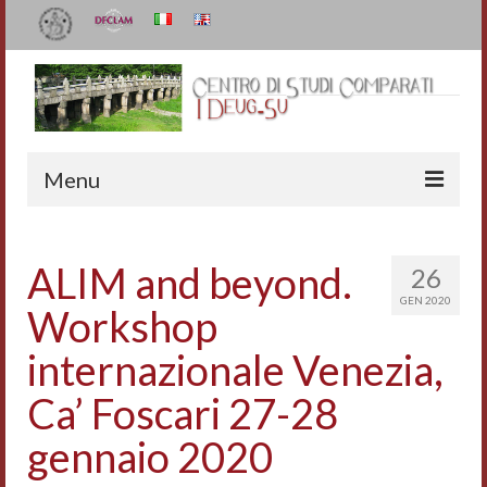
Menu
Il Centro
ALIM and beyond.
26
Organizzazione e contatti
GEN 2020
Workshop
Staff
internazionale Venezia,
I Deug-Su
Ca’ Foscari 27-28
Statuto
gennaio 2020
Relazioni sulle attività