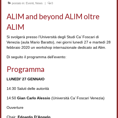
postato in:
Eventi
,
News
|
0
Accordi di cooperazione
ALIM and beyond ALIM oltre
Ricerca
ALIM
Cultura coreana
Koreanische Literatur und Kultur
Si svolgerà presso l’Università degli Studi Ca’ Foscari di
Venezia (aula Mario Baratto), nei giorni lunedì 27 e martedì 28
febbraio 2020 un workshop internazionale dedicato ad Alim.
Hagiographica Coreana
Di seguito il programma dell’evento:
Cultura medioevale
Programma
Scrittori Latini dell’Europa Medievale
LUNEDI’ 27 GENNAIO
Corpus Rhythmorum Musicum
14:30 Saluti delle autorità
Epistolografia
14:50
Gian Carlo Alessio
(Università Ca’ Foscari Venezia)
Comparatistica
Ouverture
Semicerchio
Chair:
Edoardo D’Angelo