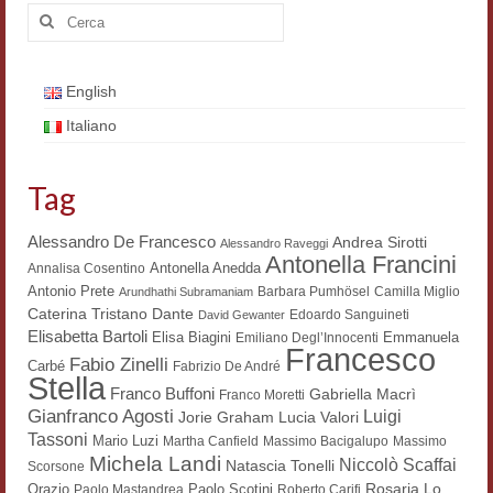
Cerca:
English
Italiano
Tag
Alessandro De Francesco
Andrea Sirotti
Alessandro Raveggi
Antonella Francini
Antonella Anedda
Annalisa Cosentino
Antonio Prete
Barbara Pumhösel
Camilla Miglio
Arundhathi Subramaniam
Dante
Caterina Tristano
Edoardo Sanguineti
David Gewanter
Elisabetta Bartoli
Elisa Biagini
Emmanuela
Emiliano Degl’Innocenti
Francesco
Fabio Zinelli
Carbé
Fabrizio De André
Stella
Franco Buffoni
Gabriella Macrì
Franco Moretti
Gianfranco Agosti
Luigi
Lucia Valori
Jorie Graham
Tassoni
Mario Luzi
Martha Canfield
Massimo Bacigalupo
Massimo
Michela Landi
Niccolò Scaffai
Natascia Tonelli
Scorsone
Rosaria Lo
Orazio
Paolo Scotini
Paolo Mastandrea
Roberto Carifi