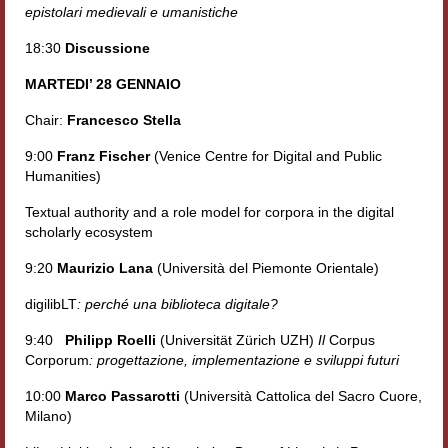
epistolari medievali e umanistiche
Workshop DH
18:30
Discussione
Summer School DH
MARTEDI’ 28 GENNAIO
ERASMUS/DEMM
Chair:
Francesco Stella
Storia e forme della canzone
9:00
Franz Fischer
(Venice Centre for Digital and Public
Humanities)
Pubblicazioni
Textual authority and a role model for corpora in the digital
Hagiographica Coreana
scholarly ecosystem
9:20
Maurizio Lana
(Università del Piemonte Orientale)
Koreanische Literatur und Kultur
digilibLT
: perché una biblioteca digitale?
Scrittori latini dell’Europa medioevale
9:40
Philipp Roelli
(Universität Zürich UZH)
Il
Corpus
Testi Mediolatini
Corporum
: progettazione, implementazione e sviluppi futuri
Altri volumi
10:00
Marco Passarotti
(Università Cattolica del Sacro Cuore,
Milano)
Atti di convegno