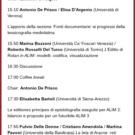
Filologia digitale
15:10
Antonio De Prisco
/
Elisa D’Argenio
(Università di
Verona)
Lexicon
L’apporto della sezione ‘Fonti documentarie’ ai progressi della
ALIM
lessicografia mediolatina
Corpus Rhythmorum Musicum
15:50
Marina Buzzoni
(Università Ca’ Foscari Venezia) /
Roberto Rosselli Del Turco
(Università di Torino)
L’
Editto di
Lo studium aretino del ‘200
Rotari
in ALIM: modelli, codifica, visualizzazione
16:30 Discussione
DIGIMED
17:00
Coffee break
Eurasian Latin Archive
Chair:
Antonio De Prisco
Rammses
17:30
Elisabetta Bartoli
(Università di Siena-Arezzo)
LEAD
Le editiones principes di epistolografia eseguite per ALIM 2:
bilancio e proposte per un futuribile ALIM 3
Didattica
17:50
Fulvio Delle Donne
/
Cristiano Amendola
/
Martina
Master INFOTEXT
Pavoni
(Università della Basilicata)
La tela di Aracne: reti