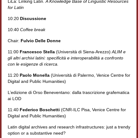
LiLa: Linking Latin.
A Knowledge Base of Linguistic Resources
for Latin
Materiali
10:20
Discussione
Semicerchio
10:40
Coffee break
Presentazione
Chair:
Fulvio Delle Donne
Numeri
11:00
Francesco Stella
(Università di Siena-Arezzo)
ALIM e
gli altri archivi latini: specificità e interoperabilità a confronto
Indice 1986-2008
con le esigenze di ricerca.
Sezioni bibliografiche
11:20
Paolo Monella
(Università di Palermo, Venice Centre for
Digital and Public Humanities)
Saggi e testi online
L’edizione di Orso Beneventano: dalla trascrizione grafematica
Poesia inglese postcoloniale
ai LOD
Comitato scientifico
11:40
Federico Boschetti
(CNR-ILC Pisa, Venice Centre for
Digital and Public Humanities)
Norme etiche e redazionali
Latin digital archives and research infrastructures: just a trendy
option or a substantive need?
Dépliant e cedola acquisti