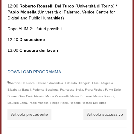
12:00
Roberto Rosselli Del Turco
(Università di Torino) /
Contatti e indirizzi
Paolo Monella
(Università di Palermo, Venice Centre for
Digital and Public Humanities)
Progetti
Dopo ALIM 2: i futuri possibili
Biblioteca
12:40
Discussione
News
13:00
Chiusura dei lavori
Tutte le news
News Semicerchio
DOWNLOAD PROGRAMMA
Convegni e seminari
Antonio De Prisco
,
Cristiano Amendola
,
Edoardo D’Angelo
,
Elisa D’Argenio
,
Elisabetta Bartoli
,
Federico Boschetti
,
Francesco Stella
,
Franz Fischer
,
Fulvio Delle
Eventi
Donne
,
Gian Carlo Alessio
,
Marco Passarotti
,
Marina Buzzoni
,
Martina Pavoni
,
Maurizio Lana
,
Paolo Monella
,
Philipp Roelli
,
Roberto Rosselli Del Turco
Digital Humanities
Articolo precedente
Articolo successivo