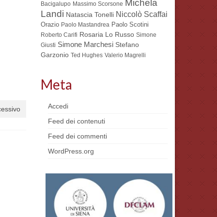
Michela
Bacigalupo
Massimo Scorsone
Landi
Niccolò Scaffai
Natascia Tonelli
Orazio
Paolo Scotini
Paolo Mastandrea
Rosaria Lo Russo
Roberto Carifi
Simone
Simone Marchesi
Stefano
Giusti
Garzonio
Ted Hughes
Valerio Magrelli
Meta
Accedi
cessivo
Feed dei contenuti
Feed dei commenti
WordPress.org