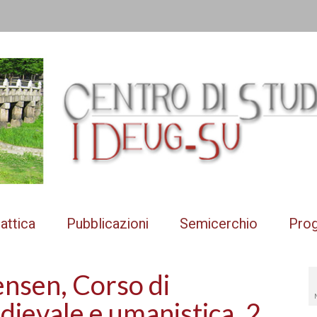
attica
Pubblicazioni
Semicerchio
Prog
ensen, Corso di
dievale e umanistica, 2