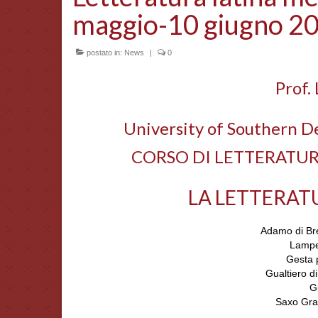
maggio-10 giugno 2
postato in:
News
|
0
Prof.
University of Southern D
CORSO DI LETTERATUR
LA LETTERAT
Adamo di Br
Lamper
Gesta 
Gualtiero d
G
Saxo Gra