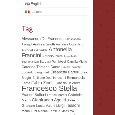
English
Italiano
Tag
Alessandro De Francesco
Alessandro
Andrea Sirotti
Annalisa Cosentino
Raveggi
Antonella
Antonella Anedda
Francini
Antonio Prete
Arundhathi
Barbara Pumhösel
Camilla Miglio
Subramaniam
Dante
Caterina Tristano
David Gewanter
Elisabetta Bartoli
Elisa
Edoardo Sanguineti
Biagini
Emmanuela
Emiliano Degl’Innocenti
Fabio Zinelli
Carbé
Fabrizio De André
Francesco Stella
Franco Buffoni
Gabriella
Franco Moretti
Gianfranco Agosti
Macrì
Jorie
Luigi Tassoni
Lucia Valori
Graham
Mario Luzi
Martha Canfield
Massimo