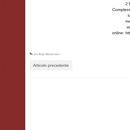
2
Complesso
l
me
v
online: h
Lars Boje Mortensen
Articolo precedente