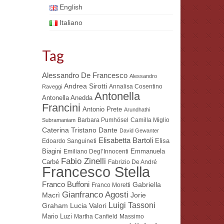
English
Italiano
Tag
Alessandro De Francesco
Alessandro
Andrea Sirotti
Annalisa Cosentino
Raveggi
Antonella
Antonella Anedda
Francini
Antonio Prete
Arundhathi
Barbara Pumhösel
Camilla Miglio
Subramaniam
Dante
Caterina Tristano
David Gewanter
Elisabetta Bartoli
Elisa
Edoardo Sanguineti
Biagini
Emmanuela
Emiliano Degl’Innocenti
Fabio Zinelli
Carbé
Fabrizio De André
Francesco Stella
Franco Buffoni
Gabriella
Franco Moretti
Gianfranco Agosti
Macrì
Jorie
Luigi Tassoni
Lucia Valori
Graham
Mario Luzi
Martha Canfield
Massimo