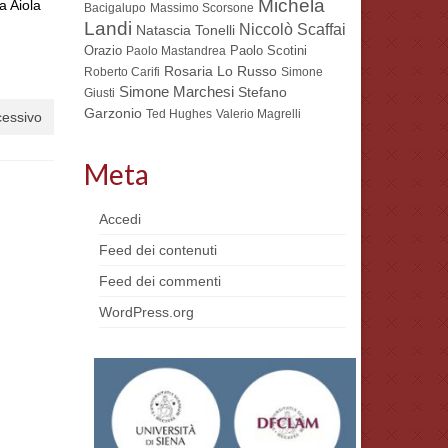
Michela
a Aiola
Bacigalupo
Massimo Scorsone
Landi
Niccolò Scaffai
Natascia Tonelli
Orazio
Paolo Scotini
Paolo Mastandrea
Rosaria Lo Russo
Roberto Carifi
Simone
Simone Marchesi
Stefano
Giusti
Garzonio
Ted Hughes
Valerio Magrelli
cessivo
Meta
Accedi
Feed dei contenuti
Feed dei commenti
WordPress.org