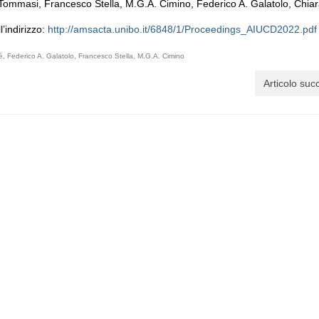
mmasi, Francesco Stella, M.G.A. Cimino, Federico A. Galatolo, Chiar
l’indirizzo:
http://amsacta.unibo.it/6848/1/Proceedings_AIUCD2022.pdf
é
,
Federico A. Galatolo
,
Francesco Stella
,
M.G.A. Cimino
Articolo suc