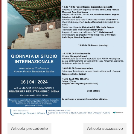
Workshop DH
Summer School DH
ERASMUS/DEMM
Storia e forme della canzone
Pubblicazioni
Hagiographica Coreana
Koreanische Literatur und Kultur
Scrittori latini dell’Europa medioevale
Testi Mediolatini
Altri volumi
Articolo precedente
Articolo successivo
Atti di convegno