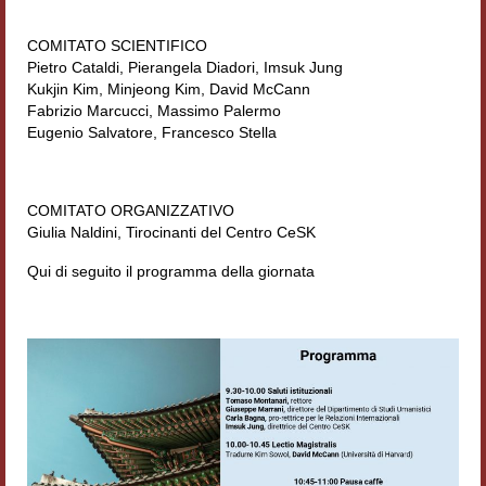
Filologia digitale
COMITATO SCIENTIFICO
Lexicon
Pietro Cataldi, Pierangela Diadori, Imsuk Jung
Kukjin Kim, Minjeong Kim, David McCann
ALIM
Fabrizio Marcucci, Massimo Palermo
Eugenio Salvatore, Francesco Stella
Corpus Rhythmorum Musicum
Lo studium aretino del ‘200
COMITATO ORGANIZZATIVO
Giulia Naldini, Tirocinanti del Centro CeSK
DIGIMED
Qui di seguito il programma della giornata
Eurasian Latin Archive
Rammses
LEAD
Didattica
Master INFOTEXT