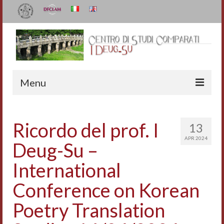
Menu
Il Centro
Ricordo del prof. I
13
Organizzazione e contatti
APR 2024
Deug-Su –
Staff
International
I Deug-Su
Conference on Korean
Statuto
Poetry Translation
Relazioni sulle attività