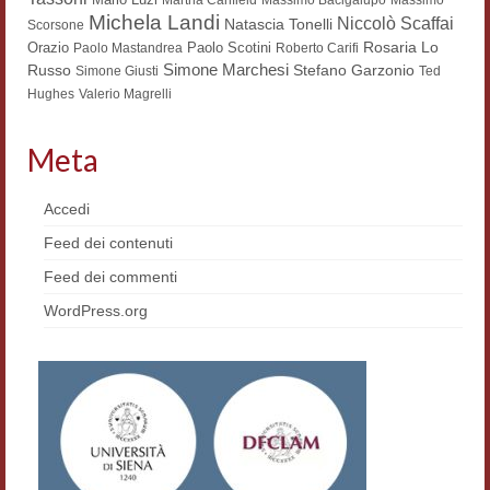
Michela Landi
Niccolò Scaffai
Natascia Tonelli
Scorsone
Contatti e indirizzi
Rosaria Lo
Orazio
Paolo Scotini
Paolo Mastandrea
Roberto Carifi
Simone Marchesi
Russo
Stefano Garzonio
Simone Giusti
Ted
Progetti
Hughes
Valerio Magrelli
Biblioteca
Meta
News
Accedi
Tutte le news
Feed dei contenuti
News Semicerchio
Feed dei commenti
Convegni e seminari
WordPress.org
Eventi
Digital Humanities