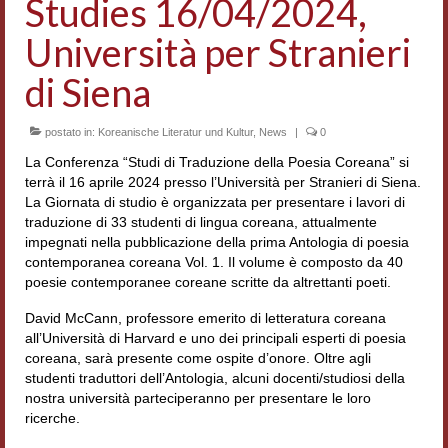
Studies 16/04/2024,
Accordi di cooperazione
Università per Stranieri
Ricerca
di Siena
Cultura coreana
postato in:
Koreanische Literatur und Kultur
,
News
|
0
Koreanische Literatur und Kultur
La Conferenza “Studi di Traduzione della Poesia Coreana” si
Hagiographica Coreana
terrà il 16 aprile 2024 presso l’Università per Stranieri di Siena.
La Giornata di studio è organizzata per presentare i lavori di
Cultura medioevale
traduzione di 33 studenti di lingua coreana, attualmente
impegnati nella pubblicazione della prima Antologia di poesia
contemporanea coreana Vol. 1. Il volume è composto da 40
Scrittori Latini dell’Europa Medievale
poesie contemporanee coreane scritte da altrettanti poeti.
Corpus Rhythmorum Musicum
David McCann, professore emerito di letteratura coreana
all’Università di Harvard e uno dei principali esperti di poesia
Epistolografia
coreana, sarà presente come ospite d’onore. Oltre agli
studenti traduttori dell’Antologia, alcuni docenti/studiosi della
Comparatistica
nostra università parteciperanno per presentare le loro
ricerche.
Semicerchio