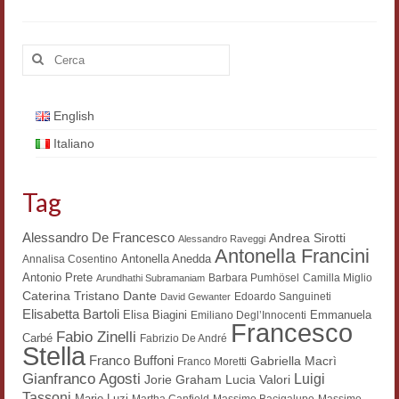
Materiali
Cerca:
Semicerchio
Presentazione
English
Numeri
Italiano
Indice 1986-2008
Tag
Sezioni bibliografiche
Alessandro De Francesco
Andrea Sirotti
Alessandro Raveggi
Saggi e testi online
Antonella Francini
Antonella Anedda
Annalisa Cosentino
Antonio Prete
Poesia inglese postcoloniale
Barbara Pumhösel
Camilla Miglio
Arundhathi Subramaniam
Dante
Caterina Tristano
Edoardo Sanguineti
David Gewanter
Elisabetta Bartoli
Comitato scientifico
Elisa Biagini
Emmanuela
Emiliano Degl’Innocenti
Francesco
Fabio Zinelli
Carbé
Fabrizio De André
Stella
Norme etiche e redazionali
Franco Buffoni
Gabriella Macrì
Franco Moretti
Gianfranco Agosti
Luigi
Lucia Valori
Jorie Graham
Dépliant e cedola acquisti
Tassoni
Mario Luzi
Martha Canfield
Massimo Bacigalupo
Massimo