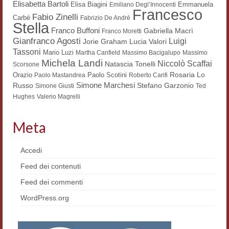
Elisabetta Bartoli
Elisa Biagini
Emmanuela
Emiliano Degl’Innocenti
Francesco
Fabio Zinelli
Carbé
Fabrizio De André
Stella
Franco Buffoni
Gabriella Macrì
Franco Moretti
Gianfranco Agosti
Luigi
Lucia Valori
Jorie Graham
Tassoni
Mario Luzi
Martha Canfield
Massimo Bacigalupo
Massimo
Michela Landi
Niccolò Scaffai
Natascia Tonelli
Scorsone
Rosaria Lo
Orazio
Paolo Scotini
Paolo Mastandrea
Roberto Carifi
Simone Marchesi
Russo
Stefano Garzonio
Simone Giusti
Ted
Hughes
Valerio Magrelli
Meta
Accedi
Feed dei contenuti
Feed dei commenti
WordPress.org