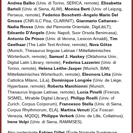
Andrea Balbo
(Univ. di Torino, SERICA, remote),
Elisabetta
Filologia digitale
Bartoli
(Univ. di Siena, ALIM),
Monica Berti
(Univ. of Leipzig,
Perseus, remote),
Federico Boschetti
–
Angelo Mario Del
Lexicon
Grosso
(CNR-ILC Pisa, CLARINIT),
Gianmario Cattaneo
–
Nadia Rosso
(Univ. del Piemonte Orientale, DigiLibLT),
ALIM
Edoardo D’Angelo
(Univ. Napoli, Suor Orsola Benincasa),
Antonio De Prisco
(Univ. di Verona, Lexicon Arnaldi),
Tim
Corpus Rhythmorum Musicum
Geelhaar
(The Latin Text Archive, remote),
Nora Götze
(Munich, Thesaurus linguae Latinae / Mittellateinisches
Lo studium aretino del ‘200
Wörterbuch, remote),
Samuel J. Haskey
(Oklahoma Univ.,
Digital Latin Library, remote),
Federica Lazzerini
(Univ. di
DIGIMED
Torino, remote),
Helena Leithe-Jasper
(Munich, BAW,
Mittellateinisches Wörterbuch, remote),
Eleonora Litta
(Univ.
Eurasian Latin Archive
Cattolica Milano, LiLa),
Dominique Longrée
(Univ. de Liège,
Hyperbase, remote),
Roberta Marchionni
(Munich,
Rammses
Thesaurus linguae Latinae, remote),
Lucia Pinelli
(Firenze,
SISMEL, Mirabile Digital Library),
Philipp Roelli
(Univ. of
LEAD
Zurich, Corpus Corporum),
Francesco Stella
(Univ. di Siena,
Corpus Rhythmorum, ELA),
Martina Venuti
(Ca’ Foscari
Didattica
Venezia, MQDQ),
Philippe Verkerk
(Univ. de Lille, Collatinus),
Irene Volpi
(Univ. di Siena, RAMMSES).
Master INFOTEXT
Also partecipate
Fabien Gillet
(École Normale Supérieure,