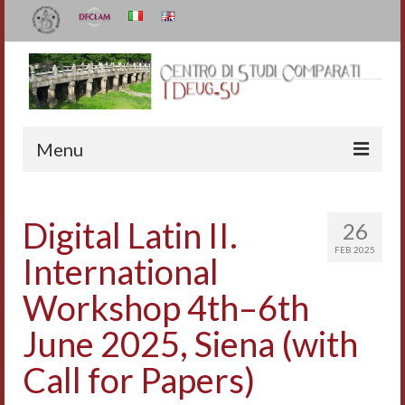
Menu
Il Centro
Digital Latin II.
26
Organizzazione e contatti
FEB 2025
International
Staff
Workshop 4th–6th
I Deug-Su
June 2025, Siena (with
Statuto
Call for Papers)
Relazioni sulle attività