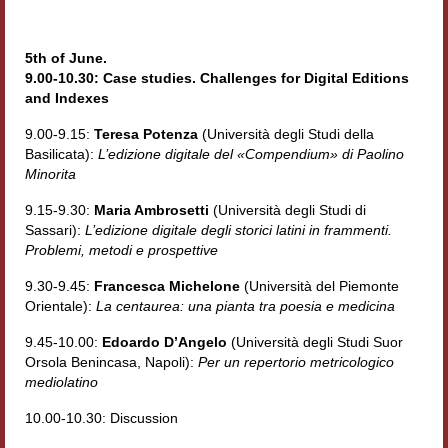
Contatti e indirizzi
5th of June.
Progetti
9.00-10.30: Case studies. Challenges for Digital Editions
and Indexes
Biblioteca
9.00-9.15:
Teresa Potenza
(Università degli Studi della
News
Basilicata):
L’edizione digitale del «Compendium» di Paolino
Minorita
Tutte le news
9.15-9.30:
Maria Ambrosetti
(Università degli Studi di
Sassari):
L’edizione digitale degli storici latini in frammenti.
News Semicerchio
Problemi, metodi e prospettive
Convegni e seminari
9.30-9.45:
Francesca Michelone
(Università del Piemonte
Orientale):
La centaurea: una pianta tra poesia e medicina
Eventi
9.45-10.00:
Edoardo D’Angelo
(Università degli Studi Suor
Digital Humanities
Orsola Benincasa, Napoli):
Per un repertorio metricologico
mediolatino
10.00-10.30: Discussion