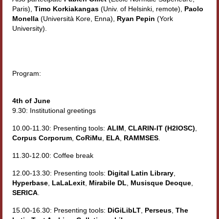
Paris),
Timo Korkiakangas
(Univ. of Helsinki, remote),
Paolo
Workshop DH
Monella
(Università Kore, Enna),
Ryan Pepin
(York
University).
Summer School DH
ERASMUS/DEMM
Storia e forme della canzone
Program:
Pubblicazioni
4th of June
9.30: Institutional greetings
Hagiographica Coreana
10.00-11.30: Presenting tools:
ALIM
,
CLARIN-IT (H2IOSC)
,
Koreanische Literatur und Kultur
Corpus Corporum
,
CoRiMu
,
ELA
,
RAMMSES
.
Scrittori latini dell’Europa medioevale
11.30-12.00: Coffee break
Testi Mediolatini
12.00-13.30: Presenting tools:
Digital Latin Library
,
Hyperbase
,
LaLaLexit
,
Mirabile DL
,
Musisque Deoque
,
Altri volumi
SERICA
.
15.00-16.30: Presenting tools:
DiGiLibLT
,
Perseus
,
The
Atti di convegno