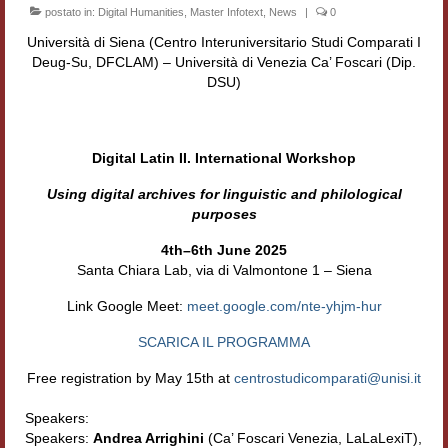
postato in:
Digital Humanities
,
Master Infotext
,
News
|
0
Accordi di cooperazione
Università di Siena (Centro Interuniversitario Studi Comparati I
Ricerca
Deug-Su, DFCLAM) – Università di Venezia Ca’ Foscari (Dip.
DSU)
Cultura coreana
Koreanische Literatur und Kultur
Digital Latin II. International Workshop
Hagiographica Coreana
Using digital archives for linguistic and philological
purposes
Cultura medioevale
4th–6th June 2025
Scrittori Latini dell’Europa Medievale
Santa Chiara Lab, via di Valmontone 1 – Siena
Corpus Rhythmorum Musicum
Link Google Meet:
meet.google.com/nte-yhjm-hur
SCARICA IL PROGRAMMA
Epistolografia
Free registration by May 15th at
centrostudicomparati@unisi.it
Comparatistica
Speakers:
Semicerchio
Speakers:
Andrea Arrighini
(Ca’ Foscari Venezia, LaLaLexiT),