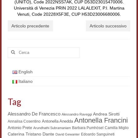
(UNITO), Code 2022NSS7AK, CUP D53D23015470006.
Università di Venezia PRIN 2022 LALALEXIT, P.I. Martina
Venuti, Code 20228X5F3E, CUP H53D23006680006.
Articolo precedente
Articolo successivo
Cerca:
English
Italiano
Tag
Alessandro De Francesco
Andrea Sirotti
Alessandro Raveggi
Antonella Francini
Antonella Anedda
Annalisa Cosentino
Antonio Prete
Barbara Pumhösel
Camilla Miglio
Arundhathi Subramaniam
Dante
Caterina Tristano
Edoardo Sanguineti
David Gewanter