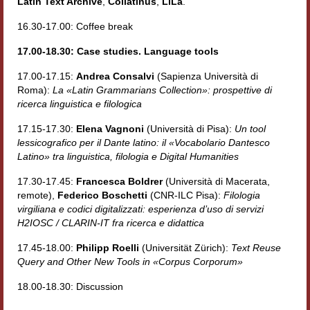
Latin Text Archive
,
Collatinus
,
LiLa
.
Materiali
16.30-17.00: Coffee break
Semicerchio
17.00-18.30: Case studies. Language tools
Presentazione
17.00-17.15:
Andrea Consalvi
(Sapienza Università di
Roma):
La «Latin Grammarians Collection»: prospettive di
Numeri
ricerca linguistica e filologica
17.15-17.30:
Elena Vagnoni
(Università di Pisa):
Un tool
Indice 1986-2008
lessicografico per il Dante latino: il «Vocabolario Dantesco
Latino» tra linguistica, filologia e Digital Humanities
Sezioni bibliografiche
17.30-17.45:
Francesca Boldrer
(Università di Macerata,
Saggi e testi online
remote),
Federico Boschetti
(CNR-ILC Pisa):
Filologia
virgiliana e codici digitalizzati: esperienza d’uso di servizi
Poesia inglese postcoloniale
H2IOSC / CLARIN-IT fra ricerca e didattica
Comitato scientifico
17.45-18.00:
Philipp Roelli
(Universität Zürich):
Text Reuse
Query and Other New Tools in «Corpus Corporum»
Norme etiche e redazionali
18.00-18.30: Discussion
Dépliant e cedola acquisti