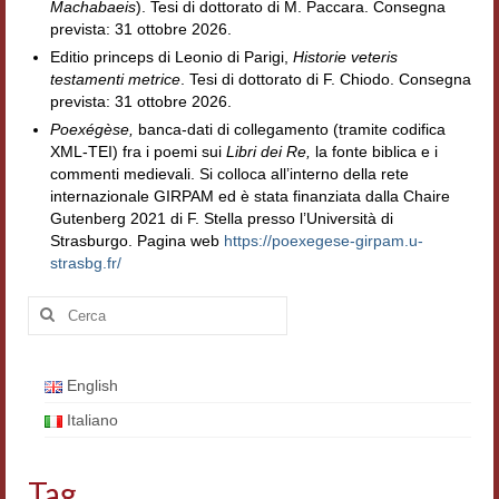
Machabaeis
). Tesi di dottorato di M. Paccara. Consegna
Filologia digitale
prevista: 31 ottobre 2026.
Editio princeps di Leonio di Parigi,
Historie veteris
Lexicon
testamenti metrice
. Tesi di dottorato di F. Chiodo. Consegna
prevista: 31 ottobre 2026.
ALIM
Poexégèse,
banca-dati di collegamento (tramite codifica
XML-TEI) fra i poemi sui
Libri dei Re,
la fonte biblica e i
Corpus Rhythmorum Musicum
commenti medievali. Si colloca all’interno della rete
internazionale GIRPAM ed è stata finanziata dalla Chaire
Lo studium aretino del ‘200
Gutenberg 2021 di F. Stella presso l’Università di
Strasburgo. Pagina web
https://poexegese-girpam.u-
DIGIMED
strasbg.fr/
Eurasian Latin Archive
Cerca:
Rammses
English
LEAD
Italiano
Didattica
Master INFOTEXT
Tag