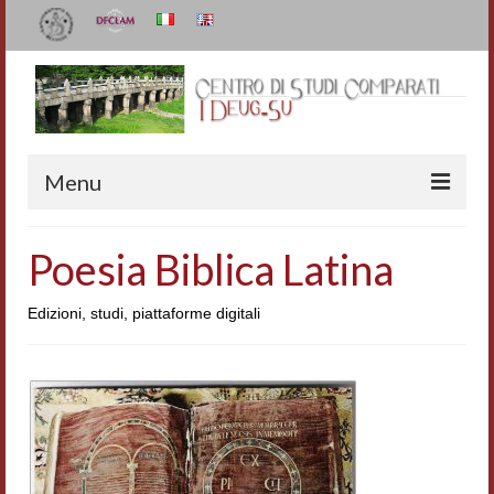
Menu
Il Centro
Poesia Biblica Latina
Organizzazione e contatti
Edizioni, studi, piattaforme digitali
Staff
I Deug-Su
Statuto
Relazioni sulle attività