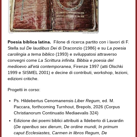
Accordi di cooperazione
Ricerca
Cultura coreana
Poesia biblica latina.
Filone di ricerca partito con i lavori di F.
Koreanische Literatur und Kultur
Stella sul
De laudibus Dei
di Draconzio (1986) e su
La poesia
carolingia a tema biblico
(1993) e sviluppatosi attraverso
Hagiographica Coreana
convegni come
La Scrittura infinita. Bibbia e poesia del
medioevo all’età contemporanea
, Firenze 1997 (atti Olschki
Cultura medioevale
1999 e SISMEL 2001) e decine di contributi, workshop, lezioni,
edizioni critiche.
Scrittori Latini dell’Europa Medievale
Progetti in corso:
Corpus Rhythmorum Musicum
Ps. Hildebertus Cenomanensis
Liber Regum,
ed. M.
Epistolografia
Paccara, forthcoming Turnhout, Brepols, 2026 (Corpus
Christianorum Continuatio Mediaevalis 324)
Comparatistica
Edizione dei poemi biblici attribuiti a Ildeberto di Lavardin
(
De operibus sex dierum, De ordine mundi, In primum
Semicerchio
caput Ecclesiastes, Carmen in libros Regum, De