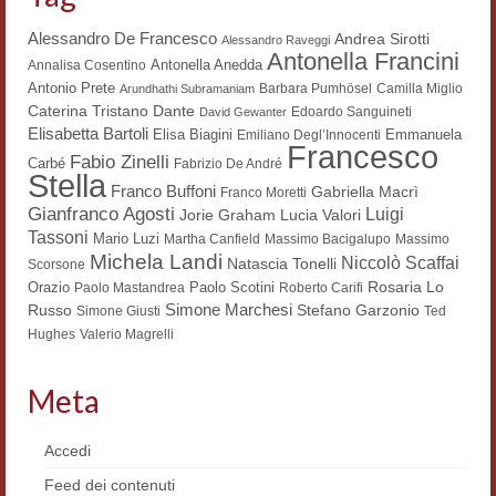
Workshop DH
Alessandro De Francesco
Andrea Sirotti
Alessandro Raveggi
Antonella Francini
Antonella Anedda
Annalisa Cosentino
Summer School DH
Antonio Prete
Barbara Pumhösel
Camilla Miglio
Arundhathi Subramaniam
Dante
Caterina Tristano
Edoardo Sanguineti
David Gewanter
ERASMUS/DEMM
Elisabetta Bartoli
Elisa Biagini
Emmanuela
Emiliano Degl’Innocenti
Francesco
Fabio Zinelli
Storia e forme della canzone
Carbé
Fabrizio De André
Stella
Franco Buffoni
Gabriella Macrì
Franco Moretti
Pubblicazioni
Gianfranco Agosti
Luigi
Lucia Valori
Jorie Graham
Tassoni
Mario Luzi
Martha Canfield
Massimo Bacigalupo
Massimo
Hagiographica Coreana
Michela Landi
Niccolò Scaffai
Natascia Tonelli
Scorsone
Rosaria Lo
Orazio
Paolo Scotini
Paolo Mastandrea
Roberto Carifi
Koreanische Literatur und Kultur
Simone Marchesi
Russo
Stefano Garzonio
Simone Giusti
Ted
Hughes
Valerio Magrelli
Scrittori latini dell’Europa medioevale
Testi Mediolatini
Meta
Altri volumi
Accedi
Atti di convegno
Feed dei contenuti