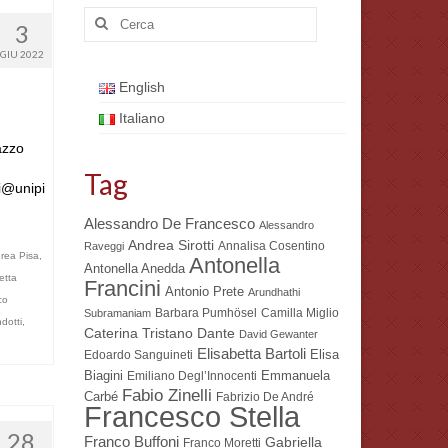
Cerca:
3
GIU 2022
English
Italiano
azzo
Tag
si@unipi
Alessandro De Francesco
Alessandro
Andrea Sirotti
Annalisa Cosentino
Raveggi
rea Pisa
,
Antonella
Antonella Anedda
etta
Francini
Antonio Prete
Arundhathi
co
Barbara Pumhösel
Camilla Miglio
Subramaniam
dotti
,
Dante
Caterina Tristano
David Gewanter
Elisabetta Bartoli
Elisa
Edoardo Sanguineti
Biagini
Emmanuela
Emiliano Degl’Innocenti
Fabio Zinelli
Carbé
Fabrizio De André
Francesco Stella
28
Franco Buffoni
Gabriella
Franco Moretti