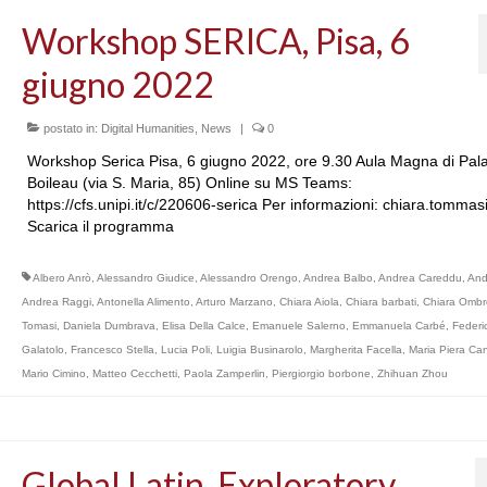
Workshop SERICA, Pisa, 6
giugno 2022
postato in:
Digital Humanities
,
News
|
0
Workshop Serica Pisa, 6 giugno 2022, ore 9.30 Aula Magna di Pal
Boileau (via S. Maria, 85) Online su MS Teams:
https://cfs.unipi.it/c/220606-serica Per informazioni: chiara.tomma
Scarica il programma
Albero Anrò
,
Alessandro Giudice
,
Alessandro Orengo
,
Andrea Balbo
,
Andrea Careddu
,
And
Andrea Raggi
,
Antonella Alimento
,
Arturo Marzano
,
Chiara Aiola
,
Chiara barbati
,
Chiara Ombr
Tomasi
,
Daniela Dumbrava
,
Elisa Della Calce
,
Emanuele Salerno
,
Emmanuela Carbé
,
Federi
Galatolo
,
Francesco Stella
,
Lucia Poli
,
Luigia Businarolo
,
Margherita Facella
,
Maria Piera Can
Mario Cimino
,
Matteo Cecchetti
,
Paola Zamperlin
,
Piergiorgio borbone
,
Zhihuan Zhou
Global Latin. Exploratory