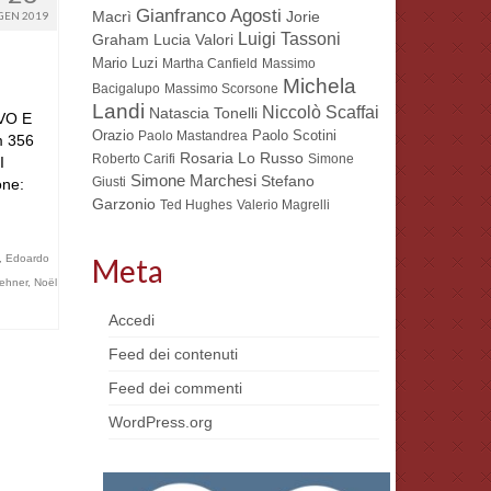
Gianfranco Agosti
GEN 2019
Macrì
Jorie
Luigi Tassoni
Lucia Valori
Graham
Mario Luzi
Martha Canfield
Massimo
Michela
Bacigalupo
Massimo Scorsone
Landi
Niccolò Scaffai
Natascia Tonelli
VO E
Orazio
Paolo Scotini
Paolo Mastandrea
om 356
Rosaria Lo Russo
Roberto Carifi
Simone
I
Simone Marchesi
Stefano
Giusti
ne:
Garzonio
Ted Hughes
Valerio Magrelli
,
Edoardo
Meta
ehner
,
Noël
Accedi
Feed dei contenuti
Feed dei commenti
WordPress.org