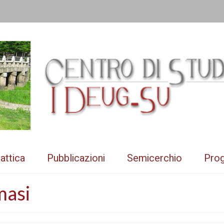
attica
Pubblicazioni
Semicerchio
Prog
masi