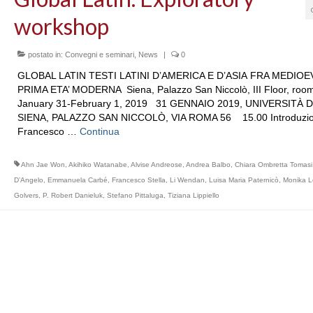
workshop
postato in:
Convegni e seminari
,
News
|
0
GLOBAL LATIN TESTI LATINI D’AMERICA E D’ASIA FRA MEDIOE
PRIMA ETA’ MODERNA Siena, Palazzo San Niccolò, III Floor, ro
January 31-February 1, 2019 31 GENNAIO 2019, UNIVERSITÀ D
SIENA, PALAZZO SAN NICCOLÒ, VIA ROMA 56 15.00 Introduzio
Francesco …
Continua
Ahn Jae Won
,
Akihiko Watanabe
,
Alvise Andreose
,
Andrea Balbo
,
Chiara Ombretta Tomasi
D’Angelo
,
Emmanuela Carbé
,
Francesco Stella
,
Li Wendan
,
Luisa Maria Paternicò
,
Monika L
Golvers
,
P. Robert Danieluk
,
Stefano Pittaluga
,
Tiziana Lippiello