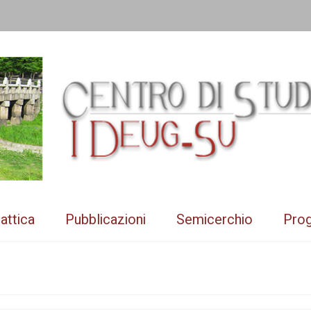
attica
Pubblicazioni
Semicerchio
Prog