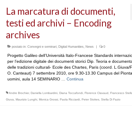
La marcatura di documenti,
testi ed archivi – Encoding
archives
postato in:
Convegni e seminari
,
Digital Humanities
,
News
|
0
Progetto Galileo dell’Università Italo-Francese Standards internazio
per l’edizione digitale dei documenti storici Dip. Teoria e document
delle tradizioni culturali- Ecole des Chartes, Paris (coord. L.Giuva/F.
O. Canteaut) 7 settembre 2010, ore 9.30-13.30 Campus del Pionta,
uomini, aula 14 SEMINARIO …
Continua
Andre Brochier
,
Daniella Lombardini
,
Diana Toccafondi
,
Florence Clavaud
,
Francesco Stell
Giuva
,
Maurizio Lunghi
,
Monica Grossi
,
Paola Ricciardi
,
Peter Stokes
,
Stella Di Fazio