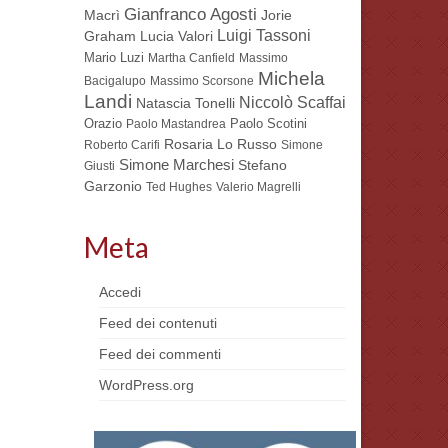
Gianfranco Agosti
Macrì
Jorie
Luigi Tassoni
Lucia Valori
Graham
Mario Luzi
Martha Canfield
Massimo
Michela
Bacigalupo
Massimo Scorsone
Landi
Niccolò Scaffai
Natascia Tonelli
Orazio
Paolo Scotini
Paolo Mastandrea
Rosaria Lo Russo
Roberto Carifi
Simone
Simone Marchesi
Stefano
Giusti
Garzonio
Ted Hughes
Valerio Magrelli
Meta
Accedi
Feed dei contenuti
Feed dei commenti
WordPress.org