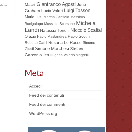
Gianfranco Agosti
Macrì
Jorie
slawa
Luigi Tassoni
Lucia Valori
Graham
Mario Luzi
Martha Canfield
Massimo
Michela
Bacigalupo
Massimo Scorsone
Landi
Niccolò Scaffai
Natascia Tonelli
Orazio
Paolo Scotini
Paolo Mastandrea
Rosaria Lo Russo
Roberto Carifi
Simone
Simone Marchesi
Stefano
Giusti
Garzonio
Ted Hughes
Valerio Magrelli
Meta
Accedi
Feed dei contenuti
Feed dei commenti
WordPress.org