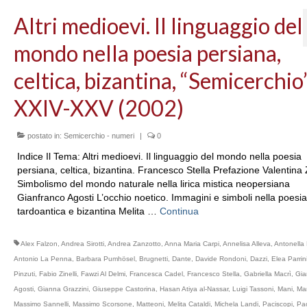
Altri medioevi. Il linguaggio del
mondo nella poesia persiana,
celtica, bizantina, “Semicerchio”
XXIV-XXV (2002)
postato in:
Semicerchio - numeri
|
0
Indice Il Tema: Altri medioevi. Il linguaggio del mondo nella poesia
persiana, celtica, bizantina. Francesco Stella Prefazione Valentina
Simbolismo del mondo naturale nella lirica mistica neopersiana
Gianfranco Agosti L’occhio noetico. Immagini e simboli nella poesia
tardoantica e bizantina Melita …
Continua
Alex Falzon
,
Andrea Sirotti
,
Andrea Zanzotto
,
Anna Maria Carpi
,
Annelisa Alleva
,
Antonella 
Antonio La Penna
,
Barbara Pumhösel
,
Brugnetti
,
Dante
,
Davide Rondoni
,
Dazzi
,
Elea Parrin
Pinzuti
,
Fabio Zinelli
,
Fawzi Al Delmi
,
Francesca Cadel
,
Francesco Stella
,
Gabriella Macrì
,
Gia
Agosti
,
Gianna Grazzini
,
Giuseppe Castorina
,
Hasan Atiya al-Nassar
,
Luigi Tassoni
,
Mani
,
Mar
Massimo Sannelli
,
Massimo Scorsone
,
Matteoni
,
Melita Cataldi
,
Michela Landi
,
Paciscopi
,
Pao