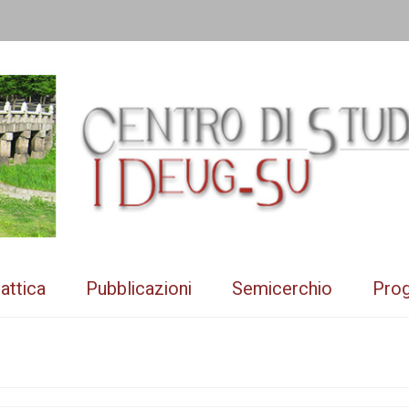
attica
Pubblicazioni
Semicerchio
Prog