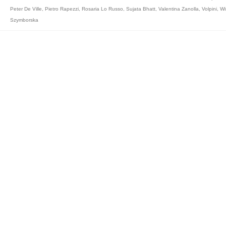
Peter De Ville
,
Pietro Rapezzi
,
Rosaria Lo Russo
,
Sujata Bhatt
,
Valentina Zanolla
,
Volpini
,
Wi
Szymborska