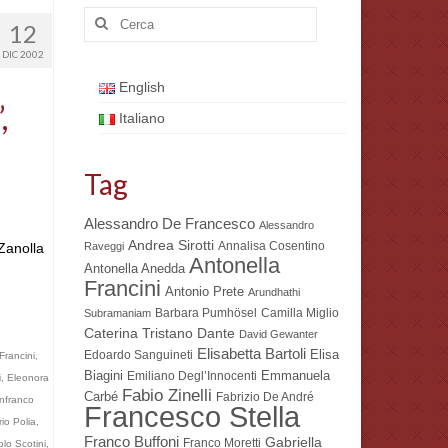
Cerca:
12
DIC 2002
English
,
Italiano
Tag
Alessandro De Francesco
Alessandro
Andrea Sirotti
Annalisa Cosentino
 Zanolla
Raveggi
Antonella
Antonella Anedda
Francini
Antonio Prete
Arundhathi
Barbara Pumhösel
Camilla Miglio
Subramaniam
Dante
Caterina Tristano
David Gewanter
Elisabetta Bartoli
Elisa
Edoardo Sanguineti
Francini
,
Biagini
Emmanuela
Emiliano Degl’Innocenti
i
,
Eleonora
Fabio Zinelli
Carbé
Fabrizio De André
nfranco
Francesco Stella
io Polia
,
Franco Buffoni
Gabriella
Franco Moretti
lo Scotini
,