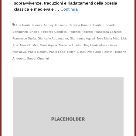
sopravvivenze, traduzioni e riadattamenti della poesia
Filologia digitale
classica e medievale …
Continua
Lexicon
Ana Paula Tavares
,
Andrej Rodionov
,
Carmina Burana
,
Dante
,
Edoardo
ALIM
Sanguineti
,
Eneide
,
Federico Condello
,
Federico Federici
,
Francesca Lazzarin
,
Francesco Stella
,
Giancarlo Abbamonte
,
Gianfranco Agosti
,
José María Micó
,
Livia
Corpus Rhythmorum Musicum
Apa
,
Marcello Meli
,
Maria Arpaia
,
Massimo Fusillo
,
Oleg Chukontsev
,
Olesja
Nikolaeva
,
Paolo Garbini
,
Paolo Lago
,
Peter Russel
,
Pier Paolo Pasolini
,
Roberto
Lo studium aretino del ‘200
Andreotti
,
Sergei Chuprinin
DIGIMED
Eurasian Latin Archive
Rammses
LEAD
Didattica
Master INFOTEXT