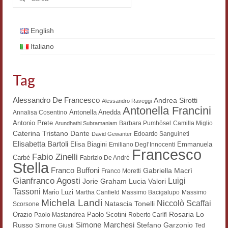
English
Italiano
Tag
Alessandro De Francesco
Andrea Sirotti
Alessandro Raveggi
Antonella Francini
Antonella Anedda
Annalisa Cosentino
Antonio Prete
Barbara Pumhösel
Camilla Miglio
Arundhathi Subramaniam
Dante
Caterina Tristano
Edoardo Sanguineti
David Gewanter
Elisabetta Bartoli
Elisa Biagini
Emmanuela
Emiliano Degl’Innocenti
Francesco
Fabio Zinelli
Carbé
Fabrizio De André
Stella
Franco Buffoni
Gabriella Macrì
Franco Moretti
Gianfranco Agosti
Luigi
Lucia Valori
Jorie Graham
Tassoni
Mario Luzi
Martha Canfield
Massimo Bacigalupo
Massimo
Michela Landi
Niccolò Scaffai
Natascia Tonelli
Scorsone
Rosaria Lo
Orazio
Paolo Scotini
Paolo Mastandrea
Roberto Carifi
Simone Marchesi
Russo
Stefano Garzonio
Simone Giusti
Ted