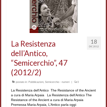
Accordi di cooperazione
Ricerca
Cultura coreana
Koreanische Literatur und Kultur
18
La Resistenza
Hagiographica Coreana
DIC 2012
dell’Antico,
Cultura medioevale
“Semicerchio”, 47
Scrittori Latini dell’Europa Medievale
(2012/2)
Corpus Rhythmorum Musicum
Epistolografia
postato in:
Pubblicazioni
,
Semicerchio - numeri
|
0
La Resistenza dell’Antico The Resistance of the Ancient
Comparatistica
a cura di Maria Arpaia La Resistenza dell’Antico The
Resistance of the Ancient a cura di Maria Arpaia
Semicerchio
Premessa Maria Arpaia, L’Antico parla oggi: