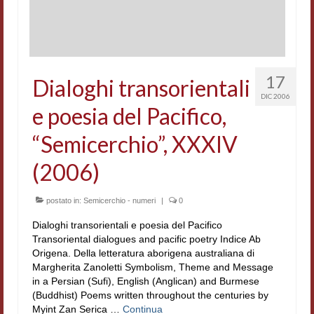
Workshop DH
Summer School DH
ERASMUS/DEMM
17
Dialoghi transorientali
DIC 2006
Storia e forme della canzone
e poesia del Pacifico,
Pubblicazioni
“Semicerchio”, XXXIV
Hagiographica Coreana
(2006)
Koreanische Literatur und Kultur
postato in:
Semicerchio - numeri
|
0
Scrittori latini dell’Europa medioevale
Dialoghi transorientali e poesia del Pacifico
Transoriental dialogues and pacific poetry Indice Ab
Testi Mediolatini
Origena. Della letteratura aborigena australiana di
Margherita Zanoletti Symbolism, Theme and Message
Altri volumi
in a Persian (Sufi), English (Anglican) and Burmese
(Buddhist) Poems written throughout the centuries by
Atti di convegno
Myint Zan Serica …
Continua