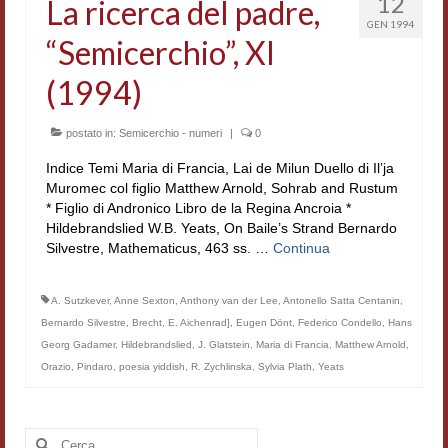
12
La ricerca del padre,
GEN 1994
Contatti e indirizzi
“Semicerchio”, XI
Progetti
(1994)
Biblioteca
postato in:
Semicerchio - numeri
|
0
News
Indice Temi Maria di Francia, Lai de Milun Duello di Il’ja
Muromec col figlio Matthew Arnold, Sohrab and Rustum
Tutte le news
* Figlio di Andronico Libro de la Regina Ancroia *
Hildebrandslied W.B. Yeats, On Baile’s Strand Bernardo
News Semicerchio
Silvestre, Mathematicus, 463 ss. …
Continua
Convegni e seminari
A. Sutzkever
,
Anne Sexton
,
Anthony van der Lee
,
Antonello Satta Centanin
,
Eventi
Bernardo Silvestre
,
Brecht
,
E. Aichenrad]
,
Eugen Dönt
,
Federico Condello
,
Hans
Georg Gadamer
,
Hildebrandslied
,
J. Glatstein
,
Maria di Francia
,
Matthew Arnold
,
Digital Humanities
Orazio
,
Pindaro
,
poesia yiddish
,
R. Zychlinska
,
Sylvia Plath
,
Yeats
Cerca: