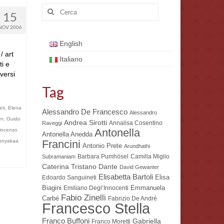
Cerca:
15
NOV 2006
English
/ art
Italiano
ti e
versi
Tag
ti
,
Elena
Alessandro De Francesco
Alessandro
rn
,
Guido
Andrea Sirotti
Annalisa Cosentino
Raveggi
Antonella
Vincenzo
Antonella Anedda
unyakaa
Francini
Antonio Prete
Arundhathi
Barbara Pumhösel
Camilla Miglio
Subramaniam
Dante
Caterina Tristano
David Gewanter
Elisabetta Bartoli
Elisa
Edoardo Sanguineti
Biagini
Emmanuela
Emiliano Degl’Innocenti
Fabio Zinelli
Carbé
Fabrizio De André
Francesco Stella
Franco Buffoni
Gabriella
Franco Moretti