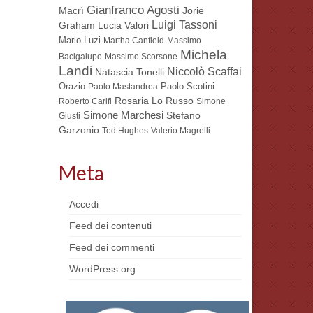
Gianfranco Agosti
Macrì
Jorie
Luigi Tassoni
Lucia Valori
Graham
Mario Luzi
Martha Canfield
Massimo
Michela
Bacigalupo
Massimo Scorsone
Landi
Niccolò Scaffai
Natascia Tonelli
Orazio
Paolo Scotini
Paolo Mastandrea
Rosaria Lo Russo
Roberto Carifi
Simone
Simone Marchesi
Stefano
Giusti
Garzonio
Ted Hughes
Valerio Magrelli
Meta
Accedi
Feed dei contenuti
Feed dei commenti
WordPress.org