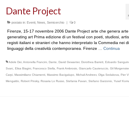
Dante Project
postato in:
Eventi
,
News
,
Semicerchio
|
0
Firenze, 15-17 novembre 2006 Dante Project arte che genera arte 
generating art Prima edizione di un festival con poeti, studiosi, artis
registi italiani e stranieri che hanno interpretato la Commedia nei di
linguaggi della creatività contemporanea. Firenze …
Continua
Adele Dei
,
Antonella Francini
,
Dante
,
David Gewanter
,
Dorothea Barrett
,
Edoardo Sanguine
Svarc
,
Elisa Biagini
,
Francesco Stella
,
Frank Ambrosio
,
Giancarlo Cauteruccio
,
Gil Morgenste
Carpi
,
Massimiliano Chiamenti
,
Massimo Bacigalupo
,
Michail Andreev
,
Olga Sedakova
,
Pier 
Mengaldo
,
Robert Pinsky
,
Rosaria Lo Russo
,
Stefania Pavan
,
Stefano Garzonio
,
Yusef Kom