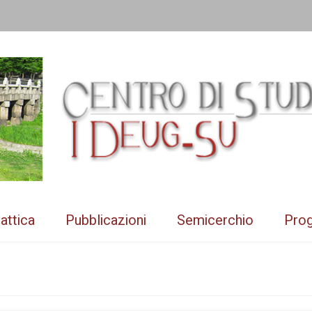
attica
Pubblicazioni
Semicerchio
Prog