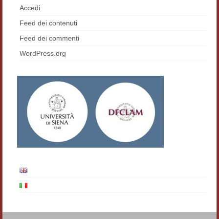
Accedi
Contatti e indirizzi
Feed dei contenuti
Progetti
Feed dei commenti
WordPress.org
Biblioteca
News
Tutte le news
News Semicerchio
Convegni e seminari
Eventi
Digital Humanities