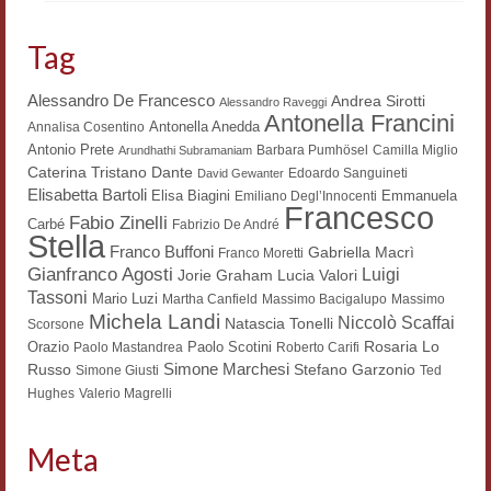
Materiali
Tag
Semicerchio
Alessandro De Francesco
Andrea Sirotti
Alessandro Raveggi
Presentazione
Antonella Francini
Antonella Anedda
Annalisa Cosentino
Antonio Prete
Barbara Pumhösel
Camilla Miglio
Arundhathi Subramaniam
Numeri
Dante
Caterina Tristano
Edoardo Sanguineti
David Gewanter
Elisabetta Bartoli
Elisa Biagini
Emmanuela
Emiliano Degl’Innocenti
Indice 1986-2008
Francesco
Fabio Zinelli
Carbé
Fabrizio De André
Stella
Franco Buffoni
Sezioni bibliografiche
Gabriella Macrì
Franco Moretti
Gianfranco Agosti
Luigi
Lucia Valori
Jorie Graham
Tassoni
Saggi e testi online
Mario Luzi
Martha Canfield
Massimo Bacigalupo
Massimo
Michela Landi
Niccolò Scaffai
Natascia Tonelli
Scorsone
Poesia inglese postcoloniale
Rosaria Lo
Orazio
Paolo Scotini
Paolo Mastandrea
Roberto Carifi
Simone Marchesi
Russo
Stefano Garzonio
Simone Giusti
Ted
Comitato scientifico
Hughes
Valerio Magrelli
Norme etiche e redazionali
Meta
Dépliant e cedola acquisti