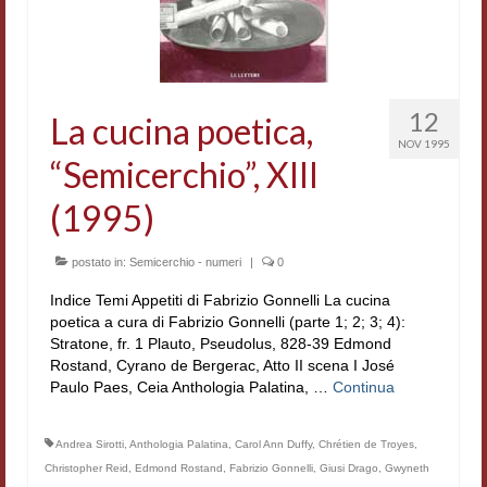
Accordi di cooperazione
Ricerca
Cultura coreana
12
La cucina poetica,
NOV 1995
Koreanische Literatur und Kultur
“Semicerchio”, XIII
Hagiographica Coreana
(1995)
Cultura medioevale
postato in:
Semicerchio - numeri
|
0
Scrittori Latini dell’Europa Medievale
Indice Temi Appetiti di Fabrizio Gonnelli La cucina
poetica a cura di Fabrizio Gonnelli (parte 1; 2; 3; 4):
Corpus Rhythmorum Musicum
Stratone, fr. 1 Plauto, Pseudolus, 828-39 Edmond
Rostand, Cyrano de Bergerac, Atto II scena I José
Epistolografia
Paulo Paes, Ceia Anthologia Palatina, …
Continua
Comparatistica
Andrea Sirotti
,
Anthologia Palatina
,
Carol Ann Duffy
,
Chrétien de Troyes
,
Semicerchio
Christopher Reid
,
Edmond Rostand
,
Fabrizio Gonnelli
,
Giusi Drago
,
Gwyneth