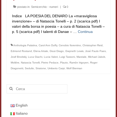
Workshop DH
postato in:
Semicerchio - numeri
|
0
Indice LA POESIA DEL DENARO La «maravigliosa
Summer School DH
invenzione» – di Natascia Tonelli – p. 2 (scarica pdf) I
valori della borsa in poesia – a cura di Natascia Tonelli –
ERASMUS/DEMM
p. 5 (scarica pdf) I talenti di Danae – …
Continua
Storia e forme della canzone
Anthologia Palatina
,
Carol Ann Duffy
,
Cenobio fiorentino
,
Christopher Reid
,
Pubblicazioni
Edmond Rostand
,
Elena Artale
,
Giusi Drago
,
Gwyneth Lewis
,
José Paulo Paes
,
Josif Brodskij
,
Luca Giachi
,
Lucia Valori
,
Luigi Tassoni
,
Marziale
,
Michael Jakob
,
Hagiographica Coreana
Molière
,
Natascia Tonelli
,
Pietro Pedace
,
Plauto
,
Ramón Irigoyen
,
Roger
Dragonetti
,
Sedulio
,
Stratone
,
Umberto Carpi
,
Wolf Bierman
Koreanische Literatur und Kultur
Scrittori latini dell’Europa medioevale
Cerca:
Testi Mediolatini
Altri volumi
English
Atti di convegno
Italiano