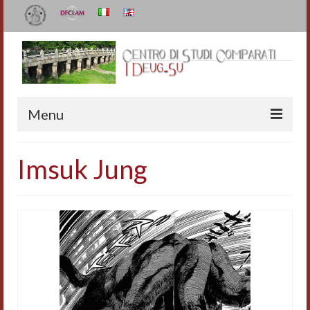
Menu
Il Centro
Imsuk Jung
Organizzazione e contatti
Staff
I Deug-Su
Statuto
Relazioni sulle attività