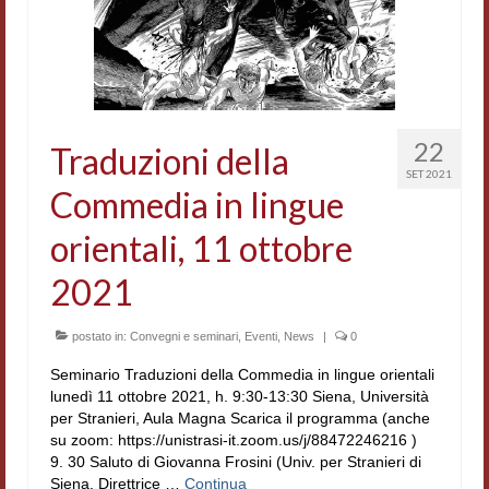
Accordi di cooperazione
Ricerca
Cultura coreana
22
Traduzioni della
Koreanische Literatur und Kultur
SET 2021
Commedia in lingue
Hagiographica Coreana
orientali, 11 ottobre
Cultura medioevale
2021
Scrittori Latini dell’Europa Medievale
Corpus Rhythmorum Musicum
postato in:
Convegni e seminari
,
Eventi
,
News
|
0
Seminario Traduzioni della Commedia in lingue orientali
Epistolografia
lunedì 11 ottobre 2021, h. 9:30-13:30 Siena, Università
per Stranieri, Aula Magna Scarica il programma (anche
Comparatistica
su zoom: https://unistrasi-it.zoom.us/j/88472246216 )
9. 30 Saluto di Giovanna Frosini (Univ. per Stranieri di
Semicerchio
Siena, Direttrice …
Continua