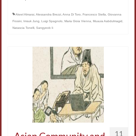
Filologia digitale
Akeel Almarai
,
Alessandra Brezzi
,
Anna Di Toro
,
Francesco Stella
,
Giovanna
Lexicon
Frosini
,
Imsuk Jung
,
Luigi Spagnolo
,
Maria Gioia Vienna
,
Muauia Aabdulmagid
,
Natascia Tonelli
,
Sangyeob Ii
ALIM
Corpus Rhythmorum Musicum
Lo studium aretino del ‘200
DIGIMED
Eurasian Latin Archive
Rammses
LEAD
Didattica
Master INFOTEXT
11