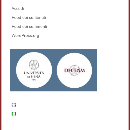
Contatti e indirizzi
Accedi
Feed dei contenuti
Progetti
Feed dei commenti
Biblioteca
WordPress.org
News
Tutte le news
News Semicerchio
Convegni e seminari
Eventi
Digital Humanities