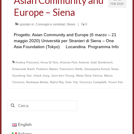
Asian Community and
FEB 2020
Workshop DH
Europe – Siena
Summer School DH
postato in:
Convegni e seminari
,
News
|
0
ERASMUS/DEMM
Progetto: Asian Community and Europe (6 marzo – 21
maggio 2020) Università per Stranieri di Siena – One
Storia e forme della canzone
Asia Foundation (Tokyo) Locandina Programma Info
Pubblicazioni
Andrea Francioni
,
Anna Di Toro
,
Antonio Fiori
,
Antonio José Doménech
,
Hagiographica Coreana
Emanuele Banfi
,
Federico Masini
,
Francesco Stella
,
Giuseppina Aurora Testa
,
Guodong Yan
,
Imsuk Jung
,
Joon-kon Chung
,
Maria Gioia Vienna
,
Mauro
Koreanische Literatur und Kultur
Crocenzi
,
Norimasa Morita
,
Rahul Raj
,
Sato Yoji
,
Vincenzo Campitelli
,
Youen Kim
Scrittori latini dell’Europa medioevale
Cerca:
Testi Mediolatini
Altri volumi
English
Atti di convegno
Italiano