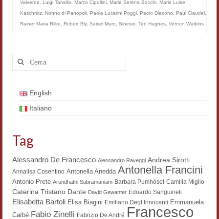
Valverde
,
Luigi Tansillo
,
Marco Cipollini
,
Maria Serena Bocchi
,
Marie Luise
Filologia digitale
Kaschnitz
,
Nonno di Panopoli
,
Paola Lucarini Poggi
,
Paolo Diacono
,
Paul Claudel
,
Rainer Maria Rilke
,
Robert Bly
,
Saisei Muro
,
Sinesio
,
Ted Hughes
,
Vernon Watkins
Lexicon
ALIM
Cerca:
Corpus Rhythmorum Musicum
Lo studium aretino del ‘200
English
Italiano
DIGIMED
Eurasian Latin Archive
Tag
Rammses
Alessandro De Francesco
Andrea Sirotti
Alessandro Raveggi
Antonella Francini
LEAD
Antonella Anedda
Annalisa Cosentino
Antonio Prete
Barbara Pumhösel
Camilla Miglio
Arundhathi Subramaniam
Didattica
Dante
Caterina Tristano
Edoardo Sanguineti
David Gewanter
Elisabetta Bartoli
Elisa Biagini
Emmanuela
Emiliano Degl’Innocenti
Francesco
Master INFOTEXT
Fabio Zinelli
Carbé
Fabrizio De André