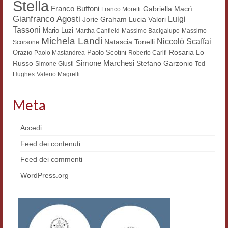
Stella
Franco Buffoni
Gabriella Macrì
Franco Moretti
Workshop DH
Gianfranco Agosti
Luigi
Lucia Valori
Jorie Graham
Tassoni
Mario Luzi
Martha Canfield
Massimo Bacigalupo
Massimo
Summer School DH
Michela Landi
Niccolò Scaffai
Natascia Tonelli
Scorsone
Rosaria Lo
Orazio
ERASMUS/DEMM
Paolo Scotini
Paolo Mastandrea
Roberto Carifi
Simone Marchesi
Russo
Stefano Garzonio
Simone Giusti
Ted
Storia e forme della canzone
Hughes
Valerio Magrelli
Pubblicazioni
Meta
Hagiographica Coreana
Accedi
Koreanische Literatur und Kultur
Feed dei contenuti
Scrittori latini dell’Europa medioevale
Feed dei commenti
WordPress.org
Testi Mediolatini
Altri volumi
Atti di convegno