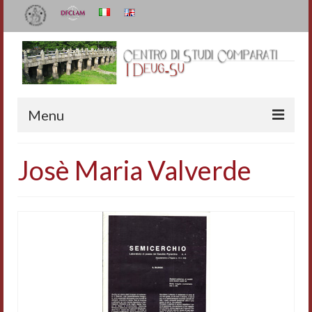
Menu
Il Centro
Josè Maria Valverde
Organizzazione e contatti
Staff
I Deug-Su
Statuto
Relazioni sulle attività