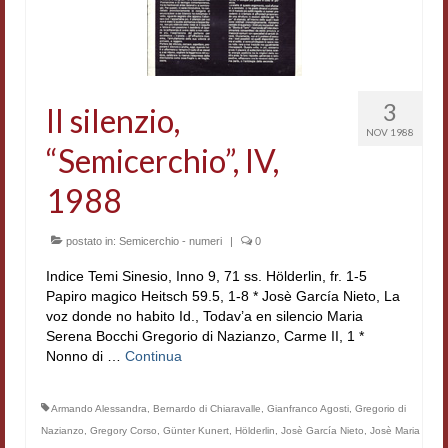
Accordi di cooperazione
Ricerca
Cultura coreana
3
Il silenzio,
NOV 1988
Koreanische Literatur und Kultur
“Semicerchio”, IV,
Hagiographica Coreana
1988
Cultura medioevale
postato in:
Semicerchio - numeri
|
0
Scrittori Latini dell’Europa Medievale
Indice Temi Sinesio, Inno 9, 71 ss. Hölderlin, fr. 1-5
Papiro magico Heitsch 59.5, 1-8 * Josè García Nieto, La
Corpus Rhythmorum Musicum
voz donde no habito Id., Todav’a en silencio Maria
Serena Bocchi Gregorio di Nazianzo, Carme II, 1 *
Epistolografia
Nonno di …
Continua
Comparatistica
Armando Alessandra
,
Bernardo di Chiaravalle
,
Gianfranco Agosti
,
Gregorio di
Semicerchio
Nazianzo
,
Gregory Corso
,
Günter Kunert
,
Hölderlin
,
Josè García Nieto
,
Josè Maria