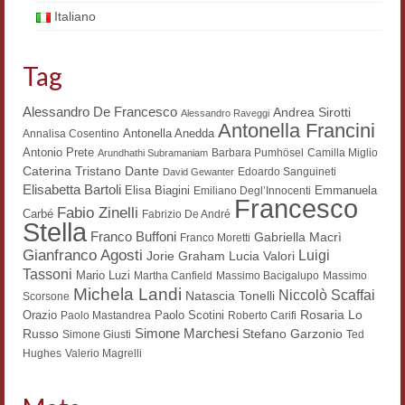
Italiano
Workshop DH
Summer School DH
Tag
ERASMUS/DEMM
Alessandro De Francesco
Andrea Sirotti
Alessandro Raveggi
Antonella Francini
Storia e forme della canzone
Antonella Anedda
Annalisa Cosentino
Antonio Prete
Barbara Pumhösel
Camilla Miglio
Arundhathi Subramaniam
Pubblicazioni
Dante
Caterina Tristano
Edoardo Sanguineti
David Gewanter
Elisabetta Bartoli
Elisa Biagini
Emmanuela
Emiliano Degl’Innocenti
Francesco
Hagiographica Coreana
Fabio Zinelli
Carbé
Fabrizio De André
Stella
Franco Buffoni
Gabriella Macrì
Franco Moretti
Koreanische Literatur und Kultur
Gianfranco Agosti
Luigi
Lucia Valori
Jorie Graham
Tassoni
Mario Luzi
Martha Canfield
Massimo Bacigalupo
Massimo
Scrittori latini dell’Europa medioevale
Michela Landi
Niccolò Scaffai
Natascia Tonelli
Scorsone
Rosaria Lo
Orazio
Paolo Scotini
Paolo Mastandrea
Testi Mediolatini
Roberto Carifi
Simone Marchesi
Russo
Stefano Garzonio
Simone Giusti
Ted
Altri volumi
Hughes
Valerio Magrelli
Atti di convegno