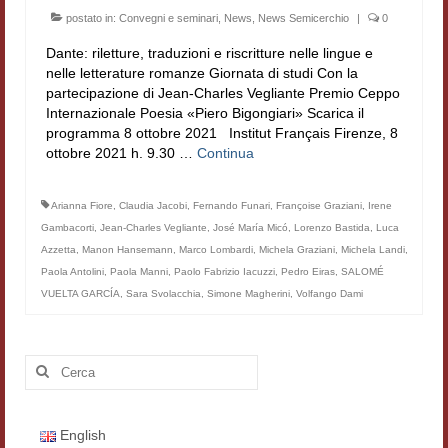
Filologia digitale
postato in:
Convegni e seminari
,
News
,
News Semicerchio
|
0
Dante: riletture, traduzioni e riscritture nelle lingue e
Lexicon
nelle letterature romanze Giornata di studi Con la
partecipazione di Jean-Charles Vegliante Premio Ceppo
ALIM
Internazionale Poesia «Piero Bigongiari» Scarica il
programma 8 ottobre 2021 Institut Français Firenze, 8
Corpus Rhythmorum Musicum
ottobre 2021 h. 9.30 …
Continua
Lo studium aretino del ‘200
Arianna Fiore
,
Claudia Jacobi
,
Fernando Funari
,
Françoise Graziani
,
Irene
DIGIMED
Gambacorti
,
Jean-Charles Vegliante
,
José María Micó
,
Lorenzo Bastida
,
Luca
Azzetta
,
Manon Hansemann
,
Marco Lombardi
,
Michela Graziani
,
Michela Landi
,
Eurasian Latin Archive
Paola Antolini
,
Paola Manni
,
Paolo Fabrizio Iacuzzi
,
Pedro Eiras
,
SALOMÉ
VUELTA GARCÍA
,
Sara Svolacchia
,
Simone Magherini
,
Volfango Dami
Rammses
LEAD
Cerca:
Didattica
Master INFOTEXT
English