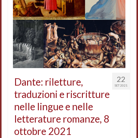
Accordi di cooperazione
Ricerca
Cultura coreana
Koreanische Literatur und Kultur
Hagiographica Coreana
Cultura medioevale
22
Dante: riletture,
Scrittori Latini dell’Europa Medievale
SET 2021
traduzioni e riscritture
Corpus Rhythmorum Musicum
nelle lingue e nelle
Epistolografia
letterature romanze, 8
Comparatistica
ottobre 2021
Semicerchio