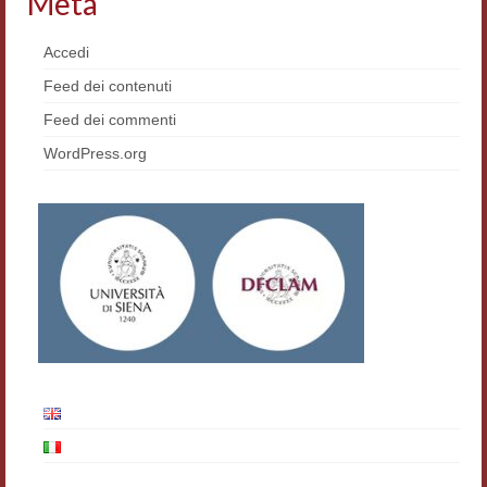
Meta
Materiali
Accedi
Semicerchio
Feed dei contenuti
Presentazione
Feed dei commenti
WordPress.org
Numeri
Indice 1986-2008
Sezioni bibliografiche
Saggi e testi online
Poesia inglese postcoloniale
Comitato scientifico
Norme etiche e redazionali
Dépliant e cedola acquisti