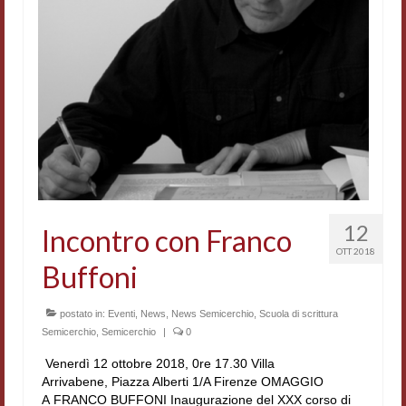
Accordi di cooperazione
Ricerca
Cultura coreana
Koreanische Literatur und Kultur
Hagiographica Coreana
Cultura medioevale
12
Incontro con Franco
Scrittori Latini dell’Europa Medievale
OTT 2018
Buffoni
Corpus Rhythmorum Musicum
Epistolografia
postato in:
Eventi
,
News
,
News Semicerchio
,
Scuola di scrittura
Semicerchio
,
Semicerchio
|
0
Comparatistica
Venerdì 12 ottobre 2018, 0re 17.30 Villa
Arrivabene, Piazza Alberti 1/A Firenze OMAGGIO
Semicerchio
A FRANCO BUFFONI Inaugurazione del XXX corso di