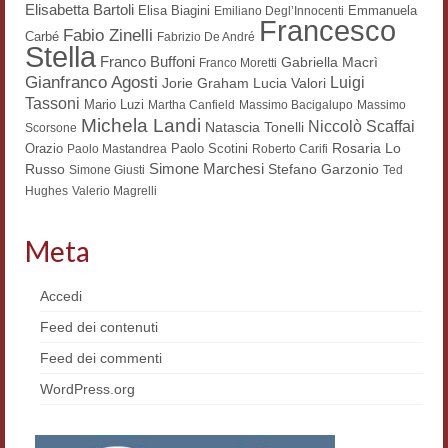
Elisabetta Bartoli
Elisa Biagini
Emmanuela
Emiliano Degl’Innocenti
Francesco
Contatti e indirizzi
Fabio Zinelli
Carbé
Fabrizio De André
Stella
Franco Buffoni
Gabriella Macrì
Franco Moretti
Progetti
Gianfranco Agosti
Luigi
Lucia Valori
Jorie Graham
Tassoni
Mario Luzi
Martha Canfield
Massimo Bacigalupo
Massimo
Biblioteca
Michela Landi
Niccolò Scaffai
Natascia Tonelli
Scorsone
Rosaria Lo
Orazio
Paolo Scotini
Paolo Mastandrea
Roberto Carifi
News
Simone Marchesi
Russo
Stefano Garzonio
Simone Giusti
Ted
Hughes
Valerio Magrelli
Tutte le news
News Semicerchio
Meta
Convegni e seminari
Accedi
Eventi
Feed dei contenuti
Digital Humanities
Feed dei commenti
WordPress.org