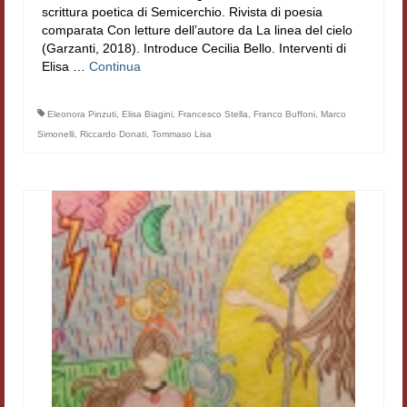
scrittura poetica di Semicerchio. Rivista di poesia
Filologia digitale
comparata Con letture dell’autore da La linea del cielo
(Garzanti, 2018). Introduce Cecilia Bello. Interventi di
Lexicon
Elisa …
Continua
ALIM
Eleonora Pinzuti
,
Elisa Biagini
,
Francesco Stella
,
Franco Buffoni
,
Marco
Corpus Rhythmorum Musicum
Simonelli
,
Riccardo Donati
,
Tommaso Lisa
Lo studium aretino del ‘200
DIGIMED
Eurasian Latin Archive
Rammses
LEAD
Didattica
Master INFOTEXT