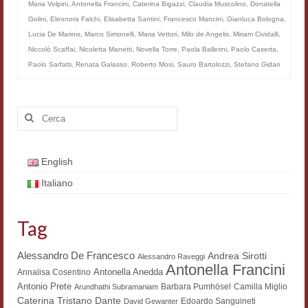
Maria Volpini
,
Antonella Francini
,
Caterina Bigazzi
,
Claudia Muscolino
,
Donatella
Materiali
Golini
,
Eleonora Falchi
,
Elisabetta Santini
,
Francesco Mancini
,
Gianluca Bologna
,
Lucia De Marinis
,
Marco Simonelli
,
Maria Vettori
,
Milo de Angelis
,
Miriam Cividalli
,
Semicerchio
Niccolò Scaffai
,
Nicoletta Manetti
,
Novella Torre
,
Paola Ballerini
,
Paolo Caserta
,
Paolo Sarfatti
,
Renata Galasso
,
Roberto Mosi
,
Sauro Bartolozzi
,
Stefano Gidari
Presentazione
Numeri
Cerca:
Indice 1986-2008
Sezioni bibliografiche
English
Italiano
Saggi e testi online
Poesia inglese postcoloniale
Tag
Comitato scientifico
Alessandro De Francesco
Andrea Sirotti
Alessandro Raveggi
Antonella Francini
Norme etiche e redazionali
Antonella Anedda
Annalisa Cosentino
Antonio Prete
Barbara Pumhösel
Camilla Miglio
Arundhathi Subramaniam
Dépliant e cedola acquisti
Dante
Caterina Tristano
Edoardo Sanguineti
David Gewanter