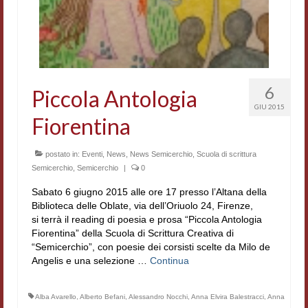
Workshop DH
Summer School DH
ERASMUS/DEMM
6
Piccola Antologia
Storia e forme della canzone
GIU 2015
Fiorentina
Pubblicazioni
postato in:
Eventi
,
News
,
News Semicerchio
,
Scuola di scrittura
Hagiographica Coreana
Semicerchio
,
Semicerchio
|
0
Koreanische Literatur und Kultur
Sabato 6 giugno 2015 alle ore 17 presso l’Altana della
Biblioteca delle Oblate, via dell’Oriuolo 24, Firenze,
Scrittori latini dell’Europa medioevale
si terrà il reading di poesia e prosa “Piccola Antologia
Fiorentina” della Scuola di Scrittura Creativa di
Testi Mediolatini
“Semicerchio”, con poesie dei corsisti scelte da Milo de
Angelis e una selezione …
Continua
Altri volumi
Atti di convegno
Alba Avarello
,
Alberto Befani
,
Alessandro Nocchi
,
Anna Elvira Balestracci
,
Anna