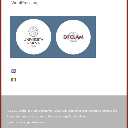
WordPress.org
Materiali
Semicerchio
Presentazione
Numeri
Indice 1986-2008
Sezioni bibliografiche
Saggi e testi online
Poesia inglese postcoloniale
Comitato scientifico
© 2024 Centro di Studi Comparati I Deug-Su, Dipartimento di Filologia e critica delle
Norme etiche e redazionali
letterature antiche e moderne, Università degli Studi di Siena,
centrostudicomparati@unisi.it
Dépliant e cedola acquisti