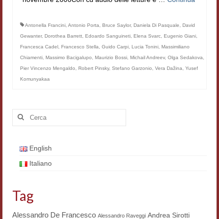
Filologia digitale
Antonella Francini
,
Antonio Porta
,
Bruce Saylor
,
Daniela Di Pasquale
,
David
Lexicon
Gewanter
,
Dorothea Barrett
,
Edoardo Sanguineti
,
Elena Svarc
,
Eugenio Giani
,
Francesca Cadel
,
Francesco Stella
,
Guido Carpi
,
Lucia Tonini
,
Massimiliano
ALIM
Chiamenti
,
Massimo Bacigalupo
,
Maurizio Bossi
,
Michail Andreev
,
Olga Sedakova
,
Pier Vincenzo Mengaldo
Corpus Rhythmorum Musicum
,
Robert Pinsky
,
Stefano Garzonio
,
Vera Dažina
,
Yusef
Komunyakaa
Lo studium aretino del ‘200
DIGIMED
Cerca:
Eurasian Latin Archive
English
Rammses
Italiano
LEAD
Didattica
Tag
Master INFOTEXT
Alessandro De Francesco
Andrea Sirotti
Alessandro Raveggi