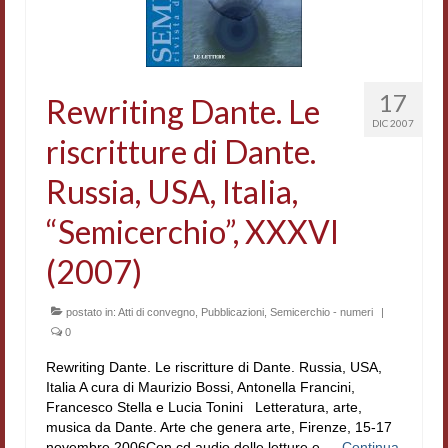
Accordi di cooperazione
Ricerca
17
Cultura coreana
Rewriting Dante. Le
DIC 2007
Koreanische Literatur und Kultur
riscritture di Dante.
Russia, USA, Italia,
Hagiographica Coreana
“Semicerchio”, XXXVI
Cultura medioevale
(2007)
Scrittori Latini dell’Europa Medievale
Corpus Rhythmorum Musicum
postato in:
Atti di convegno
,
Pubblicazioni
,
Semicerchio - numeri
|
0
Epistolografia
Rewriting Dante. Le riscritture di Dante. Russia, USA,
Comparatistica
Italia A cura di Maurizio Bossi, Antonella Francini,
Francesco Stella e Lucia Tonini Letteratura, arte,
Semicerchio
musica da Dante. Arte che genera arte, Firenze, 15-17
novembre 2006Con cd audio delle letture e …
Continua