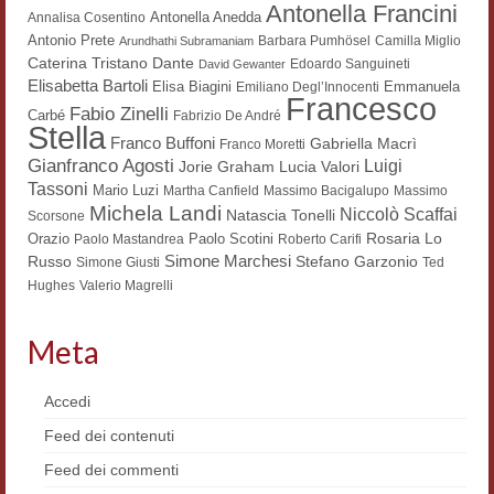
Antonella Francini
Antonella Anedda
Annalisa Cosentino
Workshop DH
Antonio Prete
Barbara Pumhösel
Camilla Miglio
Arundhathi Subramaniam
Dante
Caterina Tristano
Edoardo Sanguineti
David Gewanter
Summer School DH
Elisabetta Bartoli
Elisa Biagini
Emmanuela
Emiliano Degl’Innocenti
Francesco
Fabio Zinelli
ERASMUS/DEMM
Carbé
Fabrizio De André
Stella
Franco Buffoni
Gabriella Macrì
Franco Moretti
Storia e forme della canzone
Gianfranco Agosti
Luigi
Lucia Valori
Jorie Graham
Tassoni
Mario Luzi
Martha Canfield
Massimo Bacigalupo
Massimo
Pubblicazioni
Michela Landi
Niccolò Scaffai
Natascia Tonelli
Scorsone
Rosaria Lo
Orazio
Paolo Scotini
Paolo Mastandrea
Roberto Carifi
Hagiographica Coreana
Simone Marchesi
Russo
Stefano Garzonio
Simone Giusti
Ted
Hughes
Valerio Magrelli
Koreanische Literatur und Kultur
Scrittori latini dell’Europa medioevale
Meta
Testi Mediolatini
Accedi
Altri volumi
Feed dei contenuti
Feed dei commenti
Atti di convegno