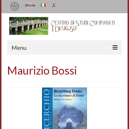
Menu
Il Centro
Maurizio Bossi
Organizzazione e contatti
Staff
I Deug-Su
Statuto
Relazioni sulle attività