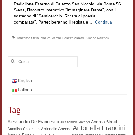
Padiglione Esterno di Palazzo San Niccolò, via Roma 56
Filologia digitale
Siena, l’incontro interattivo “Immaginare Dante”, con il
sostegno di “Semicerchio. Rivista di poesia
Lexicon
comparata”. Parteciperanno il regista e …
Continua
ALIM
Francesco Stella
,
Monica Marchi
,
Roberto Abbiati
,
Simone Marchesi
Corpus Rhythmorum Musicum
Lo studium aretino del ‘200
Cerca:
DIGIMED
Eurasian Latin Archive
English
Italiano
Rammses
LEAD
Tag
Didattica
Alessandro De Francesco
Andrea Sirotti
Alessandro Raveggi
Antonella Francini
Antonella Anedda
Annalisa Cosentino
Master INFOTEXT