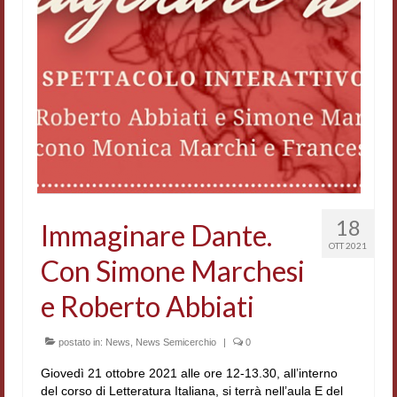
Accordi di cooperazione
Ricerca
Cultura coreana
Koreanische Literatur und Kultur
Hagiographica Coreana
Cultura medioevale
18
Immaginare Dante.
Scrittori Latini dell’Europa Medievale
OTT 2021
Con Simone Marchesi
Corpus Rhythmorum Musicum
e Roberto Abbiati
Epistolografia
Comparatistica
postato in:
News
,
News Semicerchio
|
0
Giovedì 21 ottobre 2021 alle ore 12-13.30, all’interno
Semicerchio
del corso di Letteratura Italiana, si terrà nell’aula E del