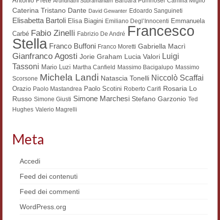
Antonio Prete
Barbara Pumhösel
Camilla Miglio
Arundhathi Subramaniam
Dante
Caterina Tristano
Workshop DH
Edoardo Sanguineti
David Gewanter
Elisabetta Bartoli
Elisa Biagini
Emmanuela
Emiliano Degl’Innocenti
Francesco
Summer School DH
Fabio Zinelli
Carbé
Fabrizio De André
Stella
Franco Buffoni
Gabriella Macrì
Franco Moretti
ERASMUS/DEMM
Gianfranco Agosti
Luigi
Lucia Valori
Jorie Graham
Tassoni
Mario Luzi
Martha Canfield
Massimo Bacigalupo
Massimo
Storia e forme della canzone
Michela Landi
Niccolò Scaffai
Natascia Tonelli
Scorsone
Rosaria Lo
Orazio
Paolo Scotini
Paolo Mastandrea
Roberto Carifi
Pubblicazioni
Simone Marchesi
Russo
Stefano Garzonio
Simone Giusti
Ted
Hughes
Valerio Magrelli
Hagiographica Coreana
Koreanische Literatur und Kultur
Meta
Scrittori latini dell’Europa medioevale
Accedi
Testi Mediolatini
Feed dei contenuti
Feed dei commenti
Altri volumi
WordPress.org
Atti di convegno